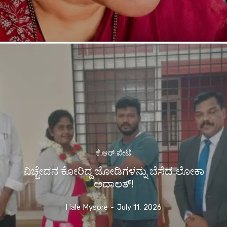
ಕೆ.ಆರ್ ಪೇಟೆ
ವಿಚ್ಚೇದನ ಕೋರಿದ್ದ ಜೋಡಿಗಳನ್ನು ಬೆಸೆದ ಲೋಕಾ
ಅದಾಲತ್!
Hale Mysore
-
July 11, 2026