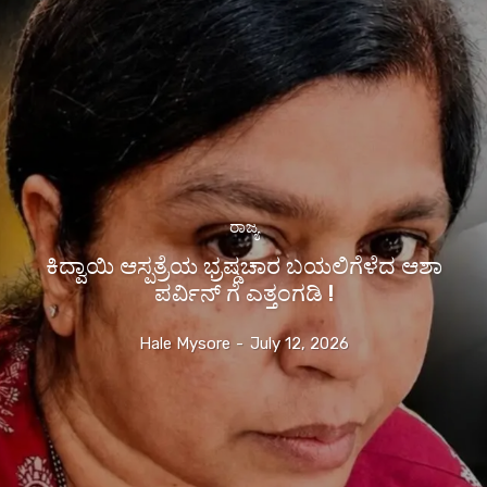
ರಾಜ್ಯ
ಕಿದ್ವಾಯಿ ಆಸ್ಪತ್ರೆಯ ಭ್ರಷ್ಡಚಾರ ಬಯಲಿಗೆಳೆದ ಆಶಾ
ಪರ್ವಿನ್ ಗೆ ಎತ್ತಂಗಡಿ !
Hale Mysore
-
July 12, 2026