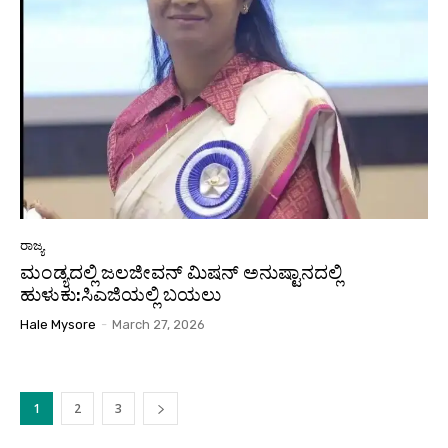
ರಾಜ್ಯ
ಮಂಡ್ಯದಲ್ಲಿ ಜಲಜೀವನ್ ಮಿಷನ್ ಅನುಷ್ಟಾನದಲ್ಲಿ
ಹುಳುಕು:ಸಿಎಜಿಯಲ್ಲಿ ಬಯಲು
Hale Mysore
-
March 27, 2026
1
2
3