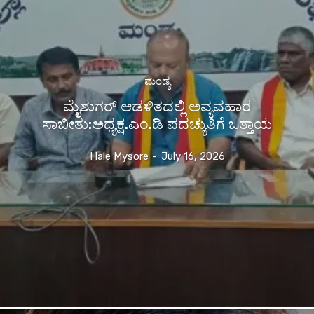
ಮಂಡ್ಯ
ಮೈಶುಗರ್ ಆಡಳಿತದಲ್ಲಿ ಅವ್ಯವಹಾರ
ಸಾಬೀತು:ಅಧ್ಯಕ್ಷ.ಎಂ.ಡಿ ಪದಚ್ಯುತಿಗೆ ಒತ್ತಾಯ
Hale Mysore
-
July 16, 2026