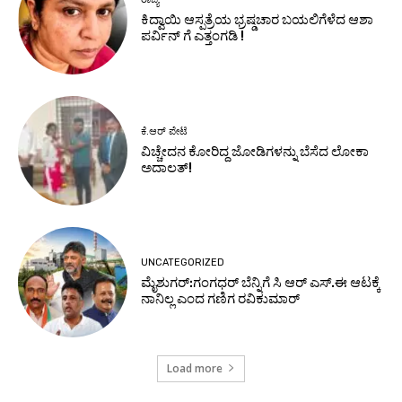
ಕಿದ್ವಾಯಿ ಆಸ್ಪತ್ರೆಯ ಭ್ರಷ್ಡಚಾರ ಬಯಲಿಗೆಳೆದ ಆಶಾ
ಪರ್ವಿನ್ ಗೆ ಎತ್ತಂಗಡಿ !
ಕೆ.ಆರ್ ಪೇಟೆ
ವಿಚ್ಚೇದನ ಕೋರಿದ್ದ ಜೋಡಿಗಳನ್ನು ಬೆಸೆದ ಲೋಕಾ
ಅದಾಲತ್!
UNCATEGORIZED
ಮೈಶುಗರ್:ಗಂಗಧರ್ ಬೆನ್ನಿಗೆ ಸಿ ಆರ್ ಎಸ್.ಈ ಆಟಕ್ಕೆ
ನಾನಿಲ್ಲ ಎಂದ ಗಣಿಗ ರವಿಕುಮಾರ್
Load more