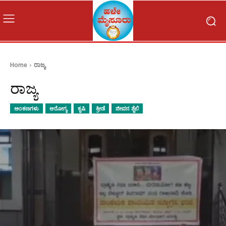
Home
ರಾಜ್ಯ
ರಾಜ್ಯ
ಅಂಕಣಗಳು
ಆರೋಗ್ಯ
ಕೃಷಿ
ಕ್ರೀಡೆ
ಜೀವನ ಶೈಲಿ