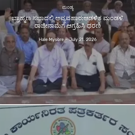
ಮಂಡ್ಯ
ಬ್ರಾಹ್ಮಣ ಸಭಾದಲ್ಲಿ ಅವ್ಯವಹಾರ:ಆಡಳಿತ ಮಂಡಳಿ
ರಾಜೀನಾಮೆಗೆ ಆಗ್ರಹಿಸಿ ಧರಣಿ
Hale Mysore
-
July 21, 2026