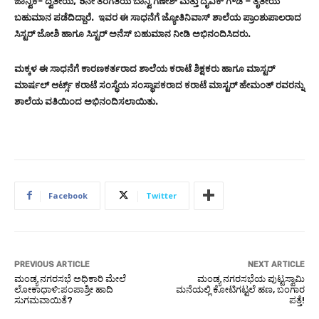
ಜಾನ್ವಿಕ- ದ್ವಿತೀಯ, 5ನೇ ತರಗತಿಯ ಬಾನ್ವಿ ಗಣೇಶ್ ಮತ್ತು ದೈವಿಕ್ ಗೌಡ – ತೃತೀಯ
ಬಹುಮಾನ ಪಡೆದಿದ್ದಾರೆ. ಇವರ ಈ ಸಾಧನೆಗೆ ಜ್ಯೋತಿನಿವಾಸ್ ಶಾಲೆಯ ಪ್ರಾಂಶುಪಾಲರಾದ
ಸಿಸ್ಟರ್ ಜೋಶಿ ಹಾಗೂ ಸಿಸ್ಟರ್ ಅನೆಸ್ ಬಹುಮಾನ ನೀಡಿ ಅಭಿನಂದಿಸಿದರು.
ಮಕ್ಕಳ ಈ ಸಾಧನೆಗೆ ಕಾರಣಕರ್ತರಾದ ಶಾಲೆಯ ಕರಾಟೆ ಶಿಕ್ಷಕರು ಹಾಗೂ ಮಾಸ್ಟರ್
ಮಾರ್ಷಲ್ ಆರ್ಟ್ಸ್ ಕರಾಟೆ ಸಂಸ್ಥೆಯ ಸಂಸ್ಥಾಪಕರಾದ ಕರಾಟೆ ಮಾಸ್ಟರ್ ಹೇಮಂತ್ ರವರನ್ನು
ಶಾಲೆಯ ವತಿಯಿಂದ ಅಭಿನಂದಿಸಲಾಯಿತು.
Facebook
Twitter
PREVIOUS ARTICLE
NEXT ARTICLE
ಮಂಡ್ಯ ನಗರಸಭೆ ಅಧಿಕಾರಿ ಮೇಲೆ
ಮಂಡ್ಯ ನಗರಸಭೆಯ ಪುಟ್ಟಸ್ವಾಮಿ
ಲೋಕಾಧಾಳಿ:ಪಂಪಾಶ್ರೀ ಹಾದಿ
ಮನೆಯಲ್ಲಿ ಕೋಟಿಗಟ್ಟಲೆ ಹಣ, ಬಂಗಾರ
ಸುಗಮವಾಯಿತೆ?
ಪತ್ತೆ!