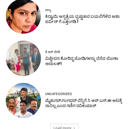
ರಾಜ್ಯ
ಕಿದ್ವಾಯಿ ಆಸ್ಪತ್ರೆಯ ಭ್ರಷ್ಡಚಾರ ಬಯಲಿಗೆಳೆದ ಆಶಾ
ಪರ್ವಿನ್ ಗೆ ಎತ್ತಂಗಡಿ !
ಕೆ.ಆರ್ ಪೇಟೆ
ವಿಚ್ಚೇದನ ಕೋರಿದ್ದ ಜೋಡಿಗಳನ್ನು ಬೆಸೆದ ಲೋಕಾ
ಅದಾಲತ್!
UNCATEGORIZED
ಮೈಶುಗರ್:ಗಂಗಧರ್ ಬೆನ್ನಿಗೆ ಸಿ ಆರ್ ಎಸ್.ಈ ಆಟಕ್ಕೆ
ನಾನಿಲ್ಲ ಎಂದ ಗಣಿಗ ರವಿಕುಮಾರ್
Load more