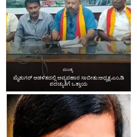
ಮಂಡ್ಯ
ಮೈಶುಗರ್ ಆಡಳಿತದಲ್ಲಿ ಅವ್ಯವಹಾರ ಸಾಬೀತು:ಅಧ್ಯಕ್ಷ.ಎಂ.ಡಿ
ಪದಚ್ಯುತಿಗೆ ಒತ್ತಾಯ