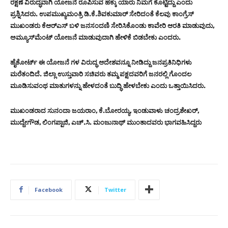
ರಕ್ಷಣೆ ವಿರುದ್ಧವಾಗಿ ಯೋಜನೆ ರೂಪಿಸುವ ಹಕ್ಕು ಯಾರು ನಿಮಗೆ ಕೊಟ್ಟಿದ್ದು ಎಂದು
ಪ್ರಶ್ನಿಸಿದರು. ಉಪಮುಖ್ಯಮಂತ್ರಿ ಡಿ.ಕೆ.ಶಿವಕುಮಾರ್‌ ಸೇರಿದಂತೆ ಕೆಲವು ಕಾಂಗ್ರೆಸ್‌
ಮುಖಂಡರು ಕೆಆರ್‌ಎಸ್‌ ಬಳಿ ಜನಸಂದಣಿ ಸೇರಿಸಿಕೊಂಡು ಕಾವೇರಿ ಆರತಿ ಮಾಡುವುದು,
ಅಮ್ಯೂಸ್‌ಮೆಂಟ್‌ ಯೋಜನೆ ಮಾಡುವುದಾಗಿ ಹೇಳಿಕೆ ಬಿಡಬೇಕು ಎಂದರು.
ಹೈಕೋರ್ಟ್‌ ಈ ಯೋಜನೆ ಗಳ ವಿರುದ್ಧ ಆದೇಶವನ್ನೂ ನೀಡಿದ್ದು ಜನಪ್ರತಿನಿಧಿಗಳು
ಮರೆತಂದಿದೆ. ಜಿಲ್ಲಾ ಉಸ್ತುವಾರಿ ಸಚಿವರು ತಮ್ಮ ಪಕ್ಷದವರಿಗೆ ಜನರಲ್ಲಿ ಗೊಂದಲ
ಮೂಡಿಸುವಂಥ ಮಾತುಗಳನ್ನು ಹೇಳದಂತೆ ಬುದ್ಧಿ ಹೇಳಬೇಕು ಎಂದು ಒತ್ತಾಯಿಸಿದರು.
ಮುಖಂಡರಾದ ಸುನಂದಾ ಜಯರಾಂ, ಕೆ.ಬೋರಯ್ಯ, ಇಂಡುವಾಳು ಚಂದ್ರಶೇಖರ್‌,
ಮುದ್ದೇಗೌಡ, ಲಿಂಗಪ್ಪಾಜಿ, ಎಚ್‌.ಸಿ. ಮಂಜುನಾಥ್‌ ಮುಂತಾದವರು ಭಾಗವಹಿಸಿದ್ದರು
Facebook
Twitter