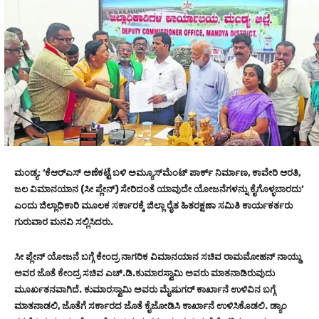
ಮಂಡ್ಯ: ‘ಕೆಆರ್‌ಎಸ್‌ ಅಣೆಕಟ್ಟೆ ಬಳಿ ಅಮ್ಯೂಸ್‌ಮೆಂಟ್‌ ಪಾರ್ಕ್‌ ನಿರ್ಮಾಣ, ಕಾವೇರಿ ಆರತಿ,
ಜಲ ವಿಮಾನಯಾನ (ಸೀ ಪ್ಲೇನ್‌) ಸೇರಿದಂತೆ ಯಾವುದೇ ಯೋಜನೆಗಳನ್ನು ಕೈಗೊಳ್ಳಬಾರದು’
ಎಂದು ಜಿಲ್ಲಾಧಿಕಾರಿ ಮೂಲಕ ಸರ್ಕಾರಕ್ಕೆ ಜಿಲ್ಲಾ ರೈತ ಹಿತರಕ್ಷಣಾ ಸಮಿತಿ ಕಾರ್ಯಕರ್ತರು
ಗುರುವಾರ ಮನವಿ ಸಲ್ಲಿಸಿದರು.
ಸೀ ಪ್ಲೇನ್‌ ಯೋಜನೆ ಬಗ್ಗೆ ಕೇಂದ್ರ ನಾಗರಿಕ ವಿಮಾನಯಾನ ಸಚಿವ ರಾಮಮೋಹನ್‌ ನಾಯ್ಡು
ಅವರ ಜೊತೆ ಕೇಂದ್ರ ಸಚಿವ ಎಚ್‌.ಡಿ.ಕುಮಾರಸ್ವಾಮಿ ಅವರು ಮಾತನಾಡಿರುವುದು
ಮೂರ್ಖತನವಾಗಿದೆ. ಕುಮಾರಸ್ವಾಮಿ ಅವರು ಮೈಷುಗರ್‌ ಕಾರ್ಖಾನೆ ಉಳಿವಿನ ಬಗ್ಗೆ
ಮಾತನಾಡಲಿ, ಜೊತೆಗೆ ಸರ್ಕಾರದ ಜೊತೆ ಕೈಜೋಡಿಸಿ ಕಾರ್ಖಾನೆ ಉಳಿಸಿಕೊಡಲಿ. ಡ್ಯಾಂ