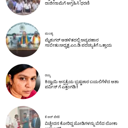
ರಾಜೀನಾಮೆಗೆ ಆಗ್ರಹಿಸಿ ಧರಣಿ
ಮಂಡ್ಯ
ಮೈಶುಗರ್ ಆಡಳಿತದಲ್ಲಿ ಅವ್ಯವಹಾರ
ಸಾಬೀತು:ಅಧ್ಯಕ್ಷ.ಎಂ.ಡಿ ಪದಚ್ಯುತಿಗೆ ಒತ್ತಾಯ
ರಾಜ್ಯ
ಕಿದ್ವಾಯಿ ಆಸ್ಪತ್ರೆಯ ಭ್ರಷ್ಡಚಾರ ಬಯಲಿಗೆಳೆದ ಆಶಾ
ಪರ್ವಿನ್ ಗೆ ಎತ್ತಂಗಡಿ !
ಕೆ.ಆರ್ ಪೇಟೆ
ವಿಚ್ಚೇದನ ಕೋರಿದ್ದ ಜೋಡಿಗಳನ್ನು ಬೆಸೆದ ಲೋಕಾ