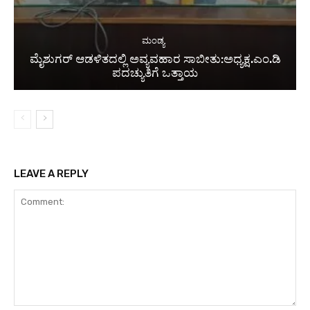
ಮಂಡ್ಯ
ಮೈಶುಗರ್ ಆಡಳಿತದಲ್ಲಿ ಅವ್ಯವಹಾರ ಸಾಬೀತು:ಅಧ್ಯಕ್ಷ.ಎಂ.ಡಿ
ಪದಚ್ಯುತಿಗೆ ಒತ್ತಾಯ
LEAVE A REPLY