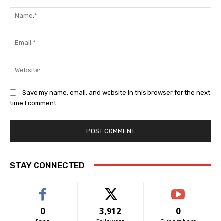
Comment:
Na
Em
We
Save my name, email, and website in this browser for the next
time I comment.
STAY CONNECTED
0
3,912
0
Fans
Followers
Subscribers