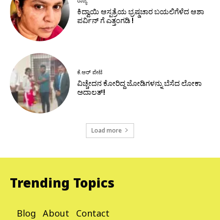
ರಾಜ್ಯ
ಕಿದ್ವಾಯಿ ಆಸ್ಪತ್ರೆಯ ಭ್ರಷ್ಡಚಾರ ಬಯಲಿಗೆಳೆದ ಆಶಾ
ಪರ್ವಿನ್ ಗೆ ಎತ್ತಂಗಡಿ !
ಕೆ.ಆರ್ ಪೇಟೆ
ವಿಚ್ಚೇದನ ಕೋರಿದ್ದ ಜೋಡಿಗಳನ್ನು ಬೆಸೆದ ಲೋಕಾ
ಅದಾಲತ್!
Load more
Trending Topics
Blog
About
Contact