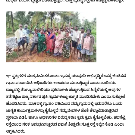
ಮಕ್ಕಳು ವಯೋ ವೃದ್ಧರು ಓಡಾಡುತ್ತಿದ್ದರು. ಸೂಕ್ತ ವ್ಯವಸ್ಥೆ ಕಲ್ಪಿಸದೆ ಕಣ್ಮುಚ್ಚಿ ಕುಳಿತಿದ್ದಾರೆ.
ಇ- ಸ್ವತ್ತುಗಳಿಗೆ ಮಾತ್ರ ಸೀಮಿತಗೊಂಡು ಗ್ರಾಮಕ್ಕೆ ಯಾವುದೇ ಅಭಿವೃದ್ಧಿ ಕೆಲಸಕ್ಕೆ ಚಿಂತಿಸದೆ
ಗ್ರಾಮ ಪಂಚಾಯಿತಿ ಅಧಿಕಾರಿಗಳು ಕಾಲಹರಣ ಮಾಡುತ್ತಿದ್ದಾರೆ ಎಂದು ದೂರಿದರು.
ರಾಜ್ಯದಲ್ಲಿ ಡೆಂಗ್ಯೂ,ಮಲೇರಿಯಾ ಪ್ರಕರಣಗಳು ಹೆಚ್ಚಾಗುತ್ತಿರುವ ಹಿನ್ನೆಲೆಯಲ್ಲಿ ಅವುಗಳ
ತಡೆಗಟ್ಟಲು ರಾಜ್ಯ ಸರ್ಕಾರ ಪ್ರತಿ ಗ್ರಾಮಗಳಲ್ಲೂ ಜಾಗೃತಿ ಮೂಡಿಸಬೇಕು ಎಂದು ಸುತ್ತೋಲೆ
ಹೊರಡಿಸಿದರು. ಮಾಕವಳ್ಳಿ ಗ್ರಾ.ಪಂ ವತಿಯಿಂದ ನಮ್ಮ ಗ್ರಾಮದಲ್ಲಿ ಇದುವರೆಗೂ ಒಂದು
ಜಾಗೃತಿ ಕಾರ್ಯಕ್ರಮಗಳನ್ನು ಕೈಗೊಳ್ಳದೆ ನಮ್ಮ ಜೀವಗಳ ಜೊತೆ ಚೆಲ್ಲಾಟವಾಡುತ್ತಿರುವ
ಸ್ಥಳೀಯ ಪಿಡಿಓ ಹಾಗೂ ಅಧಿಕಾರಿಗಳ ವಿರುದ್ಧ ಕಠಿಣ ಕ್ರಮ ಕ್ರಮ ಕೈಗೊಳ್ಳಬೇಕು. ಹದಗೆಟ್ಟ
ರಸ್ತೆಯಿಂದ ನರಕ ಅನುಭವಿಸುತ್ತಿರುವ ನಮಗೆ ಶೀಘ್ರವೇ ಸೂಕ್ತ ರಸ್ತೆ ಕಲ್ಪಿಸಿ ಕೊಡಿ ಎಂದು
ಆಗ್ರಹಿಸಿದರು.