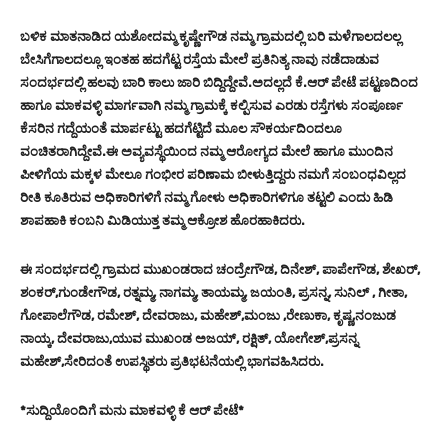
ಬಳಿಕ ಮಾತನಾಡಿದ ಯಶೋದಮ್ಮ ಕೃಷ್ಣೇಗೌಡ ನಮ್ಮ ಗ್ರಾಮದಲ್ಲಿ ಬರಿ ಮಳೆಗಾಲದಲಲ್ಲ
ಬೇಸಿಗೆಗಾಲದಲ್ಲೂ ಇಂತಹ ಹದಗೆಟ್ಟ ರಸ್ತೆಯ ಮೇಲೆ ಪ್ರತಿನಿತ್ಯ ನಾವು ನಡೆದಾಡುವ
ಸಂದರ್ಭದಲ್ಲಿ ಹಲವು ಬಾರಿ ಕಾಲು ಜಾರಿ ಬಿದ್ದಿದ್ದೇವೆ.ಅದಲ್ಲದೆ ಕೆ.ಆರ್ ಪೇಟೆ ಪಟ್ಟಣದಿಂದ
ಹಾಗೂ ಮಾಕವಳ್ಳಿ ಮಾರ್ಗವಾಗಿ ನಮ್ಮ ಗ್ರಾಮಕ್ಕೆ ಕಲ್ಪಿಸುವ ಎರಡು ರಸ್ತೆಗಳು ಸಂಪೂರ್ಣ
ಕೆಸರಿನ ಗದ್ದೆಯಂತೆ ಮಾರ್ಪಟ್ಟು ಹದಗೆಟ್ಟಿದೆ ಮೂಲ ಸೌಕರ್ಯದಿಂದಲೂ
ವಂಚಿತರಾಗಿದ್ದೇವೆ.ಈ ಅವ್ಯವಸ್ಥೆಯಿಂದ ನಮ್ಮ ಆರೋಗ್ಯದ ಮೇಲೆ ಹಾಗೂ ಮುಂದಿನ
ಪೀಳಿಗೆಯ ಮಕ್ಕಳ ಮೇಲೂ ಗಂಭೀರ ಪರಿಣಾಮ ಬೀಳುತ್ತಿದ್ದರು ನಮಗೆ ಸಂಬಂಧವಿಲ್ಲದ
ರೀತಿ ಕೂತಿರುವ ಅಧಿಕಾರಿಗಳಿಗೆ ನಮ್ಮ ಗೋಳು ಅಧಿಕಾರಿಗಳಿಗೂ ತಟ್ಟಲಿ ಎಂದು ಹಿಡಿ
ಶಾಪಹಾಕಿ ಕಂಬನಿ ಮಿಡಿಯುತ್ತ ತಮ್ಮ ಆಕ್ರೋಶ ಹೊರಹಾಕಿದರು.
ಈ ಸಂದರ್ಭದಲ್ಲಿ ಗ್ರಾಮದ ಮುಖಂಡರಾದ ಚಂದ್ರೇಗೌಡ, ದಿನೇಶ್, ಪಾಪೇಗೌಡ, ಶೇಖರ್,
ಶಂಕರ್,ಗುಂಡೇಗೌಡ, ರತ್ನಮ್ಮ, ನಾಗಮ್ಮ, ತಾಯಮ್ಮ, ಜಯಂತಿ, ಪ್ರಸನ್ನ, ಸುನಿಲ್ , ಗೀತಾ,
ಗೋಪಾಲೆಗೌಡ, ರಮೇಶ್, ದೇವರಾಜು, ಮಹೇಶ್,ಮಂಜು ,ರೇಣುಕಾ, ಕೃಷ್ಣ,ನಂಜುಡ
ನಾಯ್ಕ, ದೇವರಾಜು,ಯುವ ಮುಖಂಡ ಅಜಯ್, ರಕ್ಷಿತ್, ಯೋಗೇಶ್,ಪ್ರಸನ್ನ
ಮಹೇಶ್,ಸೇರಿದಂತೆ ಉಪಸ್ಥಿತರು ಪ್ರತಿಭಟನೆಯಲ್ಲಿ ಭಾಗವಹಿಸಿದರು.
*ಸುದ್ದಿಯೊಂದಿಗೆ ಮನು ಮಾಕವಳ್ಳಿ ಕೆ ಆರ್ ಪೇಟೆ*