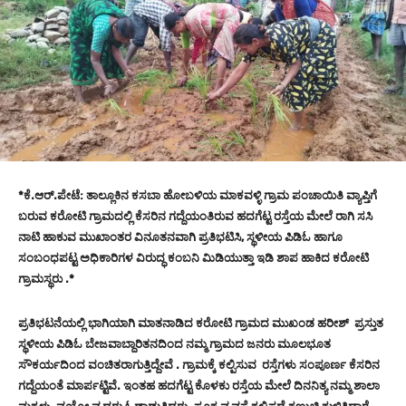
*ಕೆ.ಆರ್.ಪೇಟೆ: ತಾಲ್ಲೂಕಿನ ಕಸಬಾ ಹೋಬಳಿಯ ಮಾಕವಳ್ಳಿ ಗ್ರಾಮ ಪಂಚಾಯಿತಿ ವ್ಯಾಪ್ತಿಗೆ
ಬರುವ ಕರೋಟಿ ಗ್ರಾಮದಲ್ಲಿ ಕೆಸರಿನ ಗದ್ದೆಯಂತಿರುವ ಹದಗೆಟ್ಟ ರಸ್ತೆಯ ಮೇಲೆ ರಾಗಿ ಸಸಿ
ನಾಟಿ ಹಾಕುವ ಮುಖಾಂತರ ವಿನೂತನವಾಗಿ ಪ್ರತಿಭಟಿಸಿ, ಸ್ಥಳೀಯ ಪಿಡಿಓ ಹಾಗೂ
ಸಂಬಂಧಪಟ್ಟ ಅಧಿಕಾರಿಗಳ ವಿರುದ್ಧ ಕಂಬನಿ ಮಿಡಿಯುತ್ತಾ ಇಡಿ ಶಾಪ ಹಾಕಿದ ಕರೋಟಿ
ಗ್ರಾಮಸ್ಥರು .*
ಪ್ರತಿಭಟನೆಯಲ್ಲಿ ಭಾಗಿಯಾಗಿ ಮಾತನಾಡಿದ ಕರೋಟಿ ಗ್ರಾಮದ ಮುಖಂಡ ಹರೀಶ್ ಪ್ರಸ್ತುತ
ಸ್ಥಳೀಯ ಪಿಡಿಓ ಬೇಜವಾಬ್ದಾರಿತನದಿಂದ ನಮ್ಮ ಗ್ರಾಮದ ಜನರು ಮೂಲಭೂತ
ಸೌಕರ್ಯದಿಂದ ವಂಚಿತರಾಗುತ್ತಿದ್ದೇವೆ . ಗ್ರಾಮಕ್ಕೆ ಕಲ್ಪಿಸುವ ರಸ್ತೆಗಳು ಸಂಪೂರ್ಣ ಕೆಸರಿನ
ಗದ್ದೆಯಂತೆ ಮಾರ್ಪಟ್ಟಿವೆ. ಇಂತಹ ಹದಗೆಟ್ಟ ಕೊಳಕು ರಸ್ತೆಯ ಮೇಲೆ ದಿನನಿತ್ಯ ನಮ್ಮ ಶಾಲಾ