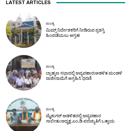
LATEST ARTICLES
ಮಂಡ್ಯ
ಮಿಮ್ಸ್ ನಿರ್ದೇಶಕರಿಗೆ ನೀಡಿರುವ ಪ್ರಶಸ್ತಿ
ಹಿಂಪಡೆಯಲು ಆಗ್ರಹ
ಮಂಡ್ಯ
ಬ್ರಾಹ್ಮಣ ಸಭಾದಲ್ಲಿ ಅವ್ಯವಹಾರ:ಆಡಳಿತ ಮಂಡಳಿ
ರಾಜೀನಾಮೆಗೆ ಆಗ್ರಹಿಸಿ ಧರಣಿ
ಮಂಡ್ಯ
ಮೈಶುಗರ್ ಆಡಳಿತದಲ್ಲಿ ಅವ್ಯವಹಾರ
ಸಾಬೀತು:ಅಧ್ಯಕ್ಷ.ಎಂ.ಡಿ ಪದಚ್ಯುತಿಗೆ ಒತ್ತಾಯ