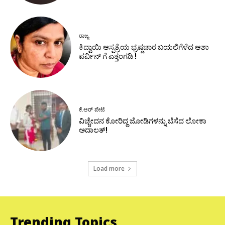
ರಾಜ್ಯ
ಕಿದ್ವಾಯಿ ಆಸ್ಪತ್ರೆಯ ಭ್ರಷ್ಡಚಾರ ಬಯಲಿಗೆಳೆದ ಆಶಾ
ಪರ್ವಿನ್ ಗೆ ಎತ್ತಂಗಡಿ !
ಕೆ.ಆರ್ ಪೇಟೆ
ವಿಚ್ಚೇದನ ಕೋರಿದ್ದ ಜೋಡಿಗಳನ್ನು ಬೆಸೆದ ಲೋಕಾ
ಅದಾಲತ್!
Load more