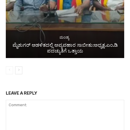
ಮಂಡ್ಯ
ಮೈಶುಗರ್ ಆಡಳಿತದಲ್ಲಿ ಅವ್ಯವಹಾರ ಸಾಬೀತು:ಅಧ್ಯಕ್ಷ.ಎಂ.ಡಿ
ಪದಚ್ಯುತಿಗೆ ಒತ್ತಾಯ
LEAVE A REPLY