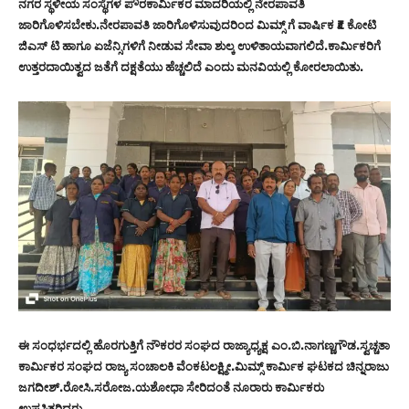
ನಗರ ಸ್ಥಳೀಯ ಸಂಸ್ಥೆಗಳ ಪೌರಕಾರ್ಮಿಕರ ಮಾದರಿಯಲ್ಲಿ ನೇರಪಾವತಿ
ಜಾರಿಗೊಳಿಸಬೇಕು.ನೇರಪಾವತಿ ಜಾರಿಗೊಳಿಸುವುದರಿಂದ ಮಿಮ್ಸ್ ಗೆ ವಾರ್ಷಿಕ ₹೩ ಕೋಟಿ
ಜಿಎಸ್ ಟಿ ಹಾಗೂ ಏಜೆನ್ಸಿಗಳಿಗೆ ನೀಡುವ ಸೇವಾ ಶುಲ್ಕ ಉಳಿತಾಯವಾಗಲಿದೆ.ಕಾರ್ಮಿಕರಿಗೆ
ಉತ್ತರದಾಯಿತ್ವದ ಜತೆಗೆ ದಕ್ಷತೆಯು ಹೆಚ್ಚಲಿದೆ ಎಂದು ಮನವಿಯಲ್ಲಿ ಕೋರಲಾಯಿತು.
ಈ ಸಂಧರ್ಭದಲ್ಲಿ ಹೊರಗುತ್ತಿಗೆ ನೌಕರರ ಸಂಘದ ರಾಜ್ಯಾಧ್ಯಕ್ಷ ಎಂ.ಬಿ.ನಾಗಣ್ಣಗೌಡ.ಸ್ವಚ್ಚತಾ
ಕಾರ್ಮಿಕರ ಸಂಘದ ರಾಜ್ಯ ಸಂಚಾಲಕಿ ವೆಂಕಟಲಕ್ಷ್ಮೀ.ಮಿಮ್ಸ್ ಕಾರ್ಮಿಕ ಘಟಕದ ಚಿನ್ನರಾಜು
ಜಗದೀಶ್.ರೋಸಿ.ಸರೋಜ.ಯಶೋಧಾ ಸೇರಿದಂತೆ ನೂರಾರು ಕಾರ್ಮಿಕರು
ಉಪಸ್ಥಿತರಿದ್ದರು.