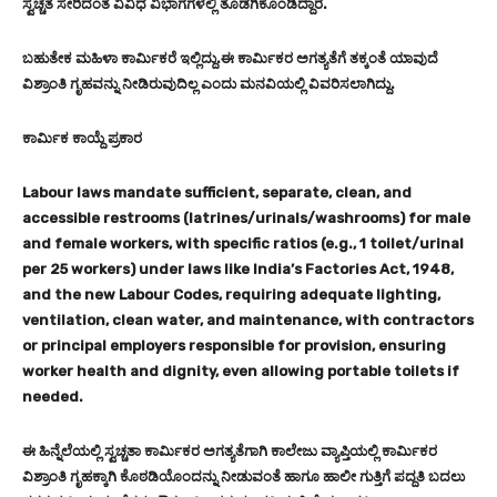
ಸ್ವಚ್ಚತೆ ಸೇರಿದಂತೆ ವಿವಿಧ ವಿಭಾಗಗಳಲ್ಲಿ ತೊಡಗಿಕೊಂಡಿದ್ದಾರೆ.
ಬಹುತೇಕ ಮಹಿಳಾ ಕಾರ್ಮಿಕರೆ ಇಲ್ಲಿದ್ದು.ಈ ಕಾರ್ಮಿಕರ ಅಗತ್ಯತೆಗೆ ತಕ್ಕಂತೆ ಯಾವುದೆ
ವಿಶ್ರಾಂತಿ ಗೃಹವನ್ನು ನೀಡಿರುವುದಿಲ್ಲ ಎಂದು ಮನವಿಯಲ್ಲಿ ವಿವರಿಸಲಾಗಿದ್ದು.
ಕಾರ್ಮಿಕ ಕಾಯ್ದೆ ಪ್ರಕಾರ
Labour laws mandate sufficient, separate, clean, and
accessible restrooms (latrines/urinals/washrooms) for male
and female workers, with specific ratios (e.g., 1 toilet/urinal
per 25 workers) under laws like India’s Factories Act, 1948,
and the new Labour Codes, requiring adequate lighting,
ventilation, clean water, and maintenance, with contractors
or principal employers responsible for provision, ensuring
worker health and dignity, even allowing portable toilets if
needed.
ಈ ಹಿನ್ನೆಲೆಯಲ್ಲಿ ಸ್ವಚ್ಚತಾ ಕಾರ್ಮಿಕರ ಅಗತ್ಯತೆಗಾಗಿ ಕಾಲೇಜು ವ್ಯಾಪ್ತಿಯಲ್ಲಿ ಕಾರ್ಮಿಕರ
ವಿಶ್ರಾಂತಿ ಗೃಹಕ್ಕಾಗಿ ಕೊಠಡಿಯೊಂದನ್ನು ನೀಡುವಂತೆ ಹಾಗೂ ಹಾಲೀ ಗುತ್ತಿಗೆ ಪದ್ದತಿ ಬದಲು