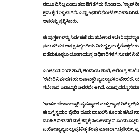
ನಮೂ ದಿಸಿಲ್ಲ ಎಂದು ತರಾಟೆಗೆ ತೆಗೆದು ಕೊಂಡರು. ‘ಕ್ಯಾಷ್ ರಿಜ
ಕ್ರಮ ಕೈಗೊಳ್ಳ ಲಾಗಿದೆ. ಎಷ್ಟು ಜನರಿಗೆ ನೋಟಿಸ್ ನೀಡಲಾಗ
ಅವರನ್ನು ಪ್ರಶ್ನಿಸಿದರು.
ಈ ಪುಸ್ತಕಗಳನ್ನು ನಿರ್ವಹಣೆ ಮಾಡಬೇಕಾದ ಕಚೇರಿ ವ್ಯವಸ್ಥಾಪಕ ರ
ನಮೂದಿಸದ ಅಷ್ಟೂ ಸಿಬ್ಬಂದಿಯ ವಿರುದ್ಧ ಕ್ರಮ ಕೈಗೊಳ್ಳಬೇಕು. ಅ
ಪಡೆದುಕೊಳ್ಳಲು ಲೋಕಾಯುಕ್ತ ಅಧಿಕಾರಿಗಳಿಗೆ ಸೂಚನೆ ನೀಡ
ಎಂಜಿನಿಯರಿಂಗ್ ಶಾಖೆ, ಕಂದಾಯ ಶಾಖೆ, ಆರೋಗ್ಯ ಶಾಖೆ ಮತ್ತ
‘ಕಚೇರಿ ನಿರ್ವಹಣೆಯ ಜವಾಬ್ದಾರಿ ವ್ಯವಸ್ಥಾಪಕರ ಮೇಲಿದೆ. ಯ
ಸಬೇಕಾದ ಜವಾಬ್ದಾರಿ ಅವರದೇ ಆಗಿದೆ. ಯಾವುದನ್ನೂ ಸಮರ್ಪಕ
‘ಇಂತಹ ಬೇಜವಾಬ್ದಾರಿ ವ್ಯವಸ್ಥಾಪಕ ಮತ್ತು ಕ್ಯಾಷ್ ರಿಜಿಸ್ಟರ್‌
ಈ ಬಗ್ಗೆ ಸ್ವಯಂ ಪ್ರೇರಿತ ದೂರು ದಾಖಲಿಸಿ ಕೊಂಡು ತನಿಖೆ ನಡೆಸ
ಮಾಹಿತಿ ನೀಡಿದರೆ ಮತ್ತೆ ಕಷ್ಟಕ್ಕೆ ಸಿಲುಕಲಿದ್ದೀರಿ’ ಎಂದು ಎಚ್ಚರ
ಬಯೋತ್ಯಾಜ್ಯವನ್ನು ಪ್ರತಿನಿತ್ಯ ತೆರವು ಮಾಡಲಾಗುತ್ತಿದೆಯೇ,