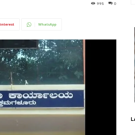
995
0
interest
WhatsApp
L