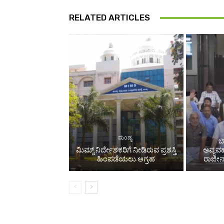
RELATED ARTICLES
ಮಂಡ್ಯ
ಬ
ಮಿಮ್ಸ್ ನಿರ್ದೇಶಕರಿಗೆ ನೀಡಿರುವ ಪ್ರಶಸ್ತಿ
ಅವ್ಯವ
ಹಿಂಪಡೆಯಲು ಆಗ್ರಹ
ರಾಜೀನಾ