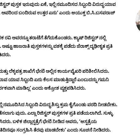
ಿಸ್ಟರ್ ಪುಸ್ತಕ ಇರುವುದು ಏಕೆ, ಇಲ್ಲಿ ನಮೂದಿಸದ ಸಿಬ್ಬಂದಿ ವಿರುದ್ಧ ಯಾವ
ಿದೆ. ಅವರಿಂದ ಬಂದಿರುವ ಉತ್ತರ ಏನು’ ಎಂದು ಆಯುಕ್ತ ಬಿ.ಸಿ.ಬಸವರಾಜ್
ವಿ ಅವರನ್ನೂ ತರಾಟೆಗೆ ತೆಗೆದುಕೊಂಡರು. ಕ್ಯಾಷ್ ರಿಜಿಸ್ಟರ್‌ ನಲ್ಲಿ
ಷ್ಟೂ ಹಾಜರಾತಿ ಪುಸ್ತಕಗಳನ್ನು ವಶಕ್ಕೆ ಪಡೆದು ಜೆರಾಕ್ಸ್ ದೃಢೀಕೃತ ಪ್ರತಿ
ಿದರು.
ು ಲೆಕ್ಕಪತ್ರ ಶಾಖೆಗೆ ಭೇಟಿ ಅಲ್ಲಿನ ಕಾರ್ಯವೈಖರಿ ಪರಿಶೀಲಿಸಿದರು.
ಾವ ಯಾವ ಸಿಬ್ಬಂದಿ ಏನು ಕೆಲಸ ಮಾಡುತ್ತಿದ್ದಾರೆ ಎಂಬುದನ್ನು ಗಮನಿ
ವಾಗಿ ಮಾಡಿಲ್ಲ’ ಎಂದು ಆಕ್ರೋಶ ವ್ಯಕ್ತಪಡಿಸಿದರು.
ನಲ್ಲಿ ನಮೂದಿಸಿದ ಸಿಬ್ಬಂದಿ ವಿರುದ್ಧ ಶಿಸ್ತು ಕ್ರಮ ಕೈಗೊಂಡು ವರದಿ ನೀಡಬೇಕು.
ಲಾಗು ವುದು. ಎಲ್ಲಾ ರಿಜಿಸ್ಟರ್ ಪುಸ್ತಕಗಳ ಪ್ರತಿ ಪಡೆಯಲಾಗಿದೆ. ಸುಳ್ಳು
ಿಸಿದರು. ಬಳಿಕ ಜಿಲ್ಲಾಸ್ಪತ್ರೆಗೆ ಭೇಟಿ ನೀಡಿದ ಅವರು, ‘ಆಸ್ಪತ್ರೆಯ
 ಪ್ರತಿದಿನವೂ ಸಂಗ್ರಹಿಸಿ ತೆರವು ಮಾಡಬೇಕು’ ಎಂದು ಸೂಚನೆ ನೀಡಿದರು.