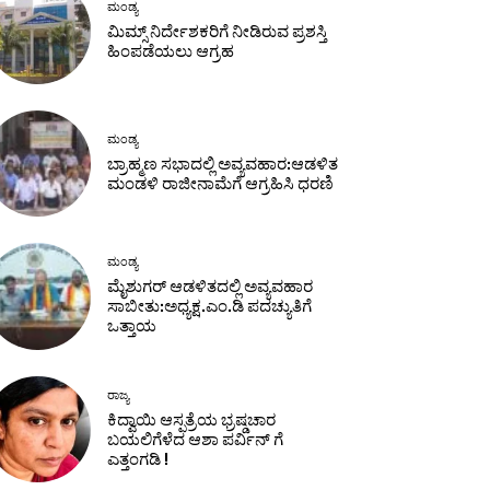
ಮಂಡ್ಯ
ಮಿಮ್ಸ್ ನಿರ್ದೇಶಕರಿಗೆ ನೀಡಿರುವ ಪ್ರಶಸ್ತಿ
ಹಿಂಪಡೆಯಲು ಆಗ್ರಹ
ಮಂಡ್ಯ
ಬ್ರಾಹ್ಮಣ ಸಭಾದಲ್ಲಿ ಅವ್ಯವಹಾರ:ಆಡಳಿತ
ಮಂಡಳಿ ರಾಜೀನಾಮೆಗೆ ಆಗ್ರಹಿಸಿ ಧರಣಿ
ಮಂಡ್ಯ
ಮೈಶುಗರ್ ಆಡಳಿತದಲ್ಲಿ ಅವ್ಯವಹಾರ
ಸಾಬೀತು:ಅಧ್ಯಕ್ಷ.ಎಂ.ಡಿ ಪದಚ್ಯುತಿಗೆ
ಒತ್ತಾಯ
ರಾಜ್ಯ
ಕಿದ್ವಾಯಿ ಆಸ್ಪತ್ರೆಯ ಭ್ರಷ್ಡಚಾರ
ಬಯಲಿಗೆಳೆದ ಆಶಾ ಪರ್ವಿನ್ ಗೆ
ಎತ್ತಂಗಡಿ !