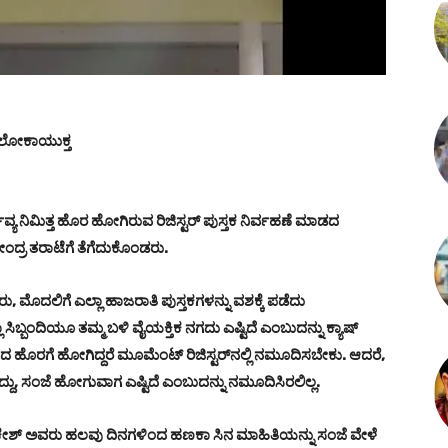
 ಉಪಲೋಕಾಯುಕ್ತ
ವ್ಯ ನಿಮಿತ್ತ ಹೊರ ಹೋಗಿರುವ ರಿಜಿಸ್ಟರ್ ಪುಸ್ತಕ ನಿರ್ವಹಣೆ ಮಾಡದ
ದ್ರ ತರಾಟೆಗೆ ತೆಗೆದುಕೊಂಡರು.
ು, ಮೊದಲಿಗೆ ಎಲ್ಲಾ ಹಾಜರಾತಿ ಪುಸ್ತಕಗಳನ್ನು ವಶಕ್ಕೆ ಪಡೆದು
 ‌ಸಿಬ್ಬಂದಿಯೂ ತಮ್ಮ ಬಳಿ ವೈಯಕ್ತಿಕ ನಗದು ಎಷ್ಟಿದೆ ಎಂಬುದನ್ನು ಕ್ಯಾಷ್
ಿಂದ ಹೊರಗೆ ಹೋಗಿದ್ದರೆ ಮೂಮೆಂಟ್ ರಿಜಿಸ್ಟರ್‌ನಲ್ಲಿ ನಮೂದಿಸಬೇಕು. ಆದರೆ,
ದ್ದು, ಸಂಜೆ ಹೋಗುವಾಗ ಎಷ್ಟಿದೆ ಎಂಬುದನ್ನು ನಮೂದಿಸಿರಲಿಲ್ಲ.
್ ಅವರು ಹಲವು ದಿನಗಳಿಂದ ಹಣಕಾ ಸಿನ ಮಾಹಿತಿಯನ್ನು ಸಂಜೆ ವೇಳೆ