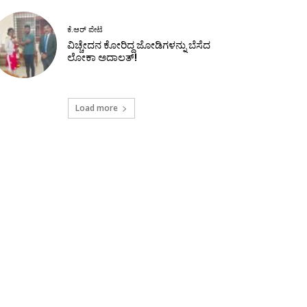
ಕೆ.ಆರ್ ಪೇಟೆ
ವಿಚ್ಚೇದನ ಕೋರಿದ್ದ ಜೋಡಿಗಳನ್ನು ಬೆಸೆದ
ಲೋಕಾ ಅದಾಲತ್!
Load more