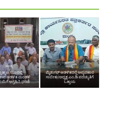
ಮಂಡ್ಯ
ಮಂಡ್ಯ
್ರಾಹ್ಮಣ ಸಭಾದಲ್ಲಿ
ಮೈಶುಗರ್ ಆಡಳಿತದಲ್ಲಿ ಅವ್ಯವಹಾರ
ಹಾರ:ಆಡಳಿತ ಮಂಡಳಿ
ಸಾಬೀತು:ಅಧ್ಯಕ್ಷ.ಎಂ.ಡಿ ಪದಚ್ಯುತಿಗೆ
ಮೆಗೆ ಆಗ್ರಹಿಸಿ ಧರಣಿ
ಒತ್ತಾಯ