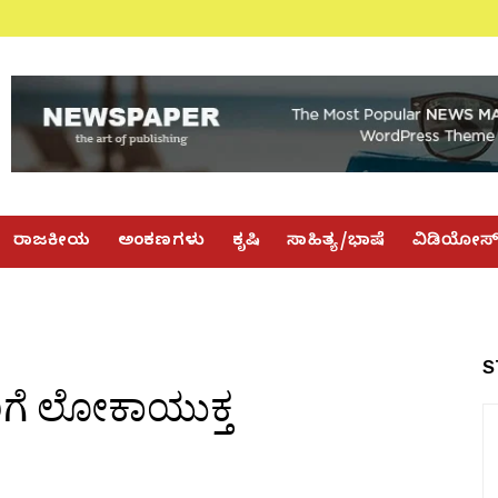
ರಾಜಕೀಯ
ಅಂಕಣಗಳು
ಕೃಷಿ
ಸಾಹಿತ್ಯ/ಭಾಷೆ
ವಿಡಿಯೋಸ
S
ಗೆ ಲೋಕಾಯುಕ್ತ