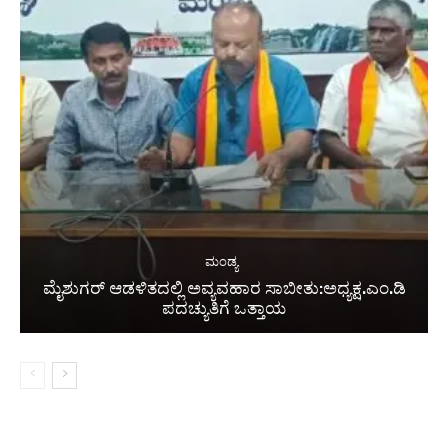
ಮಂಡ್ಯ
ಮೈಶುಗರ್ ಆಡಳಿತದಲ್ಲಿ ಅವ್ಯವಹಾರ ಸಾಬೀತು:ಅಧ್ಯಕ್ಷ.ಎಂ.ಡಿ
ಪದಚ್ಯುತಿಗೆ ಒತ್ತಾಯ