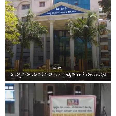
ಮಂಡ್ಯ
ಮಿಮ್ಸ್ ನಿರ್ದೇಶಕರಿಗೆ ನೀಡಿರುವ ಪ್ರಶಸ್ತಿ ಹಿಂಪಡೆಯಲು ಆಗ್ರಹ