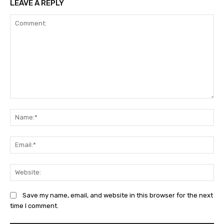
LEAVE A REPLY
Comment:
Na
Em
We
Save my name, email, and website in this browser for the next
time I comment.