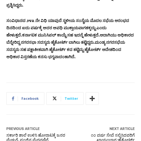
ಪ್ರಶ್ನಿಸಿದ್ದರು.
ಸಂವಿಧಾನದ ೨೪೩ ನೇ ವಿಧಿ ಯಾವುದೆ ಸ್ಥಳೀಯ ಸಂಸ್ಥೆಯ ಮೊದಲ ಸಭೆಯ ಆರಂಭದ
ದಿನದಿಂದ ಐದು ವರ್ಷಕ್ಕೆ ಅದರ ಅವಧಿ ಮುಕ್ತಾಯವಾಗತಕ್ಕದ್ದು ಎಂದು
ಹೇಳುತ್ತದೆ.ಕರ್ನಾಟಕ ಮುನಿಸಿಪಲ್ ಕಾಯ್ದೆ ಸಹ ಇದನ್ನೆ ಹೇಳುತ್ತದೆ‌.ಆದಾಗಿಯು ಅಧಿಕಾರದ
ಬೆನ್ನೇರಿದ್ದ ನಗರಸಭಾ ಸದಸ್ಯರು ಹೈಕೋರ್ಟ್ ಬಾಗಿಲು ತಟ್ಟಿದ್ದರು.ಮಂಡ್ಯ ನಗರಸಭೆಯ
ಸದಸ್ಯರು ಸಹ ಪಕ್ಷಾತೀತವಾಗಿ ಹೈಕೋರ್ಟ್ ಕದ ತಟ್ಟಿದ್ದು ಹೈಕೋರ್ಟ್ ಆದೇಶದಿಂದ
ಅಧಿಕಾರ ವಿಸ್ತರಣೆಯ ಕನಸು ಭಗ್ನವಾದಂತಾಗಿದೆ.
Facebook
Twitter
PREVIOUS ARTICLE
NEXT ARTICLE
ಸರ್ಕಾರಿ ಶಾಲೆ ಉಳಿಸಿ ಹೋರಾಟಕ್ಕೆ ಜನರ
೧೦ ವರ್ಷ ಸೇವೆ ಸಲ್ಲಿಸಿದವರಿಗೆ
ಮೆಚ್ಚುಗೆ, ಪಂಜಿನ ಮೆರವಣಿಗೆ
ಖಾಯಂಭಾಗ್ಯ:ಹೈಕೋರ್ಟ್