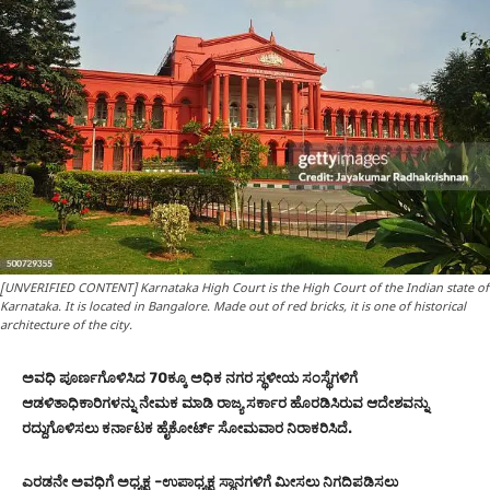
[UNVERIFIED CONTENT] Karnataka High Court is the High Court of the Indian state of
Karnataka. It is located in Bangalore. Made out of red bricks, it is one of historical
architecture of the city.
ಅವಧಿ ಪೂರ್ಣಗೊಳಿಸಿದ 70ಕ್ಕೂ ಅಧಿಕ ನಗರ ಸ್ಥಳೀಯ ಸಂಸ್ಥೆಗಳಿಗೆ
ಆಡಳಿತಾಧಿಕಾರಿಗಳನ್ನು ನೇಮಕ ಮಾಡಿ ರಾಜ್ಯ ಸರ್ಕಾರ ಹೊರಡಿಸಿರುವ ಆದೇಶವನ್ನು
ರದ್ದುಗೊಳಿಸಲು ಕರ್ನಾಟಕ ಹೈಕೋರ್ಟ್ ಸೋಮವಾರ ನಿರಾಕರಿಸಿದೆ.
ಎರಡನೇ ಅವಧಿಗೆ ಅಧ್ಯಕ್ಷ -ಉಪಾಧ್ಯಕ್ಷ ಸ್ಥಾನಗಳಿಗೆ ಮೀಸಲು ನಿಗದಿಪಡಿಸಲು