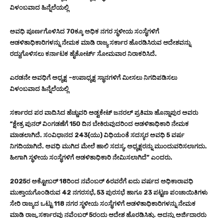
ವಿಳಂಬವಾದ ಹಿನ್ನೆಲೆಯಲ್ಲಿ
ಅವಧಿ ಪೂರ್ಣಗೊಳಿಸಿದ 70ಕ್ಕೂ ಅಧಿಕ ನಗರ ಸ್ಥಳೀಯ ಸಂಸ್ಥೆಗಳಿಗೆ
ಆಡಳಿತಾಧಿಕಾರಿಗಳನ್ನು ನೇಮಕ ಮಾಡಿ ರಾಜ್ಯ ಸರ್ಕಾರ ಹೊರಡಿಸಿರುವ ಆದೇಶವನ್ನು
ರದ್ದುಗೊಳಿಸಲು ಕರ್ನಾಟಕ ಹೈಕೋರ್ಟ್ ಸೋಮವಾರ ನಿರಾಕರಿಸಿದೆ.
ಎರಡನೇ ಅವಧಿಗೆ ಅಧ್ಯಕ್ಷ -ಉಪಾಧ್ಯಕ್ಷ ಸ್ಥಾನಗಳಿಗೆ ಮೀಸಲು ನಿಗದಿಪಡಿಸಲು
ವಿಳಂಬವಾದ ಹಿನ್ನೆಲೆಯಲ್ಲಿ
ಸರ್ಕಾರದ ಪರ ವಾದಿಸಿದ ಹೆಚ್ಚುವರಿ ಅಡ್ವಕೇಟ್ ಜನರಲ್ ಪ್ರತಿಮಾ ಹೊನ್ನಾಪುರ ಅವರು
“ಕ್ಷೇತ್ರ ಪುನ‌ರ್ ವಿಂಗಡಣೆಗೆ 150 ದಿನ ಬೇಕಿರುವುದರಿಂದ ಆಡಳಿತಾಧಿಕಾರಿ ನೇಮಕ
ಮಾಡಲಾಗಿದೆ. ಸಂವಿಧಾನದ 243(ಯು) ವಿಧಿಯಂತೆ ಸದಸ್ಯರ ಅವಧಿ 5 ವರ್ಷ
ನಿಗದಿಯಾಗಿದೆ. ಅವಧಿ ಮುಗಿದ ಮೇಲೆ ಹಾಲಿ ಸದಸ್ಯ, ಅಧ್ಯಕ್ಷರನ್ನು ಮುಂದುವರಿಸಲಾಗದು.
ಹೀಗಾಗಿ ಸ್ಥಳೀಯ ಸಂಸ್ಥೆಗಳಿಗೆ ಆಡಳಿತಾಧಿಕಾರಿ ನೇಮಿಸಲಾಗಿದೆ” ಎಂದರು.
2025ರ ಅಕ್ಟೋಬ‌ರ್ 18ರಿಂದ ನವೆಂಬ‌ರ್ 6ರವರೆಗೆ ಐದು ವರ್ಷದ ಅಧಿಕಾರಾವಧಿ
ಮುಕ್ತಾಯಗೊಂಡಿರುವ 42 ನಗರಸಭೆ, 53 ಪುರಸಭೆ ಹಾಗೂ 23 ಪಟ್ಟಣ ಪಂಚಾಯಿತಿಗಳು
ಸೇರಿ ರಾಜ್ಯದ ಒಟ್ಟು 118 ನಗರ ಸ್ಥಳೀಯ ಸಂಸ್ಥೆಗಳಿಗೆ ಆಡಳಿತಾಧಿಕಾರಿಗಳನ್ನು ನೇಮಕ
ಮಾಡಿ ರಾಜ್ಯ ಸರ್ಕಾರವು ನವೆಂಬರ್ 5ರಂದು ಆದೇಶ ಹೊರಡಿಸಿತ್ತು. ಅದನ್ನು ಅರ್ಜಿದಾರರು