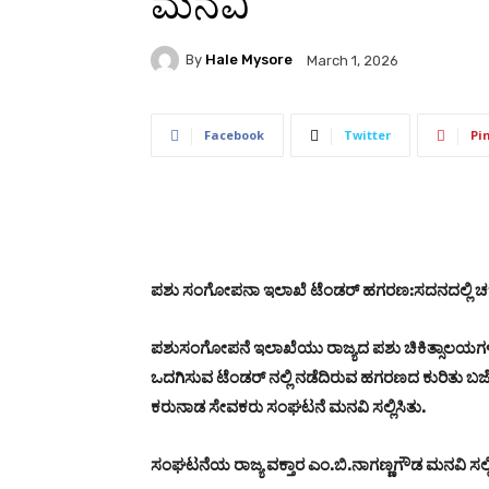
ಮನವಿ
By
Hale Mysore
March 1, 2026
Facebook
Twitter
Pi
ಪಶು ಸಂಗೋಪನಾ ಇಲಾಖೆ ಟೆಂಡರ್ ಹಗರಣ:ಸದನದಲ್ಲಿ ಚ
ಪಶುಸಂಗೋಪನೆ ಇಲಾಖೆಯು ರಾಜ್ಯದ ಪಶು ಚಿಕಿತ್ಸಾಲಯಗಳಿಗೆ 
ಒದಗಿಸುವ ಟೆಂಡರ್ ನಲ್ಲಿ ನಡೆದಿರುವ ಹಗರಣದ ಕುರಿತು ಬಜ
ಕರುನಾಡ ಸೇವಕರು ಸಂಘಟನೆ ಮನವಿ ಸಲ್ಲಿಸಿತು.
ಸಂಘಟನೆಯ ರಾಜ್ಯ ವಕ್ತಾರ ಎಂ.ಬಿ.ನಾಗಣ್ಣಗೌಡ ಮನವಿ ಸಲ್ಲಿ