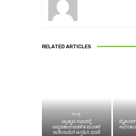
RELATED ARTICLES
ಮಂಡ್ಯ
ಬ್ರಾಹ್ಮಣ ಸಭಾದಲ್ಲಿ
ಮೈಶುಗರ್ 
ಅವ್ಯವಹಾರ:ಆಡಳಿತ ಮಂಡಳಿ
ಸಾಬೀತು:ಅಧ
ರಾಜೀನಾಮೆಗೆ ಆಗ್ರಹಿಸಿ ಧರಣಿ