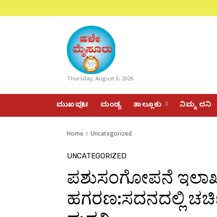
Thursday, August 6, 2026
ಮುಖಪುಟ
ಮಂಡ್ಯ
ತಾಲ್ಲೂಕು
ನಿಮ್ಮ ದನಿ
Home
Uncategorized
UNCATEGORIZED
ಪಶುಸಂಗೋಪನೆ ಇಲಾಖೆ ಹ
ಹಗರಣ:ಸದನದಲ್ಲಿ ಚರ್ಚ