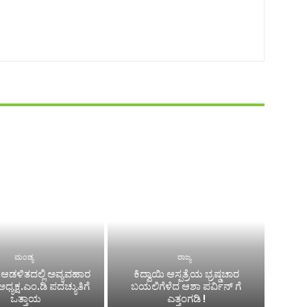
ಮಂಡ್ಯ
ರಾಜ್ಯ
ಆಡಳಿತದಲ್ಲಿ ಅವ್ಯವಹಾರ
ಕಿದ್ವಾಯಿ ಆಸ್ಪತ್ರೆಯ ಭ್ರಷ್ಡಚಾರ
್ಯಕ್ಷ.ಎಂ.ಡಿ ಪದಚ್ಯುತಿಗೆ
ಬಯಲಿಗೆಳೆದ ಆಶಾ ಪರ್ವಿನ್ ಗೆ
ಒತ್ತಾಯ
ಎತ್ತಂಗಡಿ !