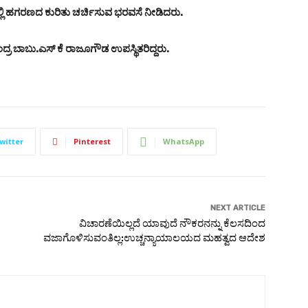
ಲಿ ಹಗರಣದ ಕುರಿತು ಚರ್ಚಿಸುವ ಭರವಸೆ ನೀಡಿದರು.
 ಬಾಬು.ಎಸ್ ಕೆ ರಾಜೂಗೌಡ ಉಪಸ್ಥಿತರಿದ್ದರು.
witter
Pinterest
WhatsApp
NEXT ARTICLE
ವಿಚಾರಣೆಯಿಲ್ಲದೆ ಯಾವುದೆ ನೌಕರನನ್ನು ಕೆಲಸದಿಂದ
ವಜಾಗೊಳಿಸುವಂತಿಲ್ಲ:ಉಚ್ಚನ್ಯಾಯಾಲಯದ ಮಹತ್ವದ ಆದೇಶ