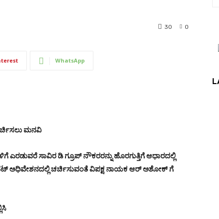
30
0
nterest
WhatsApp
L
ರ್ಚಿಸಲು ಮನವಿ
ಎರಡುವರೆ ಸಾವಿರ ಡಿ ಗ್ರೂಪ್ ನೌಕರರನ್ನು ಹೊರಗುತ್ತಿಗೆ ಆಧಾರದಲ್ಲಿ
ೆಟ್ ಅಧಿವೇಶನದಲ್ಲಿ ಚರ್ಚಿಸುವಂತೆ ವಿಪಕ್ಷ ನಾಯಕ ಆರ್ ಅಶೋಕ್ ಗೆ
ಸಿ