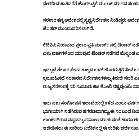
ನೇರನೇಮಕಾತಿವರೆಗೆ ಹೊರಗುತ್ತಿಗೆ ಮೂಲಕ ಮಾನವ ಸಂಪನ್ಮ
ಸರಕಾರ ತನ್ನ ಆದೇಶದಲ್ಲಿ ಸ್ಪಷ್ಟ ನಿರ್ದೇಶನ ನೀಡಿದ್ದರು ಆದ
ಟೆಂಡರ್ ಮುಂದುವರಿಸಲಾಗಿದೆ.
ಕೆಟಿಪಿಪಿ ನಿಯಮದ ಪ್ರಕಾರ ಪ್ರತಿ ಮಾರ್ಚ್ ನಲ್ಲಿ ಟೆಂಡರ್ ನ
ಏಳು ವರ್ಷಗಳಿಂದ ಯಾವುದೆ ಟೆಂಡರ್ ನಡೆಸದೆ ಮೆಲ್ಕಂಡ ಏಜೆ
ಇದಲ್ಲದೆ ಶೇ ೫ರ ಸೇವಾ ಶುಲ್ಕದ ಒಳಗೆ ಹೊರಗುತ್ತಿಗೆ ಸೇವೆ ಒದಗ
ಕ್ರಮವಹಿಸದೆ ಸರಕಾರದ ನಿರ್ದೇಶನಗಳನ್ನು ತಿರುಚಿ ಸದರಿ ಏಜೆ
ರಾಜ್ಯ ಸರಕಾರಕ್ಕೆ ಸರಿ ಸುಮಾರು ₹೧೫ ಕೋಟಿ ನಷ್ಟವುಂಟು ಮ
ಇದು ಪಶು ಸಂಗೋಪನೆ ಇಲಾಖೆಯಲ್ಲಿ ಕಳೆದ ಎಂಟು ವರ್ಷಗಳಿಂದ 
ಭಾಗೀಯಾಗಿ ನಡೆಸಿರುವ ಹಗರಣವಾಗಿದ್ಚು.ಈ ಸಂಬಂದ ನಿಯಮಾನ
ಉಂಟಾಗಿರುವ ನಷ್ಟವನ್ನು ವಸೂಲು ಮಾಡುವಂತೆ ಹಾಗೂ ಈ ಹಗ
ಆದೇಶಿಸಲು ಈ ಸಾರಿಯ ಬಜೆಟ್‌ನಲ್ಲಿ ಈ ಕುರಿತು ಚರ್ಚಿಸು