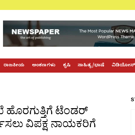
ರಾಜಕೀಯ
ಅಂಕಣಗಳು
ಕೃಷಿ
ಸಾಹಿತ್ಯ/ಭಾಷೆ
ವಿಡಿಯೋಸ
S
ೊರಗುತ್ತಿಗೆ ಟೆಂಡರ್
ಿಸಲು ವಿಪಕ್ಷ ನಾಯಕರಿಗೆ