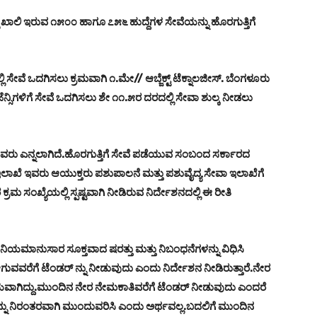
 ಖಾಲಿ ಇರುವ ೧೫೦೦ ಹಾಗೂ ೭೫೬ ಹುದ್ದೆಗಳ ಸೇವೆಯನ್ನು ಹೊರಗುತ್ತಿಗೆ
ವೆ ಒದಗಿಸಲು ಕ್ರಮವಾಗಿ ೧.ಮೇ// ಆಬ್ಜೆಕ್ಟ್ ಟೆಕ್ನಾಲಜೀಸ್. ಬೆಂಗಳೂರು
ಸಿಗಳಿಗೆ ಸೇವೆ ಒದಗಿಸಲು ಶೇ ೧೧.೫ರ ದರದಲ್ಲಿ ಸೇವಾ ಶುಲ್ಕ ನೀಡಲು
ರು ಎನ್ನಲಾಗಿದೆ.ಹೊರಗುತ್ತಿಗೆ ಸೇವೆ ಪಡೆಯುವ ಸಂಬಂದ ಸರ್ಕಾರದ
ಲಾಖೆ ಇವರು ಆಯುಕ್ತರು ಪಶುಪಾಲನೆ ಮತ್ತು ಪಶುವೈದ್ಯ ಸೇವಾ ಇಲಾಖೆಗೆ
ಮ ಸಂಖ್ಯೆಯಲ್ಲಿ ಸ್ಪಷ್ಟವಾಗಿ ನೀಡಿರುವ ನಿರ್ದೇಶನದಲ್ಲಿ ಈ ರೀತಿ
ಯಮಾನುಸಾರ ಸೂಕ್ತವಾದ ಷರತ್ತು ಮತ್ತು ನಿಬಂಧನೆಗಳನ್ನು ವಿಧಿಸಿ
ವರೆಗೆ ಟೆಂಡರ್ ನ್ನು ನೀಡುವುದು ಎಂದು ನಿರ್ದೇಶನ ನೀಡಿರುತ್ತಾರೆ.ನೇರ
ಷಯವಾಗಿದ್ದು.ಮುಂದಿನ ನೇರ ನೇಮಕಾತಿವರೆಗೆ ಟೆಂಡರ್ ನೀಡುವುದು ಎಂದರೆ
ನ್ನು ನಿರಂತರವಾಗಿ ಮುಂದುವರಿಸಿ ಎಂದು ಅರ್ಥವಲ್ಲ.ಬದಲಿಗೆ ಮುಂದಿನ