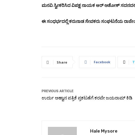
ಮನವಿ ಸ್ವೀಕರಿಸಿದ ವಿಪಕ್ಷ ನಾಯಕ ಆರ್ ಅಶೋಕ್ ಸದನದಲ್
ಈ ಸಂಧರ್ಭದಲ್ಲಿ ಕರುನಾಡ ಸೇವಕರು ಸಂಘಟನೆಯ ರಾಜೇಂದ್ರ
Facebook
T
Share
PREVIOUS ARTICLE
ಉರ್ದು ಅಹ್ವಾನ ಪತ್ರಿಕೆ ಪ್ರಕಟಣೆಗೆ ಕರವೇ ಜಯರಾಮ್ ಕಿಡಿ
Hale Mysore