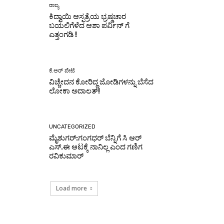
ರಾಜ್ಯ
ಕಿದ್ವಾಯಿ ಆಸ್ಪತ್ರೆಯ ಭ್ರಷ್ಡಚಾರ
ಬಯಲಿಗೆಳೆದ ಆಶಾ ಪರ್ವಿನ್ ಗೆ
ಎತ್ತಂಗಡಿ !
ಕೆ.ಆರ್ ಪೇಟೆ
ವಿಚ್ಚೇದನ ಕೋರಿದ್ದ ಜೋಡಿಗಳನ್ನು ಬೆಸೆದ
ಲೋಕಾ ಅದಾಲತ್!
UNCATEGORIZED
ಮೈಶುಗರ್:ಗಂಗಧರ್ ಬೆನ್ನಿಗೆ ಸಿ ಆರ್
ಎಸ್.ಈ ಆಟಕ್ಕೆ ನಾನಿಲ್ಲ ಎಂದ ಗಣಿಗ
ರವಿಕುಮಾರ್
Load more