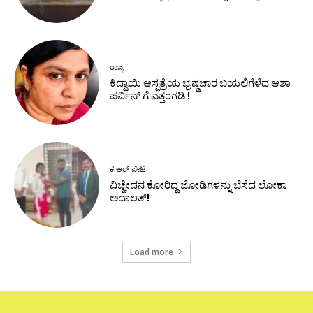
ರಾಜ್ಯ
ಕಿದ್ವಾಯಿ ಆಸ್ಪತ್ರೆಯ ಭ್ರಷ್ಡಚಾರ ಬಯಲಿಗೆಳೆದ ಆಶಾ
ಪರ್ವಿನ್ ಗೆ ಎತ್ತಂಗಡಿ !
ಕೆ.ಆರ್ ಪೇಟೆ
ವಿಚ್ಚೇದನ ಕೋರಿದ್ದ ಜೋಡಿಗಳನ್ನು ಬೆಸೆದ ಲೋಕಾ
ಅದಾಲತ್!
Load more