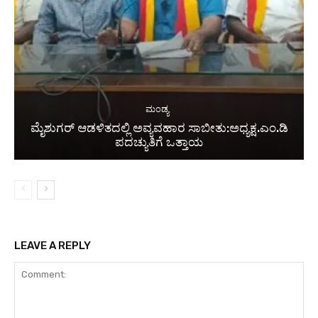
ಮಂಡ್ಯ
ಮೈಶುಗರ್ ಆಡಳಿತದಲ್ಲಿ ಅವ್ಯವಹಾರ ಸಾಬೀತು:ಅಧ್ಯಕ್ಷ.ಎಂ.ಡಿ
ಪದಚ್ಯುತಿಗೆ ಒತ್ತಾಯ
LEAVE A REPLY