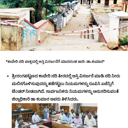
*ಕಾವೇರಿ ನದಿ ಪಾತ್ರದಲ್ಲಿ ಅಸ್ತಿ ವಿಸರ್ಜನೆಗೆ ಮಾನದಂಡ ಜಾರಿ: ಡಾ.ಕುಮಾರ*
ಶ್ರೀರಂಗಪಟ್ಟಣದ ಕಾವೇರಿ ನದಿ ತೀರದಲ್ಲಿ ಅಸ್ತಿ ವಿಸರ್ಜನೆ ಮಾಡಿ ನದಿ ನೀರು
ಮಲಿನಗೊಳಿಸುವುದನ್ನು ತಡೆಗಟ್ಟಲು ನಿಯಮಗಳನ್ನು ರೂಪಿಸಿ ಏಜೆನ್ಸಿಗೆ
ಟೆಂಡರ್ ನೀಡಲಾಗಿದೆ. ಸಾರ್ವಜನಿಕರು ನಿಯಮಗಳನ್ನು ಅನುಸರಿಸುವಂತೆ
ಜಿಲ್ಲಾಧಿಕಾರಿ ಡಾ ಕುಮಾರ ಅವರು ತಿಳಿಸಿದರು.