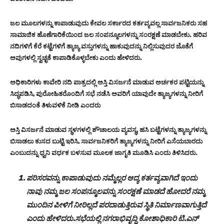
ಜಲ ಮೂಲಗಳನ್ನು ಕಾಪಾಡುವುದು ಕೇವಲ ಸರ್ಕಾರದ ಕರ್ತವ್ಯವಲ್ಲ ಸಾರ್ವಜನಿಕರು ಸಹ
ಸಾಮಾಜಿಕ ಹೊಣೆಗಾರಿಕೆಯಿಂದ ಜಲ ಸಂಪನ್ಮೂಲಗಳನ್ನು ಸಂರಕ್ಷಣೆ ಮಾಡಬೇಕು. ಹರಿವ
ನದಿಗಳಿಗೆ ಕೆರೆ ಕಟ್ಟೆಗಳಿಗೆ ತ್ಯಾಜ್ಯ ವಸ್ತುಗಳನ್ನು ಹಾಕುವುದನ್ನು ನಿಲ್ಲಿಸುವುದರ ಜೊತೆಗೆ
ಅವುಗಳಲ್ಲಿ ಸ್ವಚ್ಛತೆ ಕಾಪಾಡಿಕೊಳ್ಳಬೇಕು ಎಂದು ಹೇಳಿದರು.
ಅಧಿಕಾರಿಗಳು ಕಾವೇರಿ ನದಿ ಪಾತ್ರದಲ್ಲಿ ಅಸ್ತಿ ವಿಸರ್ಜನೆ ಮಾಡುವ ಅರ್ಚಕರ ಪಟ್ಟಿಯನ್ನು
ಸಿದ್ಧಪಡಿಸಿ, ಪುರೋಹಿತರೊಂದಿಗೆ ಸಭೆ ನಡೆಸಿ ಅವರಿಗೆ ಯಾವುದೇ ತ್ಯಾಜ್ಯಗಳನ್ನು ನೀರಿಗೆ
ಬಿಸಾಡದಂತೆ ತಿಳುವಳಿಕೆ ನೀಡಿ ಎಂದರು
ಅಸ್ತಿ ವಿಸರ್ಜನೆ ಮಾಡುವ ಸ್ಥಳಗಳಲ್ಲಿ ಶೌಚಾಲಯ ವ್ಯವಸ್ಥ, ಹಸಿ ಬಟ್ಟೆಗಳನ್ನು ತ್ಯಾಜ್ಯಗಳನ್ನು
ಬಿಸಾಡಲು ಕುಸದ ಬುಟ್ಟಿ ಇರಿಸಿ, ಸಾರ್ವಜನಿಕರಿಗೆ ತ್ಯಾಜ್ಯಗಳನ್ನು ನೀರಿಗೆ ಎಸೆಯಬಾರದು
ಎಂಬುದನ್ನು ಧ್ವನಿ ವರ್ಧಕ ಬಳಸುವ ಮೂಲಕ ಜಾಗೃತಿ ಮೂಡಿಸಿ ಎಂದು ತಿಳಿಸಿದರು.
ಪರಿಸರವನ್ನು ಕಾಪಾಡುವುದು ನಮ್ಮೆಲ್ಲರ ಆದ್ಯ ಕರ್ತವ್ಯವಾಗಿದೆ ಇಂದು
ನಾವು ನಮ್ಮ ಜಲ ಸಂಪನ್ಮೂಲವನ್ನು ಸಂರಕ್ಷಣೆ ಮಾಡದೆ ಹೋದರೆ ನಮ್ಮ
ಮುಂದಿನ ಪೀಳಿಗೆ ನೀರಿಲ್ಲದೆ ಪರದಾಡುತ್ತಿರುವ ಸ್ಥಿತಿ ನಿರ್ಮಾಣವಾಗುತ್ತಿದೆ
ಎಂದು ಹೇಳಿದರು.ಸಭೆಯಲ್ಲಿ ನಗರಾಭಿವೃದ್ಧಿ ಕೋಶಾಧಿಕಾರಿ ಟಿ.ಎನ್