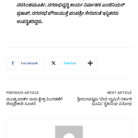
ನರಸಿಂಹಮೂರ್ತಿ, ನಗರಾಭಿವೃದ್ಧಿ ಕಾರ್ಯ ನಿರ್ವಾಹಕ ಎಂಜಿನಿಯರ್
ಪ್ರತಾಪ್, ನಗರಸಭೆ ಪೌರಾಯುಕ್ತೆ ಪಂಪಶ್ರೀ ಸೇರಿದಂತೆ ಇನ್ನಿತರರು
ಉಪಸ್ಥಿತರಿದ್ದರು.
Facebook
Twitter
PREVIOUS ARTICLE
NEXT ARTICLE
ಮಂಡ್ಯ:ವಾರ್ಡ್ ವಾರು ಕ್ಷೇತ್ರ ವಿಂಗಡಣೆಗೆ
ಶ್ರೀರಂಗಪಟ್ಟಣ ‘ಬೇಬಿ ಸ್ವಾಮಿಗೆ ಸರ್ಕಾರಿ
ಜಿಲ್ಲಾಧಿಕಾರಿ ಸೂಚನೆ
ಭೂಮಿ’ ರೈತಸಂಘ ವಿರೋಧ