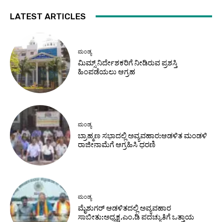
LATEST ARTICLES
ಮಂಡ್ಯ
ಮಿಮ್ಸ್ ನಿರ್ದೇಶಕರಿಗೆ ನೀಡಿರುವ ಪ್ರಶಸ್ತಿ
ಹಿಂಪಡೆಯಲು ಆಗ್ರಹ
ಮಂಡ್ಯ
ಬ್ರಾಹ್ಮಣ ಸಭಾದಲ್ಲಿ ಅವ್ಯವಹಾರ:ಆಡಳಿತ ಮಂಡಳಿ
ರಾಜೀನಾಮೆಗೆ ಆಗ್ರಹಿಸಿ ಧರಣಿ
ಮಂಡ್ಯ
ಮೈಶುಗರ್ ಆಡಳಿತದಲ್ಲಿ ಅವ್ಯವಹಾರ
ಸಾಬೀತು:ಅಧ್ಯಕ್ಷ.ಎಂ.ಡಿ ಪದಚ್ಯುತಿಗೆ ಒತ್ತಾಯ