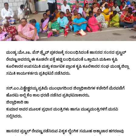
ಮಂಡ್ಯ :ಮೇ.೨೩. ಪೆನ್ ಡ್ರೈವ್ ಪ್ರಕರಣಕ್ಕೆ ಸಂಬಂಧಿಸಿದಂತೆ ಹಾಸನದ ಸಂಸದ ಪ್ರಜ್ವಲ್
ರೇವಣ್ಣ ಅವರನ್ನು ಈ ಕೂಡಲೇ ಪತ್ತೆ ಹಚ್ಚಿ ಬಂಧಿಸುವಂತೆ ಒತ್ತಾಯಿಸಿ ಮಹಿಳಾ ಕೃಷಿ
ಕೂಲಿಕಾರರ ಉಪಸಮಿತಿ ಮತ್ತು ಕರ್ನಾಟಕ ಪ್ರಾಂತ ಕೃಷಿ ಕೂಲಿಕಾರರ ಸಂಘ ಮಂಡ್ಯ ಜಿಲ್ಲಾ
ಸಮಿತಿ ಕಾರ್ಯಕರ್ತರು ಪ್ರತಿಭಟನೆ ನಡೆಸಿದರು.
ಸರ್.ಎಂ.ವಿಶ್ವೇಶ್ವರಯ್ಯ ಪ್ರತಿಮೆ ಮುಂಭಾಗದಿಂದ ಜಿಲ್ಲಾಧಿಕಾರಿಗಳ ಕಚೇರಿಗೆ ಮೆರವಣಿಗೆ
ಹೊರಟು ಅಲ್ಲಿ ಕೆಲ ಕಾಲ ಧರಣಿ ನಡೆಸಿದ ಪ್ರತಿಭಟನಾಕಾರರು,
ಜಿಲ್ಲಾಧಿಕಾರಿ ಡಾ
ಕುಮಾರ ಅವರ ಮೂಲಕ ಪ್ರಧಾನ ಮಂತ್ರಿಗಳು ಹಾಗೂ ಮುಖ್ಯಮಂತ್ರಿಗಳಿಗೆ ಮನವಿ
ಸಲ್ಲಿಸಿದರು.
ಹಾಸನದ ಪ್ರಜ್ವಲ್ ರೇವಣ್ಣ ನಡೆಸಿರುವ ವಿಕೃತ ಲೈಂಗಿಕ ಸಮೂಹ ಅತ್ಯಾಚಾರ ಹಗರಣವು