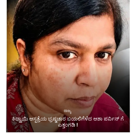
ರಾಜ್ಯ
ಕಿದ್ವಾಯಿ ಆಸ್ಪತ್ರೆಯ ಭ್ರಷ್ಡಚಾರ ಬಯಲಿಗೆಳೆದ ಆಶಾ ಪರ್ವಿನ್ ಗೆ
ಎತ್ತಂಗಡಿ !