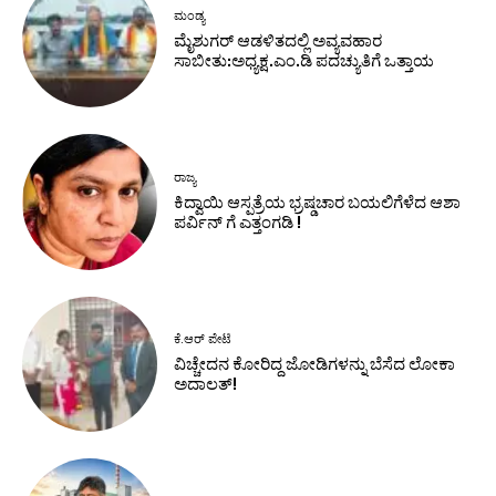
ಮಂಡ್ಯ
ಮೈಶುಗರ್ ಆಡಳಿತದಲ್ಲಿ ಅವ್ಯವಹಾರ
ಸಾಬೀತು:ಅಧ್ಯಕ್ಷ.ಎಂ.ಡಿ ಪದಚ್ಯುತಿಗೆ ಒತ್ತಾಯ
ರಾಜ್ಯ
ಕಿದ್ವಾಯಿ ಆಸ್ಪತ್ರೆಯ ಭ್ರಷ್ಡಚಾರ ಬಯಲಿಗೆಳೆದ ಆಶಾ
ಪರ್ವಿನ್ ಗೆ ಎತ್ತಂಗಡಿ !
ಕೆ.ಆರ್ ಪೇಟೆ
ವಿಚ್ಚೇದನ ಕೋರಿದ್ದ ಜೋಡಿಗಳನ್ನು ಬೆಸೆದ ಲೋಕಾ
ಅದಾಲತ್!