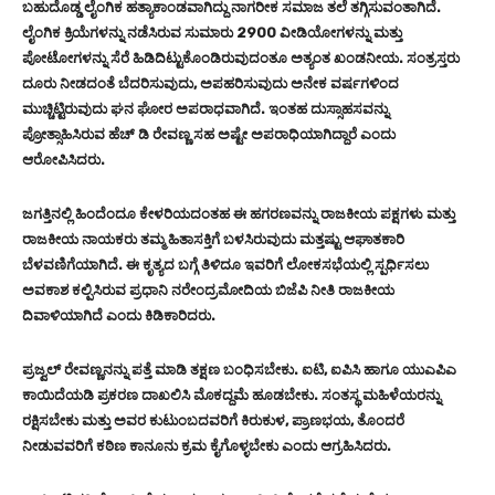
ಬಹುದೊಡ್ಡ ಲೈಂಗಿಕ ಹತ್ಯಾಕಾಂಡವಾಗಿದ್ದು ನಾಗರೀಕ ಸಮಾಜ ತಲೆ ತಗ್ಗಿಸುವಂತಾಗಿದೆ.
ಲೈಂಗಿಕ ಕ್ರಿಯೆಗಳನ್ನು ನಡೆಸಿರುವ ಸುಮಾರು 2900 ವೀಡಿಯೋಗಳನ್ನು ಮತ್ತು
ಪೋಟೋಗಳನ್ನು ಸೆರೆ ಹಿಡಿದಿಟ್ಟುಕೊಂಡಿರುವುದಂತೂ ಅತ್ಯಂತ ಖಂಡನೀಯ. ಸಂತ್ರಸ್ತರು
ದೂರು ನೀಡದಂತೆ ಬೆದರಿಸುವುದು, ಅಪಹರಿಸುವುದು ಅನೇಕ ವರ್ಷಗಳಿಂದ
ಮುಚ್ಚಿಟ್ಟಿರುವುದು ಘನ ಘೋರ ಅಪರಾಧವಾಗಿದೆ. ಇಂತಹ ದುಸ್ಸಾಹಸವನ್ನು
ಪ್ರೋತ್ಸಾಹಿಸಿರುವ ಹೆಚ್ ಡಿ ರೇವಣ್ಣ ಸಹ ಅಷ್ಟೇ ಅಪರಾಧಿಯಾಗಿದ್ದಾರೆ ಎಂದು
ಆರೋಪಿಸಿದರು.
ಜಗತ್ತಿನಲ್ಲಿ ಹಿಂದೆಂದೂ ಕೇಳರಿಯದಂತಹ ಈ ಹಗರಣವನ್ನು ರಾಜಕೀಯ ಪಕ್ಷಗಳು ಮತ್ತು
ರಾಜಕೀಯ ನಾಯಕರು ತಮ್ಮ ಹಿತಾಸಕ್ತಿಗೆ ಬಳಸಿರುವುದು ಮತ್ತಷ್ಟು ಆಘಾತಕಾರಿ
ಬೆಳವಣಿಗೆಯಾಗಿದೆ. ಈ ಕೃತ್ಯದ ಬಗ್ಗೆ ತಿಳಿದೂ ಇವರಿಗೆ ಲೋಕಸಭೆಯಲ್ಲಿ ಸ್ಪರ್ಧಿಸಲು
ಅವಕಾಶ ಕಲ್ಪಿಸಿರುವ ಪ್ರಧಾನಿ ನರೇಂದ್ರಮೋದಿಯ ಬಿಜೆಪಿ ನೀತಿ ರಾಜಕೀಯ
ದಿವಾಳಿಯಾಗಿದೆ ಎಂದು ಕಿಡಿಕಾರಿದರು.
ಪ್ರಜ್ವಲ್ ರೇವಣ್ಣನನ್ನು ಪತ್ತೆ ಮಾಡಿ ತಕ್ಷಣ ಬಂಧಿಸಬೇಕು. ಐಟಿ, ಐಪಿಸಿ ಹಾಗೂ ಯುಎಪಿಎ
ಕಾಯಿದೆಯಡಿ ಪ್ರಕರಣ ದಾಖಲಿಸಿ ಮೊಕದ್ದಮೆ ಹೂಡಬೇಕು. ಸಂತಸ್ಥ ಮಹಿಳೆಯರನ್ನು
ರಕ್ಷಿಸಬೇಕು ಮತ್ತು ಅವರ ಕುಟುಂಬದವರಿಗೆ ಕಿರುಕುಳ, ಪ್ರಾಣಭಯ, ತೊಂದರೆ
ನೀಡುವವರಿಗೆ ಕಠಿಣ ಕಾನೂನು ಕ್ರಮ ಕೈಗೊಳ್ಳಬೇಕು ಎಂದು ಆಗ್ರಹಿಸಿದರು.