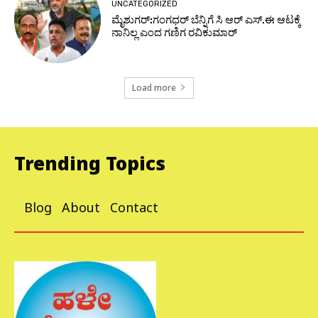
UNCATEGORIZED
ಮೈಶುಗರ್:ಗಂಗಧರ್ ಬೆನ್ನಿಗೆ ಸಿ ಆರ್ ಎಸ್.ಈ ಆಟಕ್ಕೆ
ನಾನಿಲ್ಲ ಎಂದ ಗಣಿಗ ರವಿಕುಮಾರ್
Load more
Trending Topics
Blog
About
Contact