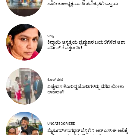
ಸಾಬೀತು:ಅಧ್ಯಕ್ಷ.ಎಂ.ಡಿ ಪದಚ್ಯುತಿಗೆ ಒತ್ತಾಯ
ರಾಜ್ಯ
ಕಿದ್ವಾಯಿ ಆಸ್ಪತ್ರೆಯ ಭ್ರಷ್ಡಚಾರ ಬಯಲಿಗೆಳೆದ ಆಶಾ
ಪರ್ವಿನ್ ಗೆ ಎತ್ತಂಗಡಿ !
ಕೆ.ಆರ್ ಪೇಟೆ
ವಿಚ್ಚೇದನ ಕೋರಿದ್ದ ಜೋಡಿಗಳನ್ನು ಬೆಸೆದ ಲೋಕಾ
ಅದಾಲತ್!
UNCATEGORIZED
ಮೈಶುಗರ್:ಗಂಗಧರ್ ಬೆನ್ನಿಗೆ ಸಿ ಆರ್ ಎಸ್.ಈ ಆಟಕ್ಕೆ