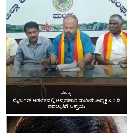
ಮಂಡ್ಯ
ಮೈಶುಗರ್ ಆಡಳಿತದಲ್ಲಿ ಅವ್ಯವಹಾರ ಸಾಬೀತು:ಅಧ್ಯಕ್ಷ.ಎಂ.ಡಿ
ಪದಚ್ಯುತಿಗೆ ಒತ್ತಾಯ