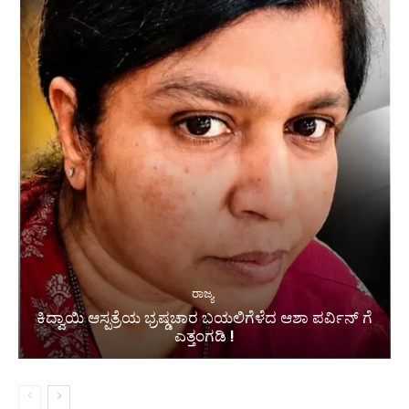
ರಾಜ್ಯ
ಕಿದ್ವಾಯಿ ಆಸ್ಪತ್ರೆಯ ಭ್ರಷ್ಡಚಾರ ಬಯಲಿಗೆಳೆದ ಆಶಾ ಪರ್ವಿನ್ ಗೆ
ಎತ್ತಂಗಡಿ !