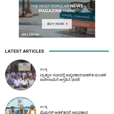
LATEST ARTICLES
ಮಂಡ್ಯ
ಬ್ರಾಹ್ಮಣ ಸಭಾದಲ್ಲಿ ಅವ್ಯವಹಾರ:ಆಡಳಿತ ಮಂಡಳಿ
ರಾಜೀನಾಮೆಗೆ ಆಗ್ರಹಿಸಿ ಧರಣಿ
ಮಂಡ್ಯ
ಮೈಶುಗರ್ ಆಡಳಿತದಲ್ಲಿ ಅವ್ಯವಹಾರ