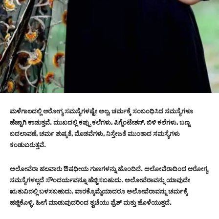
ಮಳೆಗಾಲದಲ್ಲಿ ಆರೋಗ್ಯ ಸಮಸ್ಯೆಗಳಷ್ಟೇ ಅಲ್ಲ, ಚರ್ಮಕ್ಕೆ ಸಂಬಂಧಿಸಿದ ಸಮಸ್ಯೆಗಳೂ
ಹೆಚ್ಚಾಗಿ ಕಾಡುತ್ತವೆ. ಮುಖದಲ್ಲಿ ಕಪ್ಪು ಕಲೆಗಳು, ಪಿಗ್ಮೆಂಟೇಶನ್, ಬಿಳಿ ಕಲೆಗಳು, ಬಣ್ಣ
ಬದಲಾವಣೆ, ಚರ್ಮ ಶುಷ್ಕತೆ, ಮೊಡವೆಗಳು, ನಿಸ್ತೇಜತೆ ಮುಂತಾದ ಸಮಸ್ಯೆಗಳು
ಕಂಡುಬರುತ್ತವೆ.
ಅಲೋವೆರಾ ಹಲವಾರು ಔಷಧೀಯ ಗುಣಗಳನ್ನು ಹೊಂದಿದೆ. ಅಲೋವೆರಾದಿಂದ ಆರೋಗ್ಯ
ಸಮಸ್ಯೆಗಳಲ್ಲದೆ ಸೌಂದರ್ಯವನ್ನೂ ಹೆಚ್ಚಿಸಬಹುದು. ಅಲೋವೆರಾವನ್ನು ಯಾವುದೇ
ಋತುವಿನಲ್ಲಿ ಬಳಸಬಹುದು. ವಾರಕ್ಕೊಮ್ಮೆಯಾದರೂ ಅಲೋವೆರಾವನ್ನು ಚರ್ಮಕ್ಕೆ
ಹಚ್ಚಿಕೊಳ್ಳಿ. ಹೀಗೆ ಮಾಡುವುದರಿಂದ ತ್ವಚೆಯು ಫ್ರೆಶ್ ಮತ್ತು ಹೊಳೆಯುತ್ತದೆ.