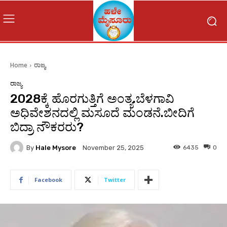
Home
ರಾಜ್ಯ
ರಾಜ್ಯ
2028ಕ್ಕೆ ಹೊರಗುತ್ತಿಗೆ ಅಂತ್ಯ.ಬೆಳಗಾವಿ
ಅಧಿವೇಶನದಲ್ಲಿ ಮಸೂದೆ ಮಂಡನೆ.ಬೀದಿಗೆ
ಬಿದ್ರಾ ನೌಕರರು?
By
Hale Mysore
6435
0
November 25, 2025
Facebook
Twitter