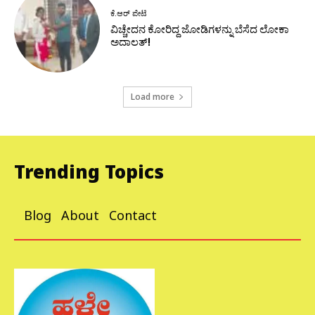
ಕೆ.ಆರ್ ಪೇಟೆ
ವಿಚ್ಚೇದನ ಕೋರಿದ್ದ ಜೋಡಿಗಳನ್ನು ಬೆಸೆದ ಲೋಕಾ
ಅದಾಲತ್!
Load more
Trending Topics
Blog
About
Contact