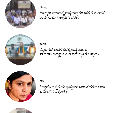
ಮಂಡ್ಯ
ಬ್ರಾಹ್ಮಣ ಸಭಾದಲ್ಲಿ ಅವ್ಯವಹಾರ:ಆಡಳಿತ ಮಂಡಳಿ
ರಾಜೀನಾಮೆಗೆ ಆಗ್ರಹಿಸಿ ಧರಣಿ
ಮಂಡ್ಯ
ಮೈಶುಗರ್ ಆಡಳಿತದಲ್ಲಿ ಅವ್ಯವಹಾರ
ಸಾಬೀತು:ಅಧ್ಯಕ್ಷ.ಎಂ.ಡಿ ಪದಚ್ಯುತಿಗೆ ಒತ್ತಾಯ
ರಾಜ್ಯ
ಕಿದ್ವಾಯಿ ಆಸ್ಪತ್ರೆಯ ಭ್ರಷ್ಡಚಾರ ಬಯಲಿಗೆಳೆದ ಆಶಾ
ಪರ್ವಿನ್ ಗೆ ಎತ್ತಂಗಡಿ !