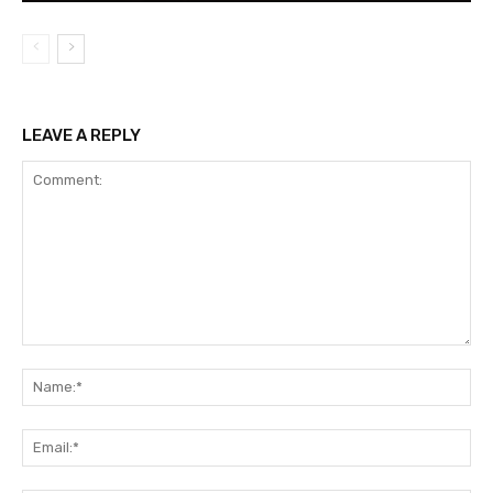
LEAVE A REPLY
Comment:
Na
Em