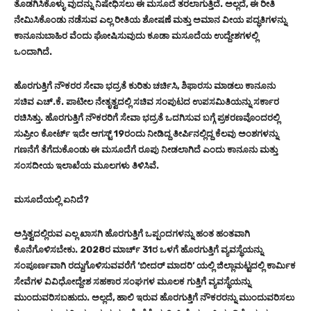
ತೊಡಗಿಸಿಕೊಳ್ಳು ವುದನ್ನು ನಿಷೇಧಿಸಲು ಈ ಮಸೂದೆ ತರಲಾಗುತ್ತಿದೆ. ಅಲ್ಲದೆ, ಈ ರೀತಿ
ನೇಮಿಸಿಕೊಂಡು ನಡೆಸುವ ಎಲ್ಲ ರೀತಿಯ ಶೋಷಣೆ ಮತ್ತು ಅಮಾನ ವೀಯ ಪದ್ಧತಿಗಳನ್ನು
ಕಾನೂನುಬಾಹಿರ ವೆಂದು ಘೋಷಿಸುವುದು ಕೂಡಾ ಮಸೂದೆಯ ಉದ್ದೇಶಗಳಲ್ಲಿ
ಒಂದಾಗಿದೆ.
ಹೊರಗುತ್ತಿಗೆ ನೌಕರರ ಸೇವಾ ಭದ್ರತೆ ಕುರಿತು ಚರ್ಚಿಸಿ, ಶಿಫಾರಸು ಮಾಡಲು ಕಾನೂನು
ಸಚಿವ ಎಚ್‌.ಕೆ. ಪಾಟೀಲ ನೇತೃತ್ವದಲ್ಲಿ ಸಚಿವ ಸಂಪುಟದ ಉಪಸಮಿತಿಯನ್ನು ಸರ್ಕಾರ
ರಚಿಸಿತ್ತು. ಹೊರಗುತ್ತಿಗೆ ನೌಕರರಿಗೆ ಸೇವಾ ಭದ್ರತೆ ಒದಗಿಸುವ ಬಗ್ಗೆ ಪ್ರಕರಣವೊಂದರಲ್ಲಿ
ಸುಪ್ರೀಂ ಕೋರ್ಟ್‌ ಇದೇ ಆಗಸ್ಟ್‌ 19ರಂದು ನೀಡಿದ್ದ ತೀರ್ಪಿನಲ್ಲಿದ್ದ ಕೆಲವು ಅಂಶಗಳನ್ನು
ಗಣನೆಗೆ ತೆಗೆದುಕೊಂಡು ಈ ಮಸೂದೆಗೆ ರೂಪು ನೀಡಲಾಗಿದೆ ಎಂದು ಕಾನೂನು ಮತ್ತು
ಸಂಸದೀಯ ಇಲಾಖೆಯ ಮೂಲಗಳು ತಿಳಿಸಿವೆ.
ಮಸೂದೆಯಲ್ಲಿ ಏನಿದೆ?
ಅಸ್ತಿತ್ವದಲ್ಲಿರುವ ಎಲ್ಲ ಖಾಸಗಿ ಹೊರಗುತ್ತಿಗೆ ಒಪ್ಪಂದಗಳನ್ನು ಹಂತ ಹಂತವಾಗಿ
ಕೊನೆಗೊಳಿಸಬೇಕು. 2028ರ ಮಾರ್ಚ್ 31ರ ಒಳಗೆ ಹೊರಗುತ್ತಿಗೆ ವ್ಯವಸ್ಥೆಯನ್ನು
ಸಂಪೂರ್ಣವಾಗಿ ರದ್ದುಗೊಳಿಸುವವರೆಗೆ ‘ಬೀದರ್ ಮಾದರಿ’ ಯಲ್ಲಿ ಜಿಲ್ಲಾಮಟ್ಟದಲ್ಲಿ ಕಾರ್ಮಿಕ
ಸೇವೆಗಳ ವಿವಿಧೋದ್ದೇಶ ಸಹಕಾರ ಸಂಘಗಳ ಮೂಲಕ ಗುತ್ತಿಗೆ ವ್ಯವಸ್ಥೆಯನ್ನು
ಮುಂದುವರಿಸಬಹುದು. ಅಲ್ಲದೆ, ಹಾಲಿ ಇರುವ ಹೊರಗುತ್ತಿಗೆ ನೌಕರರನ್ನು ಮುಂದುವರಿಸಲು