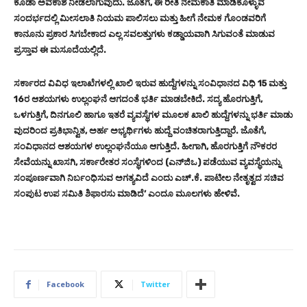
ಕೂಡಾ ಅವಕಾಶ ನೀಡಲಾಗುವುದು. ಜೊತೆಗೆ, ಈ ರೀತಿ ನೇಮಕಾತಿ ಮಾಡಿಕೊಳ್ಳುವ
ಸಂದರ್ಭದಲ್ಲಿ ಮೀಸಲಾತಿ ನಿಯಮ ಪಾಲಿಸಲು ಮತ್ತು ಹೀಗೆ ನೇಮಕ ಗೊಂಡವರಿಗೆ
ಕಾನೂನು ಪ್ರಕಾರ ಸಿಗಬೇಕಾದ ಎಲ್ಲ ಸವಲತ್ತುಗಳು ಕಡ್ಡಾಯವಾಗಿ ಸಿಗುವಂತೆ ಮಾಡುವ
ಪ್ರಸ್ತಾವ ಈ ಮಸೂದೆಯಲ್ಲಿದೆ.
ಸರ್ಕಾರದ ವಿವಿಧ ಇಲಾಖೆಗಳಲ್ಲಿ ಖಾಲಿ ಇರುವ ಹುದ್ದೆಗಳನ್ನು ಸಂವಿಧಾನದ ವಿಧಿ 15 ಮತ್ತು
16ರ ಆಶಯಗಳು ಉಲ್ಲಂಘನೆ ಆಗದಂತೆ ಭರ್ತಿ ಮಾಡಬೇಕಿದೆ. ಸದ್ಯ ಹೊರಗುತ್ತಿಗೆ,
ಒಳಗುತ್ತಿಗೆ, ದಿನಗೂಲಿ ಹಾಗೂ ಇತರೆ ವ್ಯವಸ್ಥೆಗಳ ಮೂಲಕ ಖಾಲಿ ಹುದ್ದೆಗಳನ್ನು ಭರ್ತಿ ಮಾಡು
ವುದರಿಂದ ಪ್ರತಿಭಾನ್ವಿತ, ಅರ್ಹ ಅಭ್ಯರ್ಥಿಗಳು ಹುದ್ದೆ ವಂಚಿತರಾಗುತ್ತಿದ್ದಾರೆ. ಜೊತೆಗೆ,
ಸಂವಿಧಾನದ ಆಶಯಗಳ ಉಲ್ಲಂಘನೆಯೂ ಆಗುತ್ತಿದೆ. ಹೀಗಾಗಿ, ಹೊರಗುತ್ತಿಗೆ ನೌಕರರ
ಸೇವೆಯನ್ನು ಖಾಸಗಿ, ಸರ್ಕಾರೇತರ ಸಂಸ್ಥೆಗಳಿಂದ (ಎನ್‌ಜಿಒ) ಪಡೆಯುವ ವ್ಯವಸ್ಥೆಯನ್ನು
ಸಂಪೂರ್ಣವಾಗಿ ನಿರ್ಬಂಧಿಸುವ ಅಗತ್ಯವಿದೆ ಎಂದು ಎಚ್‌.ಕೆ. ಪಾಟೀಲ ನೇತೃತ್ವದ ಸಚಿವ
ಸಂಪುಟ ಉಪ ಸಮಿತಿ ಶಿಫಾರಸು ಮಾಡಿದೆ’ ಎಂದೂ ಮೂಲಗಳು ಹೇಳಿವೆ.
Facebook
Twitter