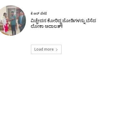
ಕೆ.ಆರ್ ಪೇಟೆ
ವಿಚ್ಚೇದನ ಕೋರಿದ್ದ ಜೋಡಿಗಳನ್ನು ಬೆಸೆದ
ಲೋಕಾ ಅದಾಲತ್!
Load more