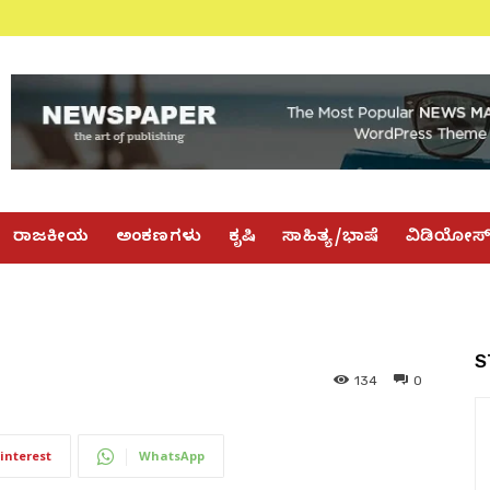
ರಾಜಕೀಯ
ಅಂಕಣಗಳು
ಕೃಷಿ
ಸಾಹಿತ್ಯ/ಭಾಷೆ
ವಿಡಿಯೋಸ
S
134
0
interest
WhatsApp