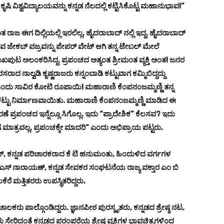
 ವಿಶ್ವವಿದ್ಯಾಲಯವನ್ನು ಕನ್ನಡ ನೆಲದಲ್ಲಿ ಕಟ್ಟಿಸಿಕೊಟ್ಟ ಮಹಾನುಭಾವ!”
ರಾಜ ಈಗ ದಿಲ್ಲಿಯಲ್ಲಿ ಇರಲಿಲ್ಲ, ಹೈದರಾಬಾದ್ ನಲ್ಲಿ ಇದ್ದ. ಹೈದರಾಬಾದ್
 ಜೇಕಬ್ ವಜ್ರವನ್ನು ಪೇಪರ್ ವೇಟ್ ಆಗಿ ತನ್ನ ಟೇಬಲ್ ಮೇಲೆ
ುಟ ಅಲಂಕರಿಸಿದ್ದ. ಪ್ರಪಂಚದ ಅತ್ಯಂತ ಶ್ರೀಮಂತ ವ್ಯಕ್ತಿ ಅಂತ! ಜನರ
ಾದ ನಾಲ್ವಡಿ ಕೃಷ್ಣರಾಜರು ಕನ್ನಂಬಾಡಿ ಕಟ್ಟುವಾಗ ಕಮ್ಮಿಬಿದ್ದದ್ದು
ಒಂದು ಸಾವಿರ ಕೋಟಿ ರೂಪಾಯಿ! ಮಹಾರಾಣಿ ಕೆಂಪನಂಜಮ್ಮಣ್ಣಿ ತನ್ನ
ಟ್ಟು ನಿರ್ಮಾಣವಾಯಿತು. ಮಹಾರಾಣಿ ಕೆಂಪನಂಜಮ್ಮಣ್ಣಿ ಮಾಡಿದ ಈ
 ಪ್ರಪಂಚದ ಇನ್ನೆಲ್ಲೂ ಸಿಗೊಲ್ಲ. ಇದು “ಪ್ರಾದೇಶಿಕ” ಕೆಲಸವ? ಇದು
ತ್ರವಲ್ಲ, ಪ್ರಪಂಚಕ್ಕೇ ಮಾದರಿ” ಎಂದು ಅಭಿಪ್ರಾಯ ಪಟ್ಟರು.
ಮ್, ಕನ್ನಡ ಪರಿಚಾರಕರಾದ ಕೆ ಟಿ ಹನುಮಂತು, ಹಿಂದುಳಿದ ವರ್ಗಗಳ
ಎಸ್ ನಾರಾಯಣ್, ಕನ್ನಡ ಸೇವಕರ ಸಂಘಟನೆಯ ರಾಜ್ಯ ವಕ್ತಾರ ಎಂ ಬಿ
ೆ ಮತ್ತಿತರರು ಉಪಸ್ಥಿತರಿದ್ದರು.
ಲಕರು ಪಾಲ್ಗೊಂಡಿದ್ದರು. ಜ್ಞಾನಪೀಠ ಪುರಸ್ಕೃತರು, ಕನ್ನಡದ ಶ್ರೇಷ್ಠ ನಟ,
 ಸೇರಿದಂತೆ ಕನ್ನಡದ ಪರಂಪರೆಯ ಶ್ರೇಷ್ಠ ವ್ಯಕ್ತಿಗಳ ಭಾವಚಿತ್ರಗಳಿಂದ