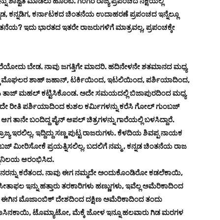
 ಶಾಶ್ವತ ಮಾಡಲು ಹೊರಟ. ಗಂಗರ ರಾಜ್ಯ ಪ್ರಪಂಚದ ನಕ್ಷೆಯಲ್ಲಿ
ನಡ, ಕನ್ನಡಿಗ, ಕರ್ನಾಟಕದ ಚಿಂತನೆಯ ಉದಾಹರಣೆ ಪ್ರಪಂಚದ ಇನ್ನೆಲ್ಲೂ
ಂತನೆಯ? ಇದು ಭಾರತದ ಇತರೇ ರಾಜರುಗಳಿಗೆ ಮಾತ್ರವಲ್ಲ, ಪ್ರಪಂಚಕ್ಕೇ
ಂತ ಕರೆಯೋದು ಬೇಡ. ನಾವು ಜಗತ್ತಿಗೇ ಮಾದರಿ. ಹದಿನೇಳನೇ ಶತಮಾನದ ಮಧ್ಯ
ಾಗಿದ್ದ ಮೊಘಲರ ಶಾಹ್ ಜಹಾನ್, ಟರ್ಕಿಯಿಂದ, ಇಟಲಿಯಿಂದ, ಪರ್ಶಿಯಾದಿಂದ,
ಸಿ ತಾಜ್ ಮಹಲ್ ಕಟ್ಟಿಸಿಕೊಂಡ. ಅದೇ ಸಮಯದಲ್ಲಿ ಬಿಜಾಪುರದಿಂದ ಮಧ್ಯ
ನ ಇದೇ ರೀತಿ ಪರ್ಶಿಯಾದಿಂದ ಕುಶಲ ಕರ್ಮಿಗಳನ್ನು ಕರೆಸಿ ಗೋಲ್ ಗುಂಬಜ್
 ತಾನೇ ಬಂದಿದ್ದ ಪೈನ್ ಆಪಲ್ ಚಿತ್ರಗಳನ್ನು ಗಾರೆಯಲ್ಲಿ ಬಳಸಿದ್ದಾರೆ.
ಾಜ್ಯ ಇರಲಿಲ್ಲ. ಇದ್ದಿದ್ದು ಸಣ್ಣ ಪುಟ್ಟ ರಾಜರುಗಳು. ಕೆಳದಿಯ ಶಿವಪ್ಪ ನಾಯಕ
್ ಮೀರಿಸೋಕೆ ಪ್ರಯತ್ನಿಸಲಿಲ್ಲ. ಬದಲಿಗೆ ನಮ್ಮ , ಕನ್ನಡ ಚಿಂತನೆಯ ರಾಜ
ಿದ್ಯಾನಿಲಯ ಆರಂಭಿಸಿದ.
ನರನ್ನು ಕರೆತಂದ. ನಾವು ಈಗ ನಮ್ಮದೇ ಅಂದುಕೊಂಡಿರೋ ಕಡಲೆಕಾಯಿ,
ತಾಫಲ ಇನ್ನು ಹತ್ತಾರು ತರಕಾರಿಗಳು ಹಣ್ಣುಗಳು, ಇವೆಲ್ಲ ಅಮೆರಿಕಾದಿಂದ
ಾದ ಈಗಿನ ಮೊಜಾಂಬಿಕ್ ದೇಶದಿಂದ ದಕ್ಷಿಣ ಅಮೆರಿಕಾದಿಂದ ತಂದು
ಮೆಣಸಿನಕಾಯಿ, ಟೊಮ್ಯಾಟೋ, ಮೆಕ್ಕೆ ಜೋಳ ಇನ್ನೂ ಹಲವಾರು ಗಿಡ ಮರಗಳ