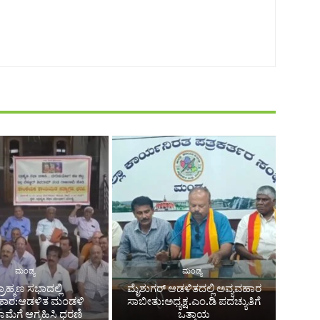
ಮಂಡ್ಯ
ಮಂಡ್ಯ
್ರಾಹ್ಮಣ ಸಭಾದಲ್ಲಿ
ಮೈಶುಗರ್ ಆಡಳಿತದಲ್ಲಿ ಅವ್ಯವಹಾರ
ಹಾರ:ಆಡಳಿತ ಮಂಡಳಿ
ಸಾಬೀತು:ಅಧ್ಯಕ್ಷ.ಎಂ.ಡಿ ಪದಚ್ಯುತಿಗೆ
ಮೆಗೆ ಆಗ್ರಹಿಸಿ ಧರಣಿ
ಒತ್ತಾಯ