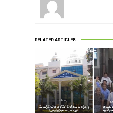
RELATED ARTICLES
ಮಂಡ್ಯ
ಬ
ಮಿಮ್ಸ್ ನಿರ್ದೇಶಕರಿಗೆ ನೀಡಿರುವ ಪ್ರಶಸ್ತಿ
ಅವ್ಯವ
ಹಿಂಪಡೆಯಲು ಆಗ್ರಹ
ರಾಜೀನಾ