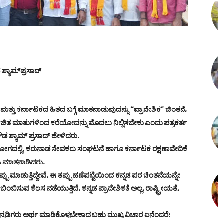
 ಶ್ಯಾಮ್‌ಪ್ರಸಾದ್
ಮತ್ತು ಕರ್ನಾಟಕದ ಹಿತದ ಬಗ್ಗೆ ಮಾತನಾಡುವುದನ್ನು “ಪ್ರಾದೇಶಿಕ” ಚಿಂತನೆ,
ಸಂಕುಚಿತ ಮಾತುಗಳಿಂದ ಕರೆಯೋದನ್ನು ಮೊದಲು ನಿಲ್ಲಿಸಬೇಕು ಎಂದು ಪತ್ರಕರ್ತ
 ಶ್ಯಾಮ್‌ ಪ್ರಸಾದ್‌ ಹೇಳಿದರು.
ಸಹಯೋಗದಲ್ಲಿ, ಕರುನಾಡ ಸೇವಕರು ಸಂಘಟನೆ ಹಾಗೂ ಕರ್ನಾಟಕ ರಕ್ಷಣಾವೇದಿಕೆ
ಡಿ ಮಾತನಾಡಿದರು.
ತಪ್ಪು ಮಾಡುತ್ತಿದ್ದೇವೆ. ಈ ತಪ್ಪು ಹಣೆಪಟ್ಟಿಯಿಂದ ಕನ್ನಡ ಪರ ಚಿಂತನೆಯನ್ನೇ
ುವ ಕೆಲಸ ನಡೆಯುತ್ತಿದೆ. ಕನ್ನಡ ಪ್ರಾದೇಶಿಕತೆ ಅಲ್ಲ, ರಾಷ್ಟ್ರೀಯತೆ,
 ಕನ್ನಡಿಗರು ಅರ್ಥ ಮಾಡಿಕೊಳ್ಳಬೇಕಾದ ಬಹು ಮುಖ್ಯ ವಿಚಾರ ಏನೆಂದರೆ: