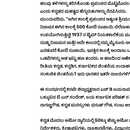
ಹಲವು ತಳಿಗಳನ್ನು ತರಿಸಿಕೊಂಡು ಪ್ರಪಂಚದ ಮೊಟ್ಟಮೊದಲ ಕೃಷಿ
ಎಂದು ಕನ್ನಡದ ಮಹತ್ವದ ಹೆಗ್ಗುರುತುಗಳನ್ನು ನೆನಪಿಸಿದರು.
ಮುಂದುವರಿದು, “ಆಗಿನ ಕಾಲಕ್ಕೆ ಪ್ರಪಂಚದ ಅತ್ಯಂತ ಶ್ರೀಮಂತ 
ನಿಜಾಮ! ಈಗಿನ ಕಾಲಕ್ಕೆ 500 ಕೋಟಿ ರೂಪಾಯಿ ಬೆಲೆಬಾಳುವ
ಉಪಯೋಗಿಸುತ್ತಿದ್ದ! 1937 ರ ಟೈಮ್ ನಿಯತಕಾಲಿಕೆಯ ಮುಖಪ
ದುಡ್ಡು ನಿಜಾಮನ ಜಾತ್ರೆ! ಅದೇ ಕಾಲದಲ್ಲಿ ನಮ್ಮ ಮೈಸೂರು ಅರಸರ
ಎರಡುವರೆ ಕೋಟಿ ರೂಪಾಯಿ. ಇವತ್ತಿನ ಕಾಲಕ್ಕೆ ಅಂದಾಜು 
ಒಡವೆಗಳನ್ನು ಅಡ ಇಟ್ಟು ಹಣ ತಂದರು. ಆ ಹಣದಿಂದ ಅಣೆಕ
ರೀತಿಯ ಕನ್ನಡ, ಕನ್ನಡಿಗ, ಕರ್ನಾಟಕದ ಚಿಂತನೆಯ ಉದಾಹರಣೆ
ಸಂಕುಚಿತ ಚಿಂತನೆಯ? ಇದು ಭಾರತದ ಇತರೇ ರಾಜರುಗಳಿಗೆ ಮಾ
ಈ ಸಂದರ್ಭದಲ್ಲಿ ಕರವೇ ಜಿಲ್ಲಾಧ್ಯಕ್ಷರಾದ ಎಚ್ ಡಿ ಜಯರಾ
ಒಕ್ಕೂಟದ ಟಿ ಎಲ್ ಸಂದೇಶ್, ಜಯ ಕರ್ನಾಟಕ ಪರಿಷತ್‌ ನ 
ನಾಗಣ್ಣಗೌಡ, ಕನ್ನಡ ಮನಸ್ಸುಗಳು ಧನುಷ್ ಗೌಡ, ಸಂಜು ಆಲಕೆರ
ಕನ್ನಡ ಮೊದಲು ಆಟೋ ರ್‍ಯಾಲಿಯಲ್ಲಿ 50ಕ್ಕೂ ಹೆಚ್ಚು ಆಟೋ ಚಾ
ನಿರ್ದೇಶಕರು, ಕ್ರೀಡಾಪಟಗಳು, ರಾಜಕಾರಣಿಗಳು, ವಿದ್ವಾಂಸರು