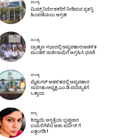
ಮಂಡ್ಯ
ಮಿಮ್ಸ್ ನಿರ್ದೇಶಕರಿಗೆ ನೀಡಿರುವ ಪ್ರಶಸ್ತಿ
ಹಿಂಪಡೆಯಲು ಆಗ್ರಹ
ಮಂಡ್ಯ
ಬ್ರಾಹ್ಮಣ ಸಭಾದಲ್ಲಿ ಅವ್ಯವಹಾರ:ಆಡಳಿತ
ಮಂಡಳಿ ರಾಜೀನಾಮೆಗೆ ಆಗ್ರಹಿಸಿ ಧರಣಿ
ಮಂಡ್ಯ
ಮೈಶುಗರ್ ಆಡಳಿತದಲ್ಲಿ ಅವ್ಯವಹಾರ
ಸಾಬೀತು:ಅಧ್ಯಕ್ಷ.ಎಂ.ಡಿ ಪದಚ್ಯುತಿಗೆ
ಒತ್ತಾಯ
ರಾಜ್ಯ
ಕಿದ್ವಾಯಿ ಆಸ್ಪತ್ರೆಯ ಭ್ರಷ್ಡಚಾರ
ಬಯಲಿಗೆಳೆದ ಆಶಾ ಪರ್ವಿನ್ ಗೆ
ಎತ್ತಂಗಡಿ !