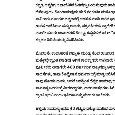
ಕನ್ನಡ, ಕನ್ನಡಿಗ, ಕರ್ನಾಟಕದ ಹಿತವನ್ನು ಬಯಸುವುದು ಸಾವ
ಬೆಳೆಸುವುದು, ಕೊಂಡಾಡುವುದು ಹೇಗೆ ಸಂಕುಚಿತ ಮನೋಭಾವ ಆ
ಸಾವಿರಾರು ವರ್ಷಗಳು ಕನ್ನಡದಲ್ಲಿ ಆಡಳಿತ ಮಾಡಿ ಈಗಿನ ಭಾ
ಶಾಸನ ಹಾಕಿಸಿರುವ ನಮ್ಮ ರಾಜರು, ಚಕ್ರವರ್ತಿಗಳು ಪ್ರಾದೇ
ಮೂರೇ ಮೂರು ಉದಾಹರಣೆ ಕೊಟ್ಟು, ಕನ್ನಡದ ಜೊತೆ ಈ “ಪ್ರ
ಕನ್ನಡದ ಹಿರಿಮೆಯನ್ನು ವಿವರಿಸಿದರು.
ಮೊದಲನೇ ಉದಾಹರಣೆ ನಮ್ಮ ಈ ಮಂಡ್ಯ ನೆಲದ ರಾಜನಾದ ಗಂಗ
ಮಣ್ಣಿನಲ್ಲಿ ಕ್ರಾಂತಿ ಮಾಡಿದ! ಆಗಿನ ಕಾಲಕ್ಕಾಗಲೇ ಸಾವಿರ
ಪೂರ್ವಿಕರು ಅದಾಗಲೇ 400 ವರ್ಷ ಗಂಗ ರಾಜ್ಯವನ್ನು ಆಳಿದ್ದ
ಸಾಧನೆಗಳು, ತಾವು ಕೊಟ್ಟ ದಾನ ಧರ್ಮದ ಬಗ್ಗೆ ಮಾತ್ರ ಬರೆಸಿಕೊಳ
ನಾವು ನೋಡಬಹುದು. ಆದರೆ ಅದಕ್ಕಿಂತ ಹೆಚ್ಚಿನ ಸಾಮಾನ್ಯ ಜನರ 
ಸಾಮಾನ್ಯ ಜನರ ಬಗ್ಗೆ ವೀರಗಲ್ಲುಗಳು, ಅದರ ಶಾಸನಗಳು ಸಿ
ಕ್ರಾಂತಿ ಇದು’ ಎಂದು ಇತಿಹಾಸವನ್ನು ಮೆಲುಕು ಹಾಕಿದರು.
ಹಳ್ಳಿಯ ಸಾಮಾನ್ಯ ಜನರು ಕೆರೆ ಕಟ್ಟುವುದಕ್ಕೋ ಮಾಡಿದ ದಾನಗಳ