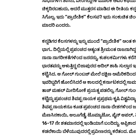
ಸಾಧನೆಗಳಿಗೆ ಶಾಸನ, ವೀರಗಲ್ಲುಗಳ ಮೂಲಕ ಅವರ ಕಥೆಯನ್ನು
ಚಿಕ್ಕದಿರಬಹುದು, ಆದರೆ ಮುತ್ತರಸ ಮಾಡಿದ ಈ ರೀತಿಯ ಕನ್
ಸಿಗೊಲ್ಲ. ಇದು “ಪ್ರಾದೇಶಿಕ” ಕೆಲಸವ? ಇದು ಸಂಕುಚಿತ ಚಿ
ಮಾದರಿ ಎಂದರು.
ಕನ್ನಡಿಗರ ಕೆಲಸಗಳನ್ನು ಇನ್ನು ಮುಂದೆ “ಪ್ರಾದೇಶಿಕ” ಅ
ಭಾಗ.. ದಿಲ್ಲಿಯಲ್ಲಿ ಪ್ರಪಂಚದ ಅತ್ಯಂತ ಶ್ರೀಮಂತ ರಾಜನ
ನಾನಾ ನಾಗರೀಕತೆಗಳಿಂದ ಜನರನ್ನು, ಕುಶಲಕರ್ಮಿಗಳು ಕರೆ
ಭಾರತವನ್ನು ಆಳುತ್ತಿದ್ದ ಬಿಜಾಪುರದ ಆದಿಲ್ ಶಾಹಿ ಸುಲ್ತಾ
ಕಟ್ಟಿಸಿದ. ಆ ಗೋಲ್ ಗುಂಬಜ್ ಮೇಲೆ ದಕ್ಷಿಣ ಅಮೆರಿಕದಿಂದ ಆಗ
ಇವರಿಬ್ಬರಿಗೆ ಹೋಲಿಸಿದರೆ ಆ ಕಾಲದಲ್ಲಿ ಕರ್ನಾಟಕದಲ್ಲಿ ಸಾಮ್ರ
ತಾಜ್ ಮಹಲ್ ಮೀರಿಸೋಕೆ ಪ್ರಯತ್ನ ಪಡಲಿಲ್ಲ, ಗೋಲ್ ಗುಂಬಜ
ಕಟ್ಟಿದ್ದು ಪ್ರಪಂಚದ ಶಿವಪ್ಪ ನಾಯಕ ಪ್ರಪ್ರಥಮ ಕೃಷಿ ವಿಶ್ವವ
ಶಿವಪ್ಪ ನಾಯಕನೂ ಕೂಡ ಪ್ರಪಂಚದ ನಾನಾ ದೇಶಗಳಿಂದ ಜ
ಮೆಣಸಿನಕಾಯಿ, ಆಲೂಗೆಡ್ಡೆ, ಟೊಮ್ಯಾಟೋ, ಪೈನ್ ಆಪಲ್, ಸೀ
16-17 ನೇ ಶತಮಾನದಲ್ಲಿ ಇಂಡಿಯಾಗೆ ಬಂದಿದ್ದು. ಆಫ್ರಿಕ
ಕಡಲೆಕಾಯಿ ಬೆಳೆಯುವುದರಲ್ಲಿ ಪ್ರವೀಣರನ್ನು ಕರೆತಂದ. 