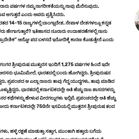
ಿರಾರು ವರ್ಷಗಳ ನಮ್ಮ ನಾಗರೀಕತೆಯನ್ನು ನಾವು ಮೆರೆಸುವುದು,
ಗುತ್ತದೆ ಎಂದು ಅವರು ಪ್ರಶ್ನಿಸಿದರು.
ರತದ 14-15 ರಾಜ್ಯಗಳಲ್ಲಿ ಬಾಂಗ್ಲಾದೇಶ, ನೇಪಾಳ ದೇಶಗಳಲ್ಲೂ ಕನ್ನಡ
ಶಿಕರು ಹೇಗಾಗುತ್ತಾರೆ? ಇತಿಹಾಸದ ನೂರಾರು ಉದಾಹರಣೆಗಳಲ್ಲಿ ನಾನು
ಾದೇಶಿಕ” ಅನ್ನೋ ಪದ ಬಳಸದೆ ಇರೋದಿಕ್ಕೆ ಕಾರಣ ಕೊಡುತ್ತೇನೆ ಎಂದು
ರ ಶ್ರೀಪುರುಷ ಮುತ್ತುರಸ ಇಂದಿಗೆ 1,275 ವರ್ಷಗಳ ಹಿಂದೆ ಇದೇ
ಾರು ಅರಸರು ಭೂಮಿಮೇಲೆ, ಭಾರತದಲ್ಲಿ ಬಂದು ಹೋಗಿದ್ದರು. ಶ್ರೀಪುರುಷನ
ರು. ಪ್ರಪಂಚದ ಆ ಎಲ್ಲಾ ರಾಜರು ತಾವು ಗೆದ್ದ ಯುದ್ಧಗಳು, ತಾವು ಮಾಡಿದ
್ಳುತ್ತಿದ್ದರು. ಭಾರತದಲ್ಲಿ ಕರ್ನಾಟಕದಲ್ಲೇ ಅತಿ ಹೆಚ್ಚು ರಾಜ ಶಾಸನಗಳನ್ನು
ಕಥೆಗಳನ್ನು ಹೇಳುವ ವೀರಗಲ್ಲುಗಳು ಇಲ್ಲಿವೆ. ಪ್ರಪಂಚದಲ್ಲೇ ಅತಿ ಹೆಚ್ಚು
ಗೋದು ಕರ್ನಾಟಕದಲ್ಲೇ 750ನೇ ಇಸವಿಯಲ್ಲಿ ಮುತ್ತರಸ ಶ್ರೀಪುರುಷ ತಂದ
ು, ಹಳ್ಳಿ ರಕ್ಷಣೆ ಮಾಡುತ್ತಾ ಸತ್ತಾಗ, ಮುಂತಾಗಿ ಹತ್ತಾರು ಬಗೆಯ