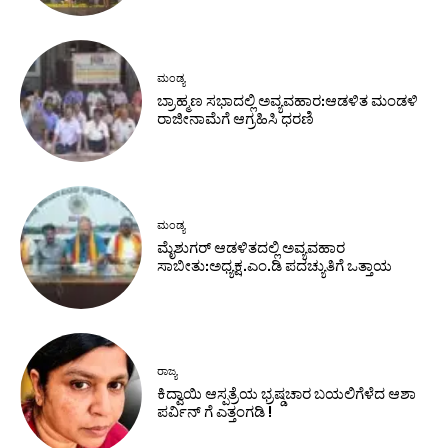
ಮಂಡ್ಯ
ಬ್ರಾಹ್ಮಣ ಸಭಾದಲ್ಲಿ ಅವ್ಯವಹಾರ:ಆಡಳಿತ ಮಂಡಳಿ
ರಾಜೀನಾಮೆಗೆ ಆಗ್ರಹಿಸಿ ಧರಣಿ
ಮಂಡ್ಯ
ಮೈಶುಗರ್ ಆಡಳಿತದಲ್ಲಿ ಅವ್ಯವಹಾರ
ಸಾಬೀತು:ಅಧ್ಯಕ್ಷ.ಎಂ.ಡಿ ಪದಚ್ಯುತಿಗೆ ಒತ್ತಾಯ
ರಾಜ್ಯ
ಕಿದ್ವಾಯಿ ಆಸ್ಪತ್ರೆಯ ಭ್ರಷ್ಡಚಾರ ಬಯಲಿಗೆಳೆದ ಆಶಾ
ಪರ್ವಿನ್ ಗೆ ಎತ್ತಂಗಡಿ !