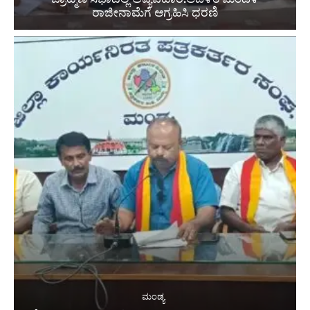
ರಾಜೀನಾಮೆಗೆ ಆಗ್ರಹಿಸಿ ಧರಣಿ
ಮಂಡ್ಯ