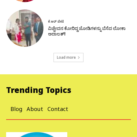
ಕೆ.ಆರ್ ಪೇಟೆ
ವಿಚ್ಚೇದನ ಕೋರಿದ್ದ ಜೋಡಿಗಳನ್ನು ಬೆಸೆದ ಲೋಕಾ
ಅದಾಲತ್!
Load more
Trending Topics
Blog
About
Contact