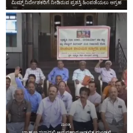
ಮಿಮ್ಸ್ ನಿರ್ದೇಶಕರಿಗೆ ನೀಡಿರುವ ಪ್ರಶಸ್ತಿ ಹಿಂಪಡೆಯಲು ಆಗ್ರಹ
ಮಂಡ್ಯ
ಬ್ರಾಹ್ಮಣ ಸಭಾದಲ್ಲಿ ಅವ್ಯವಹಾರ:ಆಡಳಿತ ಮಂಡಳಿ