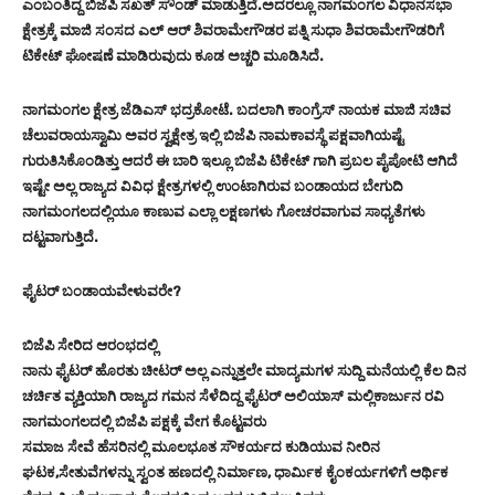
ಎಂಬಂತಿದ್ದ ಬಿಜೆಪಿ ಸಖತ್ ಸೌಂಡ್ ಮಾಡುತ್ತಿದೆ.ಅದರಲ್ಲೂ ನಾಗಮಂಗಲ ವಿಧಾನಸಭಾ
ಕ್ಷೇತ್ರಕ್ಕೆ ಮಾಜಿ ಸಂಸದ ಎಲ್ ಆರ್ ಶಿವರಾಮೇಗೌಡರ ಪತ್ನಿ ಸುಧಾ ಶಿವರಾಮೇಗೌಡರಿಗೆ
ಟಿಕೇಟ್ ಘೋಷಣೆ ಮಾಡಿರುವುದು ಕೂಡ ಅಚ್ಚರಿ ಮೂಡಿಸಿದೆ.
ನಾಗಮಂಗಲ ಕ್ಷೇತ್ರ ಜೆಡಿಎಸ್ ಭದ್ರಕೋಟೆ. ಬದಲಾಗಿ ಕಾಂಗ್ರೆಸ್ ನಾಯಕ ಮಾಜಿ ಸಚಿವ
ಚೆಲುವರಾಯಸ್ವಾಮಿ ಅವರ ಸ್ವಕ್ಷೇತ್ರ ಇಲ್ಲಿ ಬಿಜೆಪಿ ನಾಮಕಾವಸ್ಥೆ ಪಕ್ಷವಾಗಿಯಷ್ಟೆ
ಗುರುತಿಸಿಕೊಂಡಿತ್ತು ಆದರೆ ಈ ಬಾರಿ ಇಲ್ಲೂ ಬಿಜೆಪಿ ಟಿಕೇಟ್ ಗಾಗಿ ಪ್ರಬಲ ಪೈಪೋಟಿ ಆಗಿದೆ
ಇಷ್ಟೇ ಅಲ್ಲ ರಾಜ್ಯದ ವಿವಿಧ ಕ್ಷೇತ್ರಗಳಲ್ಲಿ ಉಂಟಾಗಿರುವ ಬಂಡಾಯದ ಬೇಗುದಿ
ನಾಗಮಂಗಲದಲ್ಲಿಯೂ ಕಾಣುವ ಎಲ್ಲಾ ಲಕ್ಷಣಗಳು ಗೋಚರವಾಗುವ ಸಾಧ್ಯತೆಗಳು
ದಟ್ಟವಾಗುತ್ತಿದೆ.
ಫೈಟರ್ ಬಂಡಾಯವೇಳುವರೇ?
ಬಿಜೆಪಿ ಸೇರಿದ ಆರಂಭದಲ್ಲಿ
ನಾನು ಫೈಟರ್ ಹೊರತು ಚೀಟರ್ ಅಲ್ಲ ಎನ್ನುತ್ತಲೇ ಮಾದ್ಯಮಗಳ ಸುದ್ದಿ ಮನೆಯಲ್ಲಿ ಕೆಲ ದಿನ
ಚರ್ಚಿತ ವ್ಯಕ್ತಿಯಾಗಿ ರಾಜ್ಯದ ಗಮನ ಸೆಳೆದಿದ್ದ ಫೈಟರ್ ಅಲಿಯಾಸ್ ಮಲ್ಲಿಕಾರ್ಜುನ ರವಿ
ನಾಗಮಂಗಲದಲ್ಲಿ ಬಿಜೆಪಿ ಪಕ್ಷಕ್ಕೆ ವೇಗ ಕೊಟ್ಟವರು
ಸಮಾಜ ಸೇವೆ ಹೆಸರಿನಲ್ಲಿ ಮೂಲಭೂತ ಸೌಕರ್ಯದ ಕುಡಿಯುವ ನೀರಿನ
ಘಟಕ,ಸೇತುವೆಗಳನ್ನು ಸ್ವಂತ ಹಣದಲ್ಲಿ ನಿರ್ಮಾಣ, ಧಾರ್ಮಿಕ ಕೈಂಕರ್ಯಗಳಿಗೆ ಆರ್ಥಿಕ