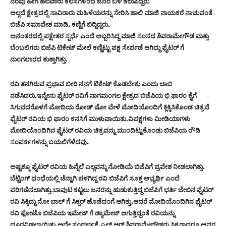
ನೆರವು ಹೀಗೆ ಹಲವಾರು ಕೆಲಸಗಳಿಂದ ಜನರ ಬಳಿ ತಲುಪಿದ್ದರು
ಅಲ್ಲದೆ ಕ್ಷೇತ್ರದಲ್ಲಿ ಸಾವಿರಾರು ಮಹಿಳೆಯರನ್ನು ಸೇರಿಸಿ ಹಾಲಿ ಮಾಜಿ ನಾಯಕರೆ ನಾಚುವಂತೆ
ಬಿಜೆಪಿ ಸಮಾವೇಶ ಮಾಡಿ. ಕಣ್ಣಿಗೆ ಬಿದ್ದಿದ್ದರು.
ಅನಂತರದಲ್ಲಿ ಪಕ್ಷೇತರ ಸ್ಪರ್ಧೆ ಎಂದೆ ಅಬ್ಬರಿಸಿದ್ದ ಮಾಜಿ ಸಂಸದ ಶಿವರಾಮೇಗೌಡ ಮತ್ತು
ಬೆಂಬಲಿಗರು ಬಿಜೆಪಿ ಟಿಕೇಟ್ ಮೇಲೆ ಕಣ್ಣಿಟ್ಟು ಪಕ್ಷ ಸೇರ್ಪಡೆ ಆಗಿದ್ದು ಫೈಟರ್ ಗೆ
ನುಂಗಲಾರದ ತುತ್ತಾಗಿತ್ತು.
ರವಿ ತನಗಿರುವ ಪ್ರಭಾವ ಬೀರಿ ನನಗೆ ಟಿಕೇಟ್ ಕೊಡಬೇಕು ಎಂದು ಲಾಬಿ
ನಡೆಸಿದರು.ಇನ್ನೇನು ಫೈಟರ್ ರವಿಗೆ ನಾಗಮಂಗಲ ಕ್ಷೇತ್ರದ ಬಿಜೆಪಿಯ ಭಿ ಫಾರಂ ಕೈಗೆ
ಸಿಗುವದರೊಳಗೆ ಮೋದಿಯ ರೋಡ್ ಷೋ ವೇಳೆ ಮೋದಿಯೊಂದಿಗೆ ಕ್ಲಿಕ್ಕಿಸಿಕೊಂಡ ಚಿತ್ರವೆ
ಫೈಟರ್ ರವಿಯ ಭಿ ಫಾರಂ ಕನಸಿಗೆ ಮುಳುವಾಯಿತು.ವಿಪಕ್ಷಗಳು ಮೀಡಿಯಾಗಳು
ಮೋದಿಯೊಂದಿಗಿನ ಫೈಟರ್ ರವಿಯ ಚಿತ್ರವನ್ನು ಮುಂದಿಟ್ಟುಕೊಂಡು ಬಿಜೆಪಿಯ ರೌಡಿ
ಸಂಪರ್ಕಗಳನ್ನು ಬಯಲಿಗೆಳೆದವು.
ಅಷ್ಟಕ್ಕೂ ಫೈಟರ್ ರವಿಯ ಹಿನ್ನೆಲೆ ಎಲ್ಲವನ್ಮು ನೋಡಿಯೆ ಬಿಜೆಪಿಗೆ ಪ್ರವೇಶ ನೀಡಲಾಗಿತ್ತು.
ಬೆಟ್ಟಿಂಗ್ ಧಂಧೆಯಲ್ಲಿ ಚೆನ್ನಾಗಿ ಪಳಗಿದ್ದ ರವಿ ಬಿಜೆಪಿಗೆ ಸೂಕ್ತ ಅಭ್ಯರ್ಥಿ ಎಂದೆ
ಪರಿಗಣಿಸಲಾಗಿತ್ತು.ಬಾವುಟ ಕಟ್ಟಲು ಜನರನ್ನು ಹುಡುಕುತ್ತಿದ್ದ ಬಿಜೆಪಿಗೆ ಭರ್ತಿ ಜೇಬಿನ ಫೈಟರ್
ರವಿ ಸಿಕ್ಕಿದ್ದು ನೋ ಬಾಲ್ ಗೆ ಸಿಕ್ಸರ್ ಹೊಡೆದಂಗೆ ಆಗಿತ್ತು.ಆದರೆ ಮೋದಿಯೊಂದಿಗಿ‌ನ ಫೈಟರ್
ರವಿ ಫೋಟೊ ಬಿಜೆಪಿಯ ಇಮೇಜ್ ಗೆ ಡ್ಯಾಮೇಜ್ ಆಗುತ್ತಿದ್ದಂತೆ ರವಿಯನ್ನು
ದೂರವಿಡಲಾಯಿತು.ಅದೇ ಸಂಧರ್ಭಕ್ಕೆ ಎಲ್ ಆರ್ ಶಿವರಾಮೇಗೌಡರು ಸಿಕ್ಕರಾದರೂ ಅವರ