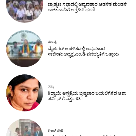
ಬ್ರಾಹ್ಮಣ ಸಭಾದಲ್ಲಿ ಅವ್ಯವಹಾರ:ಆಡಳಿತ ಮಂಡಳಿ
ರಾಜೀನಾಮೆಗೆ ಆಗ್ರಹಿಸಿ ಧರಣಿ
ಮಂಡ್ಯ
ಮೈಶುಗರ್ ಆಡಳಿತದಲ್ಲಿ ಅವ್ಯವಹಾರ
ಸಾಬೀತು:ಅಧ್ಯಕ್ಷ.ಎಂ.ಡಿ ಪದಚ್ಯುತಿಗೆ ಒತ್ತಾಯ
ರಾಜ್ಯ
ಕಿದ್ವಾಯಿ ಆಸ್ಪತ್ರೆಯ ಭ್ರಷ್ಡಚಾರ ಬಯಲಿಗೆಳೆದ ಆಶಾ
ಪರ್ವಿನ್ ಗೆ ಎತ್ತಂಗಡಿ !
ಕೆ.ಆರ್ ಪೇಟೆ