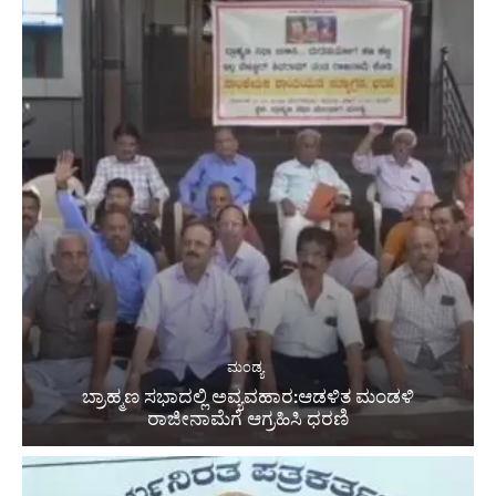
ಮಂಡ್ಯ
ಬ್ರಾಹ್ಮಣ ಸಭಾದಲ್ಲಿ ಅವ್ಯವಹಾರ:ಆಡಳಿತ ಮಂಡಳಿ
ರಾಜೀನಾಮೆಗೆ ಆಗ್ರಹಿಸಿ ಧರಣಿ