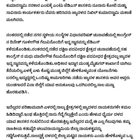
ಕುಮಾರಸ್ವಾಮಿ ಸರಕಾರ ಎಂಟಕ್ಕೆ ಎಂಟು ಜೆಡಿಎಸ್ ಶಾಸಕರು ನೂರಾರು ಕೋಟಿ ದುಡ್ಡು
ಸಾವಿರಾರು ಕಾರ್ಯಕರ್ತರು ಬೆವರು ಹರಿಸಿದರು ಜ್ಯಾದಳದ ನಿಖಿಲ್ ಕುಮಾರಸ್ವಾಮಿ ಮಕಾಡೆ
ಮಲಗಿದರು.
ನಂತರದಲ್ಲಿ ನಡೆದ ನಗರ ಸ್ಥಳೀಯ ಸಂಸ್ಥೆಗಳ ವಿಧಾನಪರಿಷತ್ ಚುನಾವಣೆಯಲ್ಲಿ ಕಾಂಗ್ರೇಸ್
ನ ದಿನೇಶ್ ಗೂಳೀಗೌಡ ಗೆಲುವಿನೊಂದಿಗೆ ಇದ್ದ ಸ್ಥಾನವನ್ನು ಜೆಡಿಎಸ್
ಕಳೆದುಕೊಂಡಿತು.ನಂತರದಲ್ಲಿ ನಡೆದ ದಕ್ಷಿಣ ಪದವೀಧರ ಕ್ಷೇತ್ರದ ಚುನಾವಣೆಯಲ್ಲಿ ಸಹ
ಕಾಂಗ್ರೆಸ್ ನ ಮಧು ಮಾದೇಗೌಡ ಗೆಲುವಿನೊಂದಿಗೆ ದಕ್ಷಿಣ ಪದವೀಧರ ಕ್ಷೇತ್ರದಲ್ಲು ಜ್ಯಾದಳ
ಇದ್ದ ಸ್ಥಾನವನ್ನು ಕಳೆದುಕೊಂಡಿತು.ಅಧಿಕಾರ ಇದ್ದಾಗ ಮಂಡ್ಯ ಮೈಶುಗರ್ ಕಾರ್ಖಾನೆ ಬಾಗಿಲು
ತೆರೆಯಲಿಲ್ಲ.ಏಳಕ್ಕೆ ಏಳು ಕೊಟ್ಟ ಮಂಡ್ಯ ಜಿಲ್ಲೆಗೆ ಹೇಳಿಕೊಳ್ಳುವಂತ ಯೋಜನೆಗಳು
ಬರಲಿಲ್ಲ.ಇದ್ದುದ್ದರಲ್ಲಿ ಒಂದಿಷ್ಟು ಕಾಮಗಾರಿಗಳು ನಡೆದು ಜ್ಯಾದಳ ಶಾಸಕರು ಅವರ ಆಪ್ತರು
ದುಂಡಗಾದರೆ ವಿನಾ ಜಿಲ್ಲೆಗೆ ಯಾವ ಅನುಕೂಲವು ಒದಗಿಬರಲಿಲ್ಲ.ಸಾಲ ಮನ್ನಾ
ಹೊರತುಪಡಿಸಿ .
ಇದೆಲ್ಲದರ ಪರಿಣಾಮವಾಗಿ ಏಳರಲ್ಲಿ ನಾಲ್ಕು ಕ್ಷೇತ್ರಗಳಲ್ಲಿ ಜ್ಯಾದಳದ ನಾಯಕರುಗಳೇ ಕಮಲ
ಹಿಡಿದಿದ್ದಾರೆ.ಇಂಥ ಹೊತ್ತಿನಲ್ಲೆ ನಾನು ಗೆದ್ದೆ ಗೆಲ್ಲುತ್ತೇನೆ ಎಂದು ಹೇಳುವ ಧೈರ್ಯ ದಳದ
ಯಾವ ಶಾಸಕರ ಗಂಟಲಿನಿಂದ ಹೊರಡುತ್ತಿಲ್ಲ.ಇದೆಲ್ಲದರ ಮಧ್ಯೆ ಈ ಎಲ್ಲ ಗೆಲುವುಗಳು ತಮ್ಮ
ರಾಜಕೀಯ ಕಡುವೈರಿ ಚಲುವರಾಯಸ್ವಾಮಿಯ ಜಿಲ್ಲಾ ನಾಯಕತ್ವವನ್ನು
ಗಟ್ಡಿಗೊಳಿಸುತ್ತಿವೆ.ಸಾಲದ್ದಕ್ಕೆ ದಳದಲ್ಲಿ ಜಿಲ್ಲಾ ಮಟ್ಟದ ನಾಯಕರು ಎಂದು ಹೇಳಿಕೊಳ್ಳುವ ಒಬ್ಬ