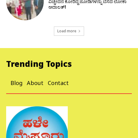
ವಿಚ್ಚೇದನ ಕೋರಿದ್ದ ಜೋಡಿಗಳನ್ನು ಬೆಸೆದ ಲೋಕಾ
ಅದಾಲತ್!
Load more
Trending Topics
Blog
About
Contact