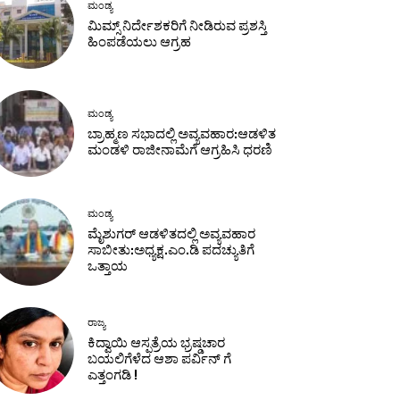
ಮಂಡ್ಯ
ಮಿಮ್ಸ್ ನಿರ್ದೇಶಕರಿಗೆ ನೀಡಿರುವ ಪ್ರಶಸ್ತಿ
ಹಿಂಪಡೆಯಲು ಆಗ್ರಹ
ಮಂಡ್ಯ
ಬ್ರಾಹ್ಮಣ ಸಭಾದಲ್ಲಿ ಅವ್ಯವಹಾರ:ಆಡಳಿತ
ಮಂಡಳಿ ರಾಜೀನಾಮೆಗೆ ಆಗ್ರಹಿಸಿ ಧರಣಿ
ಮಂಡ್ಯ
ಮೈಶುಗರ್ ಆಡಳಿತದಲ್ಲಿ ಅವ್ಯವಹಾರ
ಸಾಬೀತು:ಅಧ್ಯಕ್ಷ.ಎಂ.ಡಿ ಪದಚ್ಯುತಿಗೆ
ಒತ್ತಾಯ
ರಾಜ್ಯ
ಕಿದ್ವಾಯಿ ಆಸ್ಪತ್ರೆಯ ಭ್ರಷ್ಡಚಾರ
ಬಯಲಿಗೆಳೆದ ಆಶಾ ಪರ್ವಿನ್ ಗೆ
ಎತ್ತಂಗಡಿ !