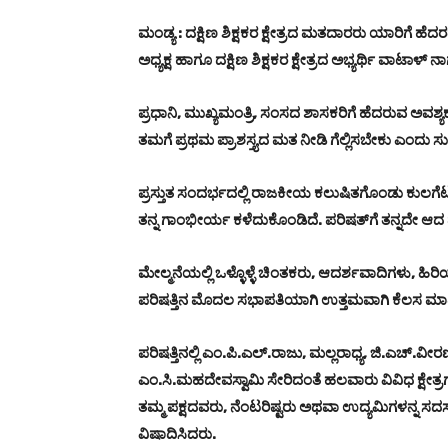
ಮಂಡ್ಯ : ದಕ್ಷಿಣ ಶಿಕ್ಷಕರ ಕ್ಷೇತ್ರದ ಮತದಾರರು ಯಾರಿಗೆ ಹೆ
ಅಧ್ಯಕ್ಷ ಹಾಗೂ ದಕ್ಷಿಣ ಶಿಕ್ಷಕರ ಕ್ಷೇತ್ರದ ಅಭ್ಯರ್ಥಿ ವಾಟಾಳ್‌
ಪ್ರಧಾನಿ, ಮುಖ್ಯಮಂತ್ರಿ, ಸಂಸದ ಶಾಸಕರಿಗೆ ಹೆದರುವ ಅವಶ್ಯಕತ
ತಮಗೆ ಪ್ರಥಮ ಪ್ರಾಶಸ್ತ್ಯದ ಮತ ನೀಡಿ ಗೆಲ್ಲಿಸಬೇಕು ಎಂದು ಸ
ಪ್ರಸ್ತುತ ಸಂದರ್ಭದಲ್ಲಿ ರಾಜಕೀಯ ಕಲುಷಿತಗೊಂಡು ಕುಲಗೆಟ
ತನ್ನ ಗಾಂಭೀರ್ಯ ಕಳೆದುಕೊಂಡಿದೆ. ಪರಿಷತ್‌ಗೆ ತನ್ನದೇ 
ಮೇಲ್ಮನೆಯಲ್ಲಿ ಒಳ್ಳೊಳ್ಳೆ ಚಿಂತಕರು, ಆದರ್ಶವಾದಿಗಳು, ಹಿರಿಯ
ಪರಿಷತ್ತಿನ ಮೊದಲ ಸಭಾಪತಿಯಾಗಿ ಉತ್ತಮವಾಗಿ ಕೆಲಸ ಮಾಡಿ
ಪರಿಷತ್ತಿನಲ್ಲಿ ಎಂ.ಪಿ.ಎಲ್‌.ರಾಜು, ಮಲ್ಲರಾಧ್ಯ, ಜಿ.ಎಚ್‌.
ಎಂ.ಸಿ.ಮಹದೇವಸ್ವಾಮಿ ಸೇರಿದಂತೆ ಹಲವಾರು ವಿವಿಧ ಕ್ಷೇತ್
ತಮ್ಮ ಪಕ್ಷದವರು, ನೆಂಟರಿಷ್ಟರು ಅಥವಾ ಉದ್ಯಮಿಗಳನ್ನ ಸ
ವಿಷಾದಿಸಿದರು.