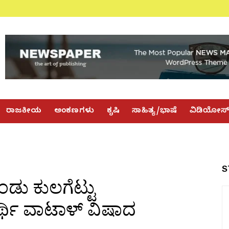
ರಾಜಕೀಯ
ಅಂಕಣಗಳು
ಕೃಷಿ
ಸಾಹಿತ್ಯ/ಭಾಷೆ
ವಿಡಿಯೋಸ
S
ು ಕುಲಗೆಟ್ಟು
ಯರ್ಥಿ ವಾಟಾಳ್ ವಿಷಾದ