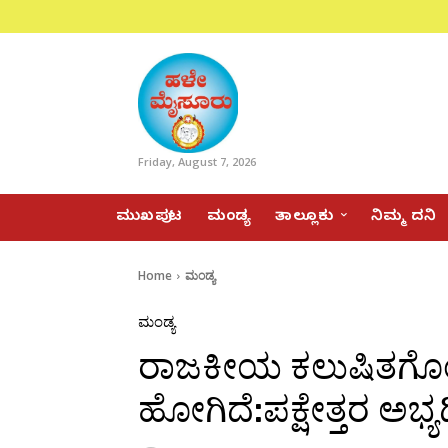
Friday, August 7, 2026
ಮುಖಪುಟ
ಮಂಡ್ಯ
ತಾಲ್ಲೂಕು
ನಿಮ್ಮ ದನಿ
Home
ಮಂಡ್ಯ
ಮಂಡ್ಯ
ರಾಜಕೀಯ ಕಲುಷಿತಗೊಂಡ
ಹೋಗಿದೆ:ಪಕ್ಷೇತ್ತರ ಅಭ್