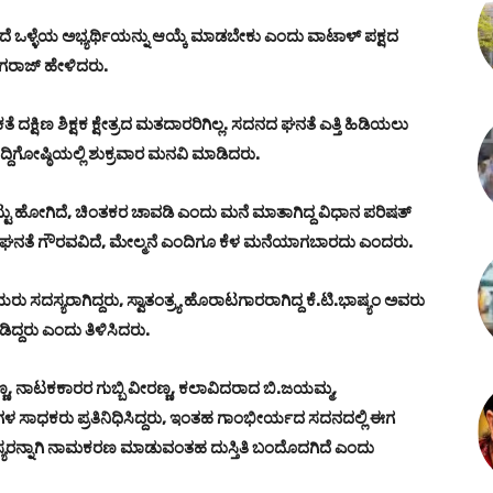
ದರದೆ ಒಳ್ಳೆಯ ಅಭ್ಯರ್ಥಿಯನ್ನು ಆಯ್ಕೆ ಮಾಡಬೇಕು ಎಂದು ವಾಟಾಳ್‌ ಪಕ್ಷದ
 ನಾಗರಾಜ್‌ ಹೇಳಿದರು.
ೆ ದಕ್ಷಿಣ ಶಿಕ್ಷಕ ಕ್ಷೇತ್ರದ ಮತದಾರರಿಗಿಲ್ಲ. ಸದನದ ಘನತೆ ಎತ್ತಿ ಹಿಡಿಯಲು
ುದ್ದಿಗೋಷ್ಠಿಯಲ್ಲಿ ಶುಕ್ರವಾರ ಮನವಿ ಮಾಡಿದರು.
್ಟು ಹೋಗಿದೆ, ಚಿಂತಕರ ಚಾವಡಿ ಎಂದು ಮನೆ ಮಾತಾಗಿದ್ದ ವಿಧಾನ ಪರಿಷತ್‌
ಆದ ಘನತೆ ಗೌರವವಿದೆ, ಮೇಲ್ಮನೆ ಎಂದಿಗೂ ಕೆಳ ಮನೆಯಾಗಬಾರದು ಎಂದರು.
ರು ಸದಸ್ಯರಾಗಿದ್ದರು, ಸ್ವಾತಂತ್ರ್ಯ ಹೊರಾಟಗಾರರಾಗಿದ್ದ ಕೆ.ಟಿ.ಭಾಷ್ಯಂ ಅವರು
ದ್ದರು ಎಂದು ತಿಳಿಸಿದರು.
ವೀರಣ್ಣ, ನಾಟಕಕಾರರ ಗುಬ್ಬಿ ವೀರಣ್ಣ, ಕಲಾವಿದರಾದ ಬಿ.ಜಯಮ್ಮ,
ರಗಳ ಸಾಧಕರು ಪ್ರತಿನಿಧಿಸಿದ್ದರು, ಇಂತಹ ಗಾಂಭೀರ್ಯದ ಸದನದಲ್ಲಿ ಈಗ
ದಸ್ಯರನ್ನಾಗಿ ನಾಮಕರಣ ಮಾಡುವಂತಹ ದುಸ್ತಿತಿ ಬಂದೊದಗಿದೆ ಎಂದು