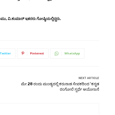
ು, ವಿ.ಕುಮಾರ್ ಇತರರು ಗೋಷ್ಠಿಯಲ್ಲಿದ್ದರು.
Twitter
Pinterest
WhatsApp
NEXT ARTICLE
ಮೇ 28 ರಂದು ಮಂಡ್ಯದಲ್ಲಿ ಕರುನಾಡ ಸೇವಕರಿಂದ ‘ಕನ್ನಡ
ರಂಗೋಲಿ ಸ್ಪರ್ಧೆ ಆಯೋಜನೆ