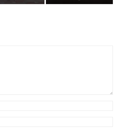
Name:*
Email:*