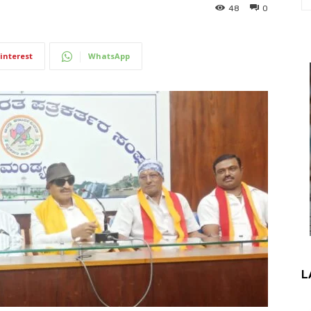
48
0
interest
WhatsApp
L