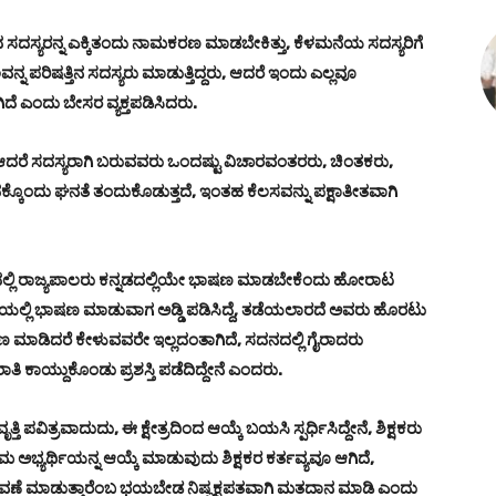
 ಸದಸ್ಯರನ್ನ ಎಕ್ಕಿತಂದು ನಾಮಕರಣ ಮಾಡಬೇಕಿತ್ತು, ಕೆಳಮನೆಯ ಸದಸ್ಯರಿಗೆ
ನ ಪರಿಷತ್ತಿನ ಸದಸ್ಯರು ಮಾಡುತ್ತಿದ್ದರು, ಆದರೆ ಇಂದು ಎಲ್ಲವೂ
 ಎಂದು ಬೇಸರ ವ್ಯಕ್ತಪಡಿಸಿದರು.
 ಆದರೆ ಸದಸ್ಯರಾಗಿ ಬರುವವರು ಒಂದಷ್ಟು ವಿಚಾರವಂತರರು, ಚಿಂತಕರು,
ಅದಕ್ಕೊಂದು ಘನತೆ ತಂದುಕೊಡುತ್ತದೆ, ಇಂತಹ ಕೆಲಸವನ್ನು ಪಕ್ಷಾತೀತವಾಗಿ
ದನದಲ್ಲಿ ರಾಜ್ಯಪಾಲರು ಕನ್ನಡದಲ್ಲಿಯೇ ಭಾಷಣ ಮಾಡಬೇಕೆಂದು ಹೋರಾಟ
ಂದಿಯಲ್ಲಿ ಭಾಷಣ ಮಾಡುವಾಗ ಅಡ್ಡಿ ಪಡಿಸಿದ್ದೆ, ತಡೆಯಲಾರದೆ ಅವರು ಹೊರಟು
ಣ ಮಾಡಿದರೆ ಕೇಳುವವರೇ ಇಲ್ಲದಂತಾಗಿದೆ, ಸದನದಲ್ಲಿ ಗೈರಾದರು
 ಕಾಯ್ದುಕೊಂಡು ಪ್ರಶಸ್ತಿ ಪಡೆದಿದ್ದೇನೆ ಎಂದರು.
ತಿ ಪವಿತ್ರವಾದುದು, ಈ ಕ್ಷೇತ್ರದಿಂದ ಆಯ್ಕೆ ಬಯಸಿ ಸ್ಪರ್ಧಿಸಿದ್ದೇನೆ, ಶಿಕ್ಷಕರು
ಮ ಅಭ್ಯರ್ಥಿಯನ್ನ ಆಯ್ಕೆ ಮಾಡುವುದು ಶಿಕ್ಷಕರ ಕರ್ತವ್ಯವೂ ಆಗಿದೆ,
ವರ್ಗಾವಣೆ ಮಾಡುತ್ತಾರೆಂಬ ಭಯಬೇಡ ನಿಷ್ಪಕ್ಷಪತವಾಗಿ ಮತದಾನ ಮಾಡಿ ಎಂದು