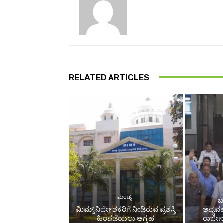
RELATED ARTICLES
ಮಂಡ್ಯ
ಬ
ಮಿಮ್ಸ್ ನಿರ್ದೇಶಕರಿಗೆ ನೀಡಿರುವ ಪ್ರಶಸ್ತಿ
ಅವ್ಯವ
ಹಿಂಪಡೆಯಲು ಆಗ್ರಹ
ರಾಜೀನಾ