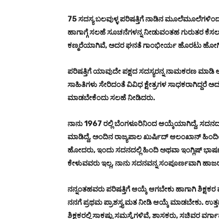
75 ಸದಸ್ಯ ಬಲವುಳ್ಳ ಪರಿಷತ್ತಿಗೆ ನಾಡಿನ ಮೂಲೆಮೂಲೆಗಳಿಂದ
ಹಾಗಾಗ್ಗೆ ಸಲಹೆ ಸೂಚನೆಗಳನ್ನ ನೀಡುವಂತಹ ಗುರುತರ ಕೆಸಲವನ್
ಕಣ್ಮರೆಯಾಗಿವೆ, ಅದರ ಘನತೆ ಗಾಂಭೀರ್ಯ ಹೊರಟು ಹೋಗಿದೆ
ಪರಿಷತ್ತಿಗೆ ಯಾವುದೇ ಪಕ್ಷದ ಸದಸ್ಯರನ್ನ ನಾಮಕರಣ ಮಾಡಿ
ಸಾಹಿತಿಗಳು ಸೇರಿದಂತೆ ವಿವಿಧ ಕ್ಷೇತ್ರಗಳ ಸಾಧಕರಾಗಿದ್ದರೆ 
ಮಾಡಬೇಕೆಂದು ಸಲಹೆ ನೀಡಿದರು.
ನಾನು 1967 ರಲ್ಲಿ ಬೆಂಗಳೂರಿನಿಂದ ಆಯ್ಕೆಯಾಗಿದ್ದೆ, ಸ
ಮಾಡಿದ್ದೆ, ಅಂದಿನ ರಾಜ್ಯಪಾಲ ಖುರ್ಷಿದ್‌ ಆಲಂಖಾನ್‌ ಹಿ
ಹೋದರು, ಇಂದು ಸದನದಲ್ಲಿ ಹಿಂದಿ ಅಥವಾ ಇಂಗ್ಲಿಷ್‌ ಭಾಷ
ಕೇಳುವವರು ಇಲ್ಲ, ನಾನು ಸದನವನ್ನ ಸಂಪೂರ್ಣವಾಗಿ ಹಾಜರಾತಿ
ನನ್ನಂತಹವರು ಪರಿಷತ್ತಿಗೆ ಆಯ್ಕೆ ಆಗಬೇಕು ಹಾಗಾಗಿ ಶಿಕ್ಷಕರ ವೃತ್
ನನಗೆ ಪ್ರಥಮ ಪ್ರಾಶಸ್ತ್ಯ ಮತ ನೀಡಿ ಆಯ್ಕೆ ಮಾಡಬೇಕು. ಉತ್ತ
ಶಿಕ್ಷಕರಲ್ಲಿ ಸಾಕಷ್ಟು ಸಮಸ್ಯೆಗಳಿವೆ, ಶಾಸಕರು, ಸಚಿವರ 