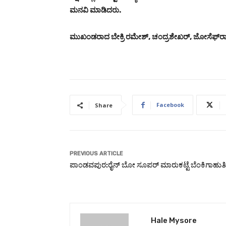
ಮನವಿ ಮಾಡಿದರು.
ಮುಖಂಡರಾದ ಬೇಕ್ರಿ ರಮೇಶ್‌, ಚಂದ್ರಶೇಖರ್‌, ಜೋಸೆಫ್‌ರಾಮ
Facebook
Share
PREVIOUS ARTICLE
ಪಾಂಡವಪುರ:ರೈನ್ ಬೋ ಸೂಪರ್ ಮಾರುಕಟ್ಟೆ ಬೆಂಕಿಗಾಹುತಿ
Hale Mysore