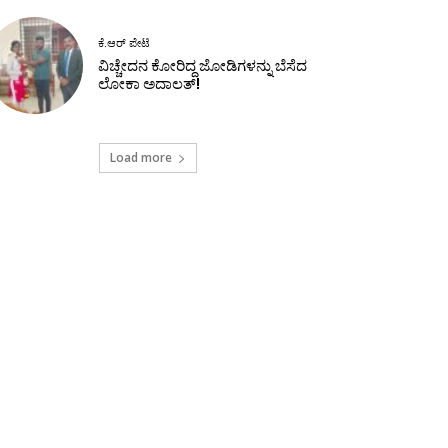
ಕೆ.ಆರ್ ಪೇಟೆ
ವಿಚ್ಚೇದನ ಕೋರಿದ್ದ ಜೋಡಿಗಳನ್ನು ಬೆಸೆದ
ಲೋಕಾ ಅದಾಲತ್!
Load more