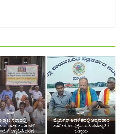
ಮಂಡ್ಯ
ಮಂಡ್ಯ
್ರಾಹ್ಮಣ ಸಭಾದಲ್ಲಿ
ಮೈಶುಗರ್ ಆಡಳಿತದಲ್ಲಿ ಅವ್ಯವಹಾರ
ಹಾರ:ಆಡಳಿತ ಮಂಡಳಿ
ಸಾಬೀತು:ಅಧ್ಯಕ್ಷ.ಎಂ.ಡಿ ಪದಚ್ಯುತಿಗೆ
ಮೆಗೆ ಆಗ್ರಹಿಸಿ ಧರಣಿ
ಒತ್ತಾಯ