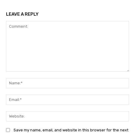
LEAVE A REPLY
Comment:
Na
Em
We
Save my name, email, and website in this browser for the next