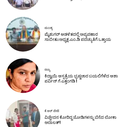
ಮಂಡ್ಯ
ಮೈಶುಗರ್ ಆಡಳಿತದಲ್ಲಿ ಅವ್ಯವಹಾರ
ಸಾಬೀತು:ಅಧ್ಯಕ್ಷ.ಎಂ.ಡಿ ಪದಚ್ಯುತಿಗೆ ಒತ್ತಾಯ
ರಾಜ್ಯ
ಕಿದ್ವಾಯಿ ಆಸ್ಪತ್ರೆಯ ಭ್ರಷ್ಡಚಾರ ಬಯಲಿಗೆಳೆದ ಆಶಾ
ಪರ್ವಿನ್ ಗೆ ಎತ್ತಂಗಡಿ !
ಕೆ.ಆರ್ ಪೇಟೆ
ವಿಚ್ಚೇದನ ಕೋರಿದ್ದ ಜೋಡಿಗಳನ್ನು ಬೆಸೆದ ಲೋಕಾ
ಅದಾಲತ್!