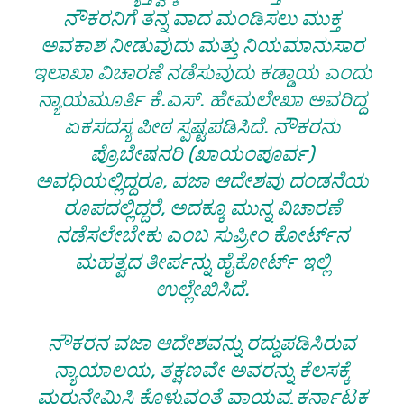
ನೌಕರನಿಗೆ ತನ್ನ ವಾದ ಮಂಡಿಸಲು ಮುಕ್ತ
ಅವಕಾಶ ನೀಡುವುದು ಮತ್ತು ನಿಯಮಾನುಸಾರ
ಇಲಾಖಾ ವಿಚಾರಣೆ ನಡೆಸುವುದು ಕಡ್ಡಾಯ ಎಂದು
ನ್ಯಾಯಮೂರ್ತಿ ಕೆ.ಎಸ್. ಹೇಮಲೇಖಾ ಅವರಿದ್ದ
ಏಕಸದಸ್ಯ ಪೀಠ ಸ್ಪಷ್ಟಪಡಿಸಿದೆ. ನೌಕರನು
ಪ್ರೊಬೇಷನರಿ (ಖಾಯಂಪೂರ್ವ)
ಅವಧಿಯಲ್ಲಿದ್ದರೂ, ವಜಾ ಆದೇಶವು ದಂಡನೆಯ
ರೂಪದಲ್ಲಿದ್ದರೆ, ಅದಕ್ಕೂ ಮುನ್ನ ವಿಚಾರಣೆ
ನಡೆಸಲೇಬೇಕು ಎಂಬ ಸುಪ್ರೀಂ ಕೋರ್ಟ್‌ನ
ಮಹತ್ವದ ತೀರ್ಪನ್ನು ಹೈಕೋರ್ಟ್ ಇಲ್ಲಿ
ಉಲ್ಲೇಖಿಸಿದೆ.
ನೌಕರನ ವಜಾ ಆದೇಶವನ್ನು ರದ್ದುಪಡಿಸಿರುವ
ನ್ಯಾಯಾಲಯ, ತಕ್ಷಣವೇ ಅವರನ್ನು ಕೆಲಸಕ್ಕೆ
ಮರುನೇಮಿಸಿ ಕೊಳ್ಳುವಂತೆ ವಾಯವ್ಯ ಕರ್ನಾಟಕ