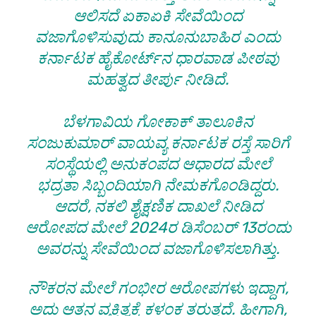
ಆಲಿಸದೆ ಏಕಾಏಕಿ ಸೇವೆಯಿಂದ
ವಜಾಗೊಳಿಸುವುದು ಕಾನೂನುಬಾಹಿರ ಎಂದು
ಕರ್ನಾಟಕ ಹೈಕೋರ್ಟ್‌ನ ಧಾರವಾಡ ಪೀಠವು
ಮಹತ್ವದ ತೀರ್ಪು ನೀಡಿದೆ.
​ಬೆಳಗಾವಿಯ ಗೋಕಾಕ್ ತಾಲೂಕಿನ
ಸಂಜುಕುಮಾರ್ ವಾಯವ್ಯ ಕರ್ನಾಟಕ ರಸ್ತೆ ಸಾರಿಗೆ
ಸಂಸ್ಥೆಯಲ್ಲಿ ಅನುಕಂಪದ ಆಧಾರದ ಮೇಲೆ
ಭದ್ರತಾ ಸಿಬ್ಬಂದಿಯಾಗಿ ನೇಮಕಗೊಂಡಿದ್ದರು.
ಆದರೆ, ನಕಲಿ ಶೈಕ್ಷಣಿಕ ದಾಖಲೆ ನೀಡಿದ
ಆರೋಪದ ಮೇಲೆ 2024ರ ಡಿಸೆಂಬರ್ 13ರಂದು
ಅವರನ್ನು ಸೇವೆಯಿಂದ ವಜಾಗೊಳಿಸಲಾಗಿತ್ತು.
ನೌಕರನ ಮೇಲೆ ಗಂಭೀರ ಆರೋಪಗಳು ಇದ್ದಾಗ,
ಅದು ಆತನ ವ್ಯಕ್ತಿತ್ವಕ್ಕೆ ಕಳಂಕ ತರುತ್ತದೆ. ಹೀಗಾಗಿ,