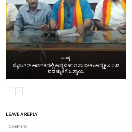
ಮಂಡ್ಯ
ಮೈಶುಗರ್ ಆಡಳಿತದಲ್ಲಿ ಅವ್ಯವಹಾರ ಸಾಬೀತು:ಅಧ್ಯಕ್ಷ.ಎಂ.ಡಿ
ಪದಚ್ಯುತಿಗೆ ಒತ್ತಾಯ
LEAVE A REPLY