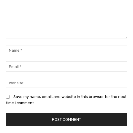
Comment:
Na
Em
We
Save my name, email, and website in this browser for the next
time I comment.