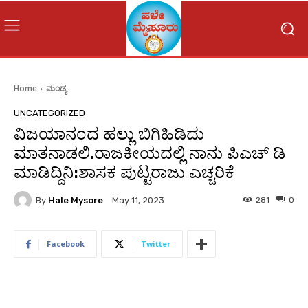
Home
ಮಂಡ್ಯ
UNCATEGORIZED
ವಿಜಯಾನಂದ ಹಲ್ಲು ಬಿಗಿಹಿಡಿದು
ಮಾತನಾಡಲಿ.ರಾಜಕೀಯದಲ್ಲಿ ನಾನು ಪಿಎಚ್ ಡಿ
ಮಾಡಿದ್ದಿನಿ:ಶಾಸಕ ಪುಟ್ಟರಾಜು ಎಚ್ಚರಿಕೆ
By
Hale Mysore
281
0
May 11, 2023
Facebook
Twitter