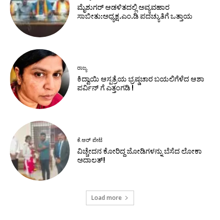
ಮೈಶುಗರ್ ಆಡಳಿತದಲ್ಲಿ ಅವ್ಯವಹಾರ
ಸಾಬೀತು:ಅಧ್ಯಕ್ಷ.ಎಂ.ಡಿ ಪದಚ್ಯುತಿಗೆ ಒತ್ತಾಯ
ರಾಜ್ಯ
ಕಿದ್ವಾಯಿ ಆಸ್ಪತ್ರೆಯ ಭ್ರಷ್ಡಚಾರ ಬಯಲಿಗೆಳೆದ ಆಶಾ
ಪರ್ವಿನ್ ಗೆ ಎತ್ತಂಗಡಿ !
ಕೆ.ಆರ್ ಪೇಟೆ
ವಿಚ್ಚೇದನ ಕೋರಿದ್ದ ಜೋಡಿಗಳನ್ನು ಬೆಸೆದ ಲೋಕಾ
ಅದಾಲತ್!
Load more