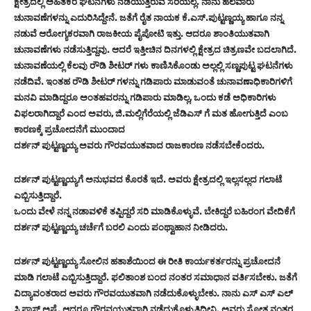
ಕ್ಷೇತ್ರದಲ್ಲಿ ಅಹಿತಕರ ಘಟನೆಗಳು ನಡೆಯುತ್ತಿರುವ ಸರಿಯಲ್ಲ. ನಾನು ಹಲವಾರು
ಚುನಾವಣೆಗಳನ್ನು ಎದುರಿಸಿದ್ದೇನೆ. ಜತೆಗೆ ರೈತ ನಾಯಕ ಕೆ.ಎಸ್.ಪುಟ್ಟಣ್ಣಯ್ಯ ಹಾಗೂ ನನ್ನ
ನಡುವೆ ಆರೋಗ್ಯಕರವಾಗಿ ರಾಜಕೀಯ ಪೈಪೋಟಿ ಇತ್ತು. ಆದರೂ ಶಾಂತಿಯುತವಾಗಿ
ಚುನಾವಣೆಗಳು ನಡೆಸುತ್ತಿದ್ದವು. ಆದರೆ ಇತ್ತೀಚಿನ ದಿನಗಳಲ್ಲಿ ಕ್ಷೇತ್ರದ ಚಿತ್ರಣವೇ ಬದಲಾಗಿದೆ.
ಚುನಾವಣೆಯಲ್ಲಿ ಕೆಲವು ರೌಡಿ ಶೀಟರ್ ಗಳು ಕಾಣಿಸಿಕೊಂಡು ಅಲ್ಲಲ್ಲಿ ಸಣ್ಣಪುಟ್ಟ ಘಟನೆಗಳು
ನಡೆದಿವೆ. ಇಂತಹ ರೌಡಿ ಶೀಟರ್ ಗಳನ್ನು ಗಡಿಪಾರು ಮಾಡುವಂತೆ ಚುನಾವಣಾಧಿಕಾರಿಗಳಿಗೆ
ಮನವಿ ಮಾಡಿದ್ದರೂ ಅಂತಹವರನ್ನು ಗಡಿಪಾರು ಮಾಡಿಲ್ಲ, ಒಂದು ಕಡೆ ಅಧಿಕಾರಿಗಳು
ವಿಫಲರಾಗಿದ್ದಾರೆ ಎಂದ ಅವರು, ಜಿ.ಮಲ್ಲಿಗೆರೆಯಲ್ಲಿ ಜೆಡಿಎಸ್ ಗೆ ಮತ ಹೋಗುತ್ತಿದೆ ಎಂಬ
ಕಾರಣಕ್ಕೆ ಪ್ರಚೋದನೆಗೆ ಮುಂದಾದ
ದರ್ಶನ್ ಪುಟ್ಟಣ್ಣಯ್ಯ ಅವರು ಗೌರವಯುತವಾದ ರಾಜಕಾರಣ ನಡೆಸಬೇಕೆಂದರು.
ದರ್ಶನ್ ಪುಟ್ಟಣ್ಣಯ್ಯಗೆ ಅನುಭವದ ಕೊರತೆ ಇದೆ. ಅವರು ಕ್ಷೇತ್ರದಲ್ಲಿ ಇಲ್ಲಸಲ್ಲದ ಗಲಾಟೆ
ಎಬ್ಬಿಸುತ್ತಿದ್ದಾರೆ.
ಒಂದು ವೇಳೆ ನನ್ನ ನಡಾವಳಿಕೆ ತಪ್ಪಿದ್ದರೆ ಸರಿ ಮಾಡಿಕೊಳ್ಳುವೆ. ಬೇಕಿದ್ದರೆ ಬಹಿರಂಗ ವೇದಿಕೆಗೆ
ದರ್ಶನ್ ಪುಟ್ಟಣ್ಣಯ್ಯ ಚರ್ಚೆಗೆ ಬರಲಿ ಎಂದು ಪಂಥ್ವಾಹಾನ ನೀಡಿದರು.
ದರ್ಶ‌ನ್ ಪುಟ್ಟಣ್ಣಯ್ಯ ಸೋಲಿನ ಹತಾಶೆಯಿಂದ ಈ ರೀತಿ ಕಾರ್ಯಕರ್ತರನ್ನು ಪ್ರಚೋದನೆ
ಮಾಡಿ ಗಲಾಟೆ ಎಬ್ಬಿಸುತ್ತಿದ್ದಾರೆ. ಫಲಿತಾಂಶ ಬಂದ ನಂತರ ಸಮಾಧಾನ ವರ್ತಿಸಬೇಕು. ಜತೆಗೆ
ವಿದ್ಯಾವಂತರಾದ ಅವರು ಗೌರವಯುತವಾಗಿ ನಡೆದುಕೊಳ್ಳುಬೇಕು. ನಾನು ಎಸ್ ಎಸ್ ಎಲ್
ಸಿ ಪಾಸ್ ಅಷ್ಟೆ. ಆದರೂ ಗೌರವಯುತವಾಗಿ ನಡೆದುಕೊಳ್ಳುತ್ತಿದ್ದೀನಿ. ಅವರು ಸೋತ ನಂತರ