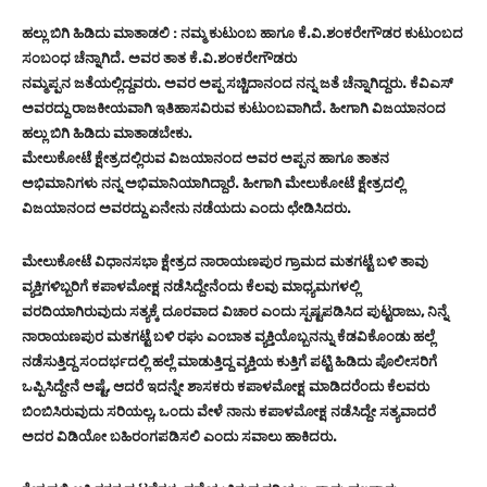
ಹಲ್ಲು ಬಿಗಿ ಹಿಡಿದು ಮಾತಾಡಲಿ : ನಮ್ಮ ಕುಟುಂಬ ಹಾಗೂ ಕೆ.ವಿ.ಶಂಕರೇಗೌಡರ ಕುಟುಂಬದ
ಸಂಬಂಧ ಚೆನ್ನಾಗಿದೆ. ಅವರ ತಾತ ಕೆ.ವಿ.ಶಂಕರೇಗೌಡರು
ನಮ್ಮಪ್ಪನ ಜತೆಯಲ್ಲಿದ್ದವರು. ಅವರ ಅಪ್ಪ ಸಚ್ಚಿದಾನಂದ ನನ್ನ ಜತೆ ಚೆನ್ನಾಗಿದ್ದರು. ಕೆವಿಎಸ್
ಅವರದ್ದು ರಾಜಕೀಯವಾಗಿ ಇತಿಹಾಸವಿರುವ ಕುಟುಂಬವಾಗಿದೆ. ಹೀಗಾಗಿ ವಿಜಯಾನಂದ
ಹಲ್ಲು ಬಿಗಿ ಹಿಡಿದು ಮಾತಾಡಬೇಕು.
ಮೇಲುಕೋಟೆ ಕ್ಷೇತ್ರದಲ್ಲಿರುವ ವಿಜಯಾನಂದ ಅವರ ಅಪ್ಪನ ಹಾಗೂ ತಾತನ
ಅಭಿಮಾನಿಗಳು ನನ್ನ ಅಭಿಮಾನಿಯಾಗಿದ್ದಾರೆ. ಹೀಗಾಗಿ ಮೇಲುಕೋಟೆ ಕ್ಷೇತ್ರದಲ್ಲಿ
ವಿಜಯಾನಂದ ಅವರದ್ದು ಏನೇನು ನಡೆಯದು ಎಂದು ಛೇಡಿಸಿದರು.
ಮೇಲುಕೋಟೆ ವಿಧಾನಸಭಾ ಕ್ಷೇತ್ರದ ನಾರಾಯಣಪುರ ಗ್ರಾಮದ ಮತಗಟ್ಟೆ ಬಳಿ ತಾವು
ವ್ಯಕ್ತಿಗಳಿಬ್ಬರಿಗೆ ಕಪಾಳಮೋಕ್ಷ ನಡೆಸಿದ್ದೇನೆಂದು ಕೆಲವು ಮಾಧ್ಯಮಗಳಲ್ಲಿ
ವರದಿಯಾಗಿರುವುದು ಸತ್ಯಕ್ಕೆ ದೂರವಾದ ವಿಚಾರ ಎಂದು ಸ್ಪಷ್ಟಪಡಿಸಿದ ಪುಟ್ಟರಾಜು, ನಿನ್ನೆ
ನಾರಾಯಣಪುರ ಮತಗಟ್ಟೆ ಬಳಿ ರಘು ಎಂಬಾತ ವ್ಯಕ್ತಿಯೊಬ್ಬನನ್ನು ಕೆಡವಿಕೊಂಡು ಹಲ್ಲೆ
ನಡೆಸುತ್ತಿದ್ದ ಸಂದರ್ಭದಲ್ಲಿ ಹಲ್ಲೆ ಮಾಡುತ್ತಿದ್ದ ವ್ಯಕ್ತಿಯ ಕುತ್ತಿಗೆ ಪಟ್ಟಿ ಹಿಡಿದು ಪೊಲೀಸರಿಗೆ
ಒಪ್ಪಿಸಿದ್ದೇನೆ ಅಷ್ಟೆ, ಆದರೆ ಇದನ್ನೇ ಶಾಸಕರು ಕಪಾಳಮೋಕ್ಷ ಮಾಡಿದರೆಂದು ಕೆಲವರು
ಬಿಂಬಿಸಿರುವುದು ಸರಿಯಲ್ಲ, ಒಂದು ವೇಳೆ ನಾನು ಕಪಾಳಮೋಕ್ಷ ನಡೆಸಿದ್ದೇ ಸತ್ಯವಾದರೆ
ಅದರ ವಿಡಿಯೋ ಬಹಿರಂಗಪಡಿಸಲಿ ಎಂದು ಸವಾಲು ಹಾಕಿದರು.