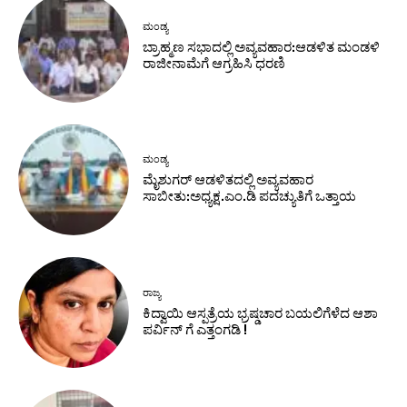
ಮಂಡ್ಯ
ಬ್ರಾಹ್ಮಣ ಸಭಾದಲ್ಲಿ ಅವ್ಯವಹಾರ:ಆಡಳಿತ ಮಂಡಳಿ
ರಾಜೀನಾಮೆಗೆ ಆಗ್ರಹಿಸಿ ಧರಣಿ
ಮಂಡ್ಯ
ಮೈಶುಗರ್ ಆಡಳಿತದಲ್ಲಿ ಅವ್ಯವಹಾರ
ಸಾಬೀತು:ಅಧ್ಯಕ್ಷ.ಎಂ.ಡಿ ಪದಚ್ಯುತಿಗೆ ಒತ್ತಾಯ
ರಾಜ್ಯ
ಕಿದ್ವಾಯಿ ಆಸ್ಪತ್ರೆಯ ಭ್ರಷ್ಡಚಾರ ಬಯಲಿಗೆಳೆದ ಆಶಾ
ಪರ್ವಿನ್ ಗೆ ಎತ್ತಂಗಡಿ !