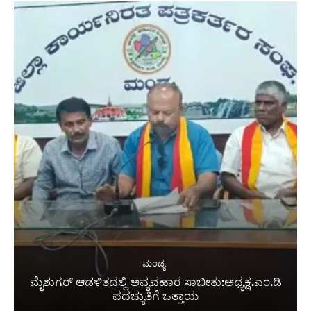
ಮಂಡ್ಯ
ಮೈಶುಗರ್ ಆಡಳಿತದಲ್ಲಿ ಅವ್ಯವಹಾರ ಸಾಬೀತು:ಅಧ್ಯಕ್ಷ.ಎಂ.ಡಿ
ಪದಚ್ಯುತಿಗೆ ಒತ್ತಾಯ