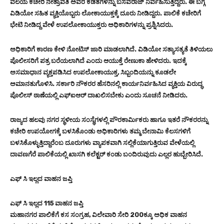
ವಲಯ ಕಚೇರಿ ನೇತ್ರಾವತಿ ಅವರ ಕಡತಗಳನ್ನು ಬಸವರಾಜ್‌ ನಿರ್ವಹಿಸುತ್ತಿದ್ದರು. ಈ ಬಗ್ಗೆ
ವಿಡಿಯೋ ಸಹಿತ ವ್ಯಕ್ತಿಯೊಬ್ಬರು ಲೋಕಾಯುಕ್ತಕ್ಕೆ ದೂರು ನೀಡಿದ್ದರು. ಪಾಲಿಕೆ ಕಚೇರಿಗೆ
ಭೇಟಿ ನೀಡಿದ್ದ ವೇಳೆ ಉಪಲೋಕಾಯುಕ್ತರು ಅಧಿಕಾರಿಗಳನ್ನು ಪ್ರಶ್ನಿಸಿದರು.
ಅಧಿಕಾರಿಗೆ ಕಾರಣ ಕೇಳಿ ನೋಟಿಸ್ ಜಾರಿ ಮಾಡಲಾಗಿದೆ. ವಿಡಿಯೋ ಸತ್ಯಾಸತ್ಯತೆ ತಿಳಿಯಲು
ಪೊಲೀಸರಿಗೆ ಪತ್ರ ಬರೆಯಲಾಗಿದೆ ಎಂದು ಆಯುಕ್ತೆ ರೇಣುಕಾ ಹೇಳಿದರು.‌ ಇದಕ್ಕೆ
ಅಸಮಾಧಾನ ವ್ಯಕ್ತಪಡಿಸಿದ ಉಪಲೋಕಾಯುಕ್ತ, ಸಿಬ್ಬಂದಿಯನ್ನು ಕೂಡಲೇ
ಅಮಾನತುಗೊಳಿಸಿ. ಸರ್ಕಾರಿ ನೌಕರರ ಹೆಸರಿನಲ್ಲಿ ಕಾರ್ಯನಿರ್ವಹಿಸಿದ ವ್ಯಕ್ತಿಯ ವಿರುದ್ಧ
ಪೊಲೀಸ್‌ ಠಾಣೆಯಲ್ಲಿ ಎಫ್‌ಐಆರ್‌ ದಾಖಲಿಸಬೇಕು ಎಂದು ಸೂಚನೆ ನೀಡಿದರು.
ರಾಜ್ಯದ ಹಲವು ನಗರ ಸ್ಥಳೀಯ ಸಂಸ್ಥೆಗಳಲ್ಲಿ ಪೌರಕಾರ್ಮಿಕರು ಹಾಗೂ ಇತರೆ ನೌಕರರನ್ನು
ಕಚೇರಿ ಉಪಯೋಗಕ್ಕೆ ಬಳಸಿಕೊಂಡು ಅಧಿಕಾರಿಗಳು ತಮ್ಮ ಬೇನಾಮಿ ಕೆಲಸಗಳಿಗೆ
ಬಳಸಿಕೊಳ್ಳುತ್ತಿದ್ದಾರೆಂಬ ದೂರುಗಳು ವ್ಯಾಪಕವಾಗಿ ಸಲ್ಲಿಕೆಯಾಗುತ್ತಿರುವ ವೇಳೆಯಲ್ಲಿ
ದಾವಣಗೆರೆ ಪಾಲಿಕೆಯಲ್ಲಿ ಖಾಸಗಿ ಕಲೆಕ್ಟರ್ ಕಂಡು ಬಂದಿರುವುದು ಎಲ್ಲರ ಹುಬ್ಬೇರಿಸಿದೆ.
ಎಫ್ ಸಿ ಇಲ್ಲದ ವಾಹನ ಜಪ್ತಿ
ಎಫ್ ಸಿ ಇಲ್ಲದ 115 ವಾಹನ ಜಪ್ತಿ
ಮಹಾನಗರ ಪಾಲಿಕೆಗೆ ಕಸ ಸಂಗ್ರಹ, ವಿಲೇವಾರಿ ಸೇರಿ 200ಕ್ಕೂ ಅಧಿಕ ವಾಹನ