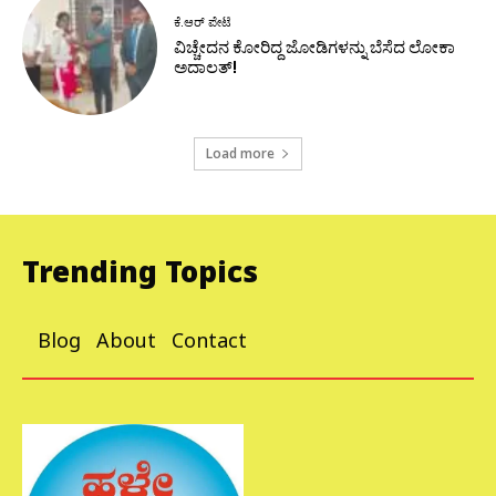
ಕೆ.ಆರ್ ಪೇಟೆ
ವಿಚ್ಚೇದನ ಕೋರಿದ್ದ ಜೋಡಿಗಳನ್ನು ಬೆಸೆದ ಲೋಕಾ
ಅದಾಲತ್!
Load more
Trending Topics
Blog
About
Contact