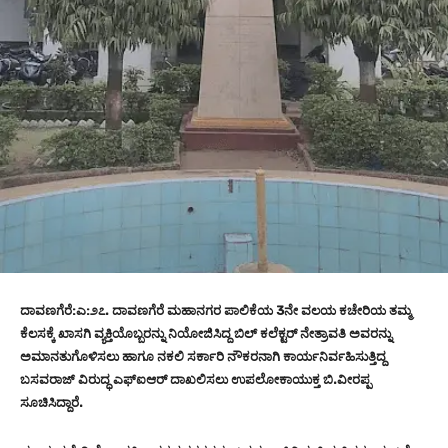
ದಾವಣಗೆರೆ:ಎ:೨೭. ದಾವಣಗೆರೆ ಮಹಾನಗರ ಪಾಲಿಕೆಯ 3ನೇ ವಲಯ ಕಚೇರಿಯ ತಮ್ಮ
ಕೆಲಸಕ್ಕೆ ಖಾಸಗಿ ವ್ಯಕ್ತಿಯೊಬ್ಬರನ್ನು ನಿಯೋಜಿಸಿದ್ದ ಬಿಲ್‌ ಕಲೆಕ್ಟರ್‌ ನೇತ್ರಾವತಿ ಅವರನ್ನು
ಅಮಾನತುಗೊಳಿಸಲು ಹಾಗೂ ನಕಲಿ ಸರ್ಕಾರಿ ನೌಕರನಾಗಿ ಕಾರ್ಯನಿರ್ವಹಿಸುತ್ತಿದ್ದ
ಬಸವರಾಜ್‌ ವಿರುದ್ಧ ಎಫ್‌ಐಆರ್‌ ದಾಖಲಿಸಲು ಉಪಲೋಕಾಯುಕ್ತ ಬಿ.ವೀರಪ್ಪ
ಸೂಚಿಸಿದ್ದಾರೆ.