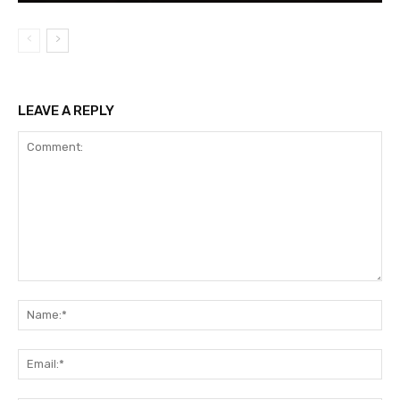
LEAVE A REPLY
Comment:
Na
Em