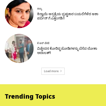
ರಾಜ್ಯ
ಕಿದ್ವಾಯಿ ಆಸ್ಪತ್ರೆಯ ಭ್ರಷ್ಡಚಾರ ಬಯಲಿಗೆಳೆದ ಆಶಾ
ಪರ್ವಿನ್ ಗೆ ಎತ್ತಂಗಡಿ !
ಕೆ.ಆರ್ ಪೇಟೆ
ವಿಚ್ಚೇದನ ಕೋರಿದ್ದ ಜೋಡಿಗಳನ್ನು ಬೆಸೆದ ಲೋಕಾ
ಅದಾಲತ್!
Load more
Trending Topics