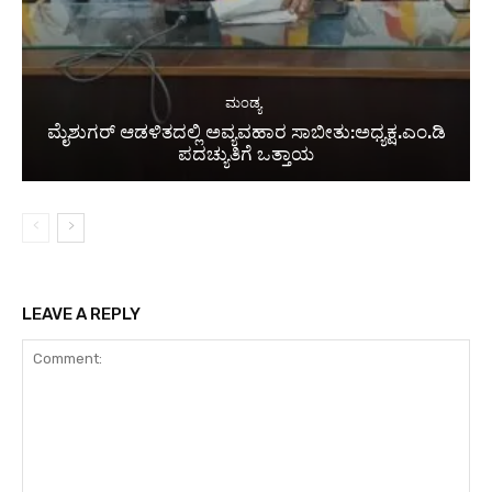
ಮಂಡ್ಯ
ಮೈಶುಗರ್ ಆಡಳಿತದಲ್ಲಿ ಅವ್ಯವಹಾರ ಸಾಬೀತು:ಅಧ್ಯಕ್ಷ.ಎಂ.ಡಿ
ಪದಚ್ಯುತಿಗೆ ಒತ್ತಾಯ
LEAVE A REPLY