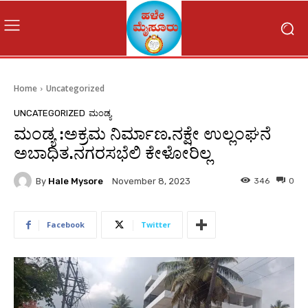
Home
Uncategorized
UNCATEGORIZED
ಮಂಡ್ಯ
ಮಂಡ್ಯ :ಅಕ್ರಮ ನಿರ್ಮಾಣ.ನಕ್ಷೇ ಉಲ್ಲಂಘನೆ
ಅಬಾಧಿತ.ನಗರಸಭೆಲಿ ಕೇಳೋರಿಲ್ಲ
By
Hale Mysore
346
0
November 8, 2023
Facebook
Twitter