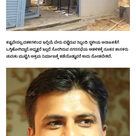
ಕಷ್ಟವೇನಲ್ಲ.ದಶಕಗಳಿಂದ ಇಲ್ಲಿಯೆ ಬೇರು ಬಿಟ್ಟಿರುವ ಸಿಬ್ಬಂದಿ ಸ್ಥಳೀಯ ಅರಾಜಕತೆಗೆ
ಒಗ್ಗಿಹೋಗಿದ್ದಾರೆ.ಅಧ್ಯಕ್ಷರೆ ಇಲ್ಲದೆ ಸೊರಗಿರುವ ನಗರಸಭೆಯ ಆಡಳಿತಕ್ಕೆ ನೂತನ ಶಾಸಕರು
ಚುರುಕು ಮುಟ್ಟಿಸಿ ಅಕ್ರಮ ನಿರ್ಮಾಣಕ್ಕೆ ತಡೆಯೊಡ್ಡುವರೆ ಕಾದು ನೋಡಬೇಕಿದೆ.