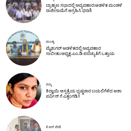
ಬ್ರಾಹ್ಮಣ ಸಭಾದಲ್ಲಿ ಅವ್ಯವಹಾರ:ಆಡಳಿತ ಮಂಡಳಿ
ರಾಜೀನಾಮೆಗೆ ಆಗ್ರಹಿಸಿ ಧರಣಿ
ಮಂಡ್ಯ
ಮೈಶುಗರ್ ಆಡಳಿತದಲ್ಲಿ ಅವ್ಯವಹಾರ
ಸಾಬೀತು:ಅಧ್ಯಕ್ಷ.ಎಂ.ಡಿ ಪದಚ್ಯುತಿಗೆ ಒತ್ತಾಯ
ರಾಜ್ಯ
ಕಿದ್ವಾಯಿ ಆಸ್ಪತ್ರೆಯ ಭ್ರಷ್ಡಚಾರ ಬಯಲಿಗೆಳೆದ ಆಶಾ
ಪರ್ವಿನ್ ಗೆ ಎತ್ತಂಗಡಿ !
ಕೆ.ಆರ್ ಪೇಟೆ