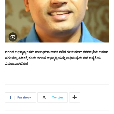
ನಗರದ ಅಭಿವೃದ್ದಿ ಕನಸು ಕಾಣುತ್ತಿರುವ ಶಾಸಕ ಗಣಿಗ ರವಿಕುಮಾರ್ ನಗರಸಭೆಯ ಆಡಳಿತ
ವರ್ಗವನ್ನು ಹಿಡಿತಕ್ಕೆ ತಂದು ನಗರದ ಅಭಿವೃದ್ದಿಯನ್ನು ಸಾಧಿಸುವುದು ಈಗ ಆದ್ಯತೆಯ
ವಿಷಯವಾಗಬೇಕಿದೆ
Facebook
Twitter