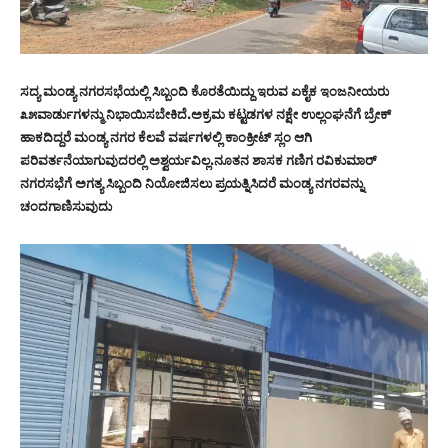
ಸದ್ಯ ಮಂಡ್ಯ ನಗರಸಭೆಯಲ್ಲಿ ಸಿಬ್ಬಂದಿ ಕೊರತೆಯಿದ್ದು ಇರುವ ಏಕೈಕ ಇಂಜನೀಯರು
೩೫ವಾರ್ಡುಗಳನ್ಮು ನಿಭಾಯಿಸಬೇಕಿದೆ.ಅಕ್ರಮ ಕಟ್ಟಡಗಳ ನಕ್ಷೇ ಉಲ್ಲಂಘನೆಗೆ ಬ್ರೇಕ್
ಹಾಕದಿದ್ದರೆ ಮಂಡ್ಯ ನಗರ ಕೆಲವೆ ವರ್ಷಗಳಲ್ಲಿ ಕಾಂಕ್ರೀಟ್ ಸ್ಲಂ ಆಗಿ
ಪರಿವರ್ತನೆಯಾಗುವುದರಲ್ಲಿ ಅಶ್ವರ್ಯವಿಲ್ಲ.ನೂತನ ಶಾಸಕ ಗಣಿಗ ರವಿಕುಮಾರ್
ನಗರಸಭೆಗೆ ಅಗತ್ಯ ಸಿಬ್ಬಂದಿ ನಿಯೋಜಿಸಲು ಪ್ರಯತ್ನಿಸಿದರೆ ಮಂಡ್ಯ ನಗರವನ್ನು
ಚಂದಗಾಣಿಸುವುದು