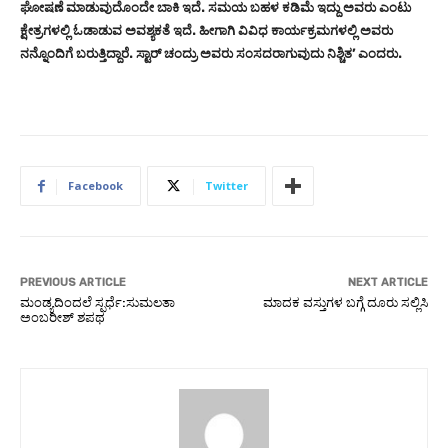
ಘೋಷಣೆ ಮಾಡುವುದೊಂದೇ ಬಾಕಿ ಇದೆ. ಸಮಯ ಬಹಳ ಕಡಿಮೆ ಇದ್ದು ಅವರು ಎಂಟು
ಕ್ಷೇತ್ರಗಳಲ್ಲಿ ಓಡಾಡುವ ಅವಶ್ಯಕತೆ ಇದೆ. ಹೀಗಾಗಿ ವಿವಿಧ ಕಾರ್ಯಕ್ರಮಗಳಲ್ಲಿ ಅವರು
ನನ್ನೊಂದಿಗೆ ಬರುತ್ತಿದ್ದಾರೆ. ಸ್ಟಾರ್‌ ಚಂದ್ರು ಅವರು ಸಂಸದರಾಗುವುದು ನಿಶ್ಚಿತ’ ಎಂದರು.
Facebook
Twitter
PREVIOUS ARTICLE
NEXT ARTICLE
ಮಂಡ್ಯದಿಂದಲೆ ಸ್ಪರ್ಧೆ:ಸುಮಲತಾ
ಮಾದಕ ವಸ್ತುಗಳ ಬಗ್ಗೆ ದೂರು ಸಲ್ಲಿಸಿ
ಅಂಬರೀಶ್ ಶಪಥ