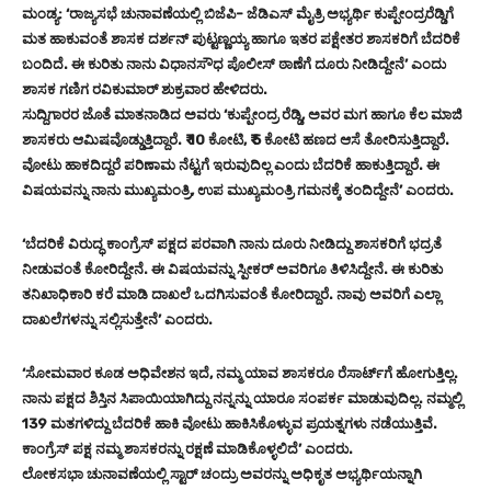
ಮಂಡ್ಯ: ‘ರಾಜ್ಯಸಭೆ ಚುನಾವಣೆಯಲ್ಲಿ ಬಿಜೆಪಿ- ಜೆಡಿಎಸ್‌ ಮೈತ್ರಿ ಅಭ್ಯರ್ಥಿ ಕುಪ್ಪೇಂದ್ರರೆಡ್ಡಿಗೆ
ಮತ ಹಾಕುವಂತೆ ಶಾಸಕ ದರ್ಶನ್‌ ಪುಟ್ಟಣ್ಣಯ್ಯ ಹಾಗೂ ಇತರ ಪಕ್ಷೇತರ ಶಾಸಕರಿಗೆ ಬೆದರಿಕೆ
ಬಂದಿದೆ. ಈ ಕುರಿತು ನಾನು ವಿಧಾನಸೌಧ ಪೊಲೀಸ್‌ ಠಾಣೆಗೆ ದೂರು ನೀಡಿದ್ದೇನೆ’ ಎಂದು
ಶಾಸಕ ಗಣಿಗ ರವಿಕುಮಾರ್‌ ಶುಕ್ರವಾರ ಹೇಳಿದರು.
ಸುದ್ದಿಗಾರರ ಜೊತೆ ಮಾತನಾಡಿದ ಅವರು ‘ಕುಪ್ಪೇಂದ್ರ ರೆಡ್ಡಿ, ಅವರ ಮಗ ಹಾಗೂ ಕೆಲ ಮಾಜಿ
ಶಾಸಕರು ಆಮಿಷವೊಡ್ಡುತ್ತಿದ್ದಾರೆ. ₹ 10 ಕೋಟಿ, ₹ 5 ಕೋಟಿ ಹಣದ ಆಸೆ ತೋರಿಸುತ್ತಿದ್ದಾರೆ.
ವೋಟು ಹಾಕದಿದ್ದರೆ ಪರಿಣಾಮ ನೆಟ್ಟಗೆ ಇರುವುದಿಲ್ಲ ಎಂದು ಬೆದರಿಕೆ ಹಾಕುತ್ತಿದ್ದಾರೆ. ಈ
ವಿಷಯವನ್ನು ನಾನು ಮುಖ್ಯಮಂತ್ರಿ, ಉಪ ಮುಖ್ಯಮಂತ್ರಿ ಗಮನಕ್ಕೆ ತಂದಿದ್ದೇನೆ’ ಎಂದರು.
‘ಬೆದರಿಕೆ ವಿರುದ್ಧ ಕಾಂಗ್ರೆಸ್‌ ಪಕ್ಷದ ಪರವಾಗಿ ನಾನು ದೂರು ನೀಡಿದ್ದು ಶಾಸಕರಿಗೆ ಭದ್ರತೆ
ನೀಡುವಂತೆ ಕೋರಿದ್ದೇನೆ. ಈ ವಿಷಯವನ್ನು ಸ್ಪೀಕರ್‌ ಅವರಿಗೂ ತಿಳಿಸಿದ್ದೇನೆ. ಈ ಕುರಿತು
ತನಿಖಾಧಿಕಾರಿ ಕರೆ ಮಾಡಿ ದಾಖಲೆ ಒದಗಿಸುವಂತೆ ಕೋರಿದ್ದಾರೆ. ನಾವು ಅವರಿಗೆ ಎಲ್ಲಾ
ದಾಖಲೆಗಳನ್ನು ಸಲ್ಲಿಸುತ್ತೇನೆ’ ಎಂದರು.
‘ಸೋಮವಾರ ಕೂಡ ಅಧಿವೇಶನ ಇದೆ, ನಮ್ಮ ಯಾವ ಶಾಸಕರೂ ರೆಸಾರ್ಟ್‌ಗೆ ಹೋಗುತ್ತಿಲ್ಲ.
ನಾನು ಪಕ್ಷದ ಶಿಸ್ತಿನ ಸಿಪಾಯಿಯಾಗಿದ್ದು ನನ್ನನ್ನು ಯಾರೂ ಸಂಪರ್ಕ ಮಾಡುವುದಿಲ್ಲ. ನಮ್ಮಲ್ಲಿ
139 ಮತಗಳಿದ್ದು ಬೆದರಿಕೆ ಹಾಕಿ ವೋಟು ಹಾಕಿಸಿಕೊಳ್ಳುವ ಪ್ರಯತ್ನಗಳು ನಡೆಯುತ್ತಿವೆ.
ಕಾಂಗ್ರೆಸ್‌ ಪಕ್ಷ ನಮ್ಮ ಶಾಸಕರನ್ನು ರಕ್ಷಣೆ ಮಾಡಿಕೊಳ್ಳಲಿದೆ’ ಎಂದರು.
ಲೋಕಸಭಾ ಚುನಾವಣೆಯಲ್ಲಿ ಸ್ಟಾರ್‌ ಚಂದ್ರು ಅವರನ್ನು ಅಧಿಕೃತ ಅಭ್ಯರ್ಥಿಯನ್ನಾಗಿ