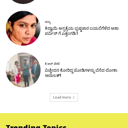
ರಾಜ್ಯ
ಕಿದ್ವಾಯಿ ಆಸ್ಪತ್ರೆಯ ಭ್ರಷ್ಡಚಾರ ಬಯಲಿಗೆಳೆದ ಆಶಾ
ಪರ್ವಿನ್ ಗೆ ಎತ್ತಂಗಡಿ !
ಕೆ.ಆರ್ ಪೇಟೆ
ವಿಚ್ಚೇದನ ಕೋರಿದ್ದ ಜೋಡಿಗಳನ್ನು ಬೆಸೆದ ಲೋಕಾ
ಅದಾಲತ್!
Load more