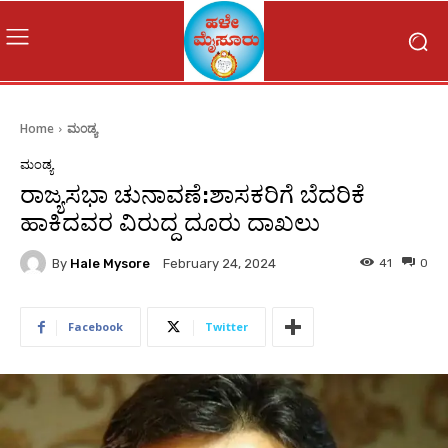
Home
ಮಂಡ್ಯ
ಮಂಡ್ಯ
ರಾಜ್ಯಸಭಾ ಚುನಾವಣೆ:ಶಾಸಕರಿಗೆ ಬೆದರಿಕೆ
ಹಾಕಿದವರ ವಿರುದ್ದ ದೂರು ದಾಖಲು
By
Hale Mysore
41
0
February 24, 2024
Facebook
Twitter