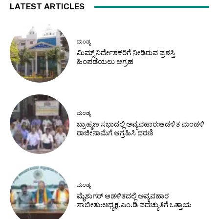
LATEST ARTICLES
ಮಂಡ್ಯ
ಮಿಮ್ಸ್ ನಿರ್ದೇಶಕರಿಗೆ ನೀಡಿರುವ ಪ್ರಶಸ್ತಿ
ಹಿಂಪಡೆಯಲು ಆಗ್ರಹ
ಮಂಡ್ಯ
ಬ್ರಾಹ್ಮಣ ಸಭಾದಲ್ಲಿ ಅವ್ಯವಹಾರ:ಆಡಳಿತ ಮಂಡಳಿ
ರಾಜೀನಾಮೆಗೆ ಆಗ್ರಹಿಸಿ ಧರಣಿ
ಮಂಡ್ಯ
ಮೈಶುಗರ್ ಆಡಳಿತದಲ್ಲಿ ಅವ್ಯವಹಾರ
ಸಾಬೀತು:ಅಧ್ಯಕ್ಷ.ಎಂ.ಡಿ ಪದಚ್ಯುತಿಗೆ ಒತ್ತಾಯ