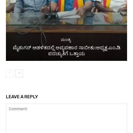
ಮಂಡ್ಯ
ಮೈಶುಗರ್ ಆಡಳಿತದಲ್ಲಿ ಅವ್ಯವಹಾರ ಸಾಬೀತು:ಅಧ್ಯಕ್ಷ.ಎಂ.ಡಿ
ಪದಚ್ಯುತಿಗೆ ಒತ್ತಾಯ
LEAVE A REPLY