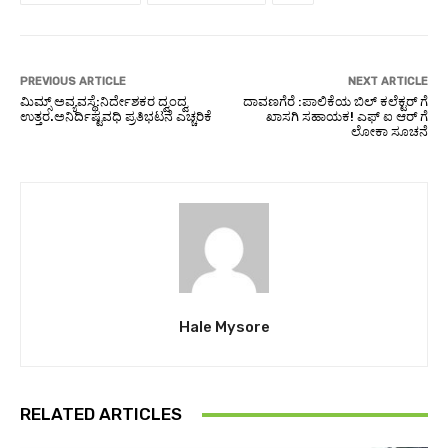
PREVIOUS ARTICLE
NEXT ARTICLE
ಮಿಮ್ಸ್ ಅವ್ಯವಸ್ಥೆ:ನಿರ್ದೇಶಕರ ದ್ವಂದ್ವ
ದಾವಣಗೆರೆ :ಪಾಲಿಕೆಯ ಬಿಲ್ ಕಲೆಕ್ಟರ್ ಗೆ
ಉತ್ತರ.ಅನಿರ್ದಿಷ್ಟವಧಿ ಪ್ರತಿಭಟನೆ ಎಚ್ಚರಿಕೆ
ಖಾಸಗಿ ಸಹಾಯಕ! ಎಫ್ ಐ ಆರ್ ಗೆ
ಲೋಕಾ ಸೂಚನೆ
Hale Mysore
RELATED ARTICLES