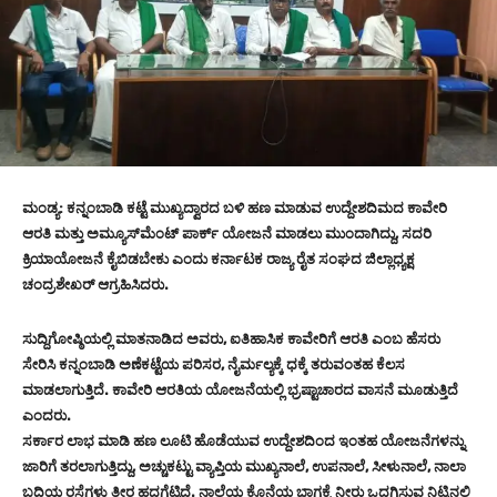
ಮಂಡ್ಯ: ಕನ್ನಂಬಾಡಿ ಕಟ್ಟೆ ಮುಖ್ಯದ್ವಾರದ ಬಳಿ ಹಣ ಮಾಡುವ ಉದ್ದೇಶದಿಮದ ಕಾವೇರಿ
ಆರತಿ ಮತ್ತು ಅಮ್ಯೂಸ್‌ಮೆಂಟ್ ಪಾರ್ಕ್ ಯೋಜನೆ ಮಾಡಲು ಮುಂದಾಗಿದ್ದು, ಸದರಿ
ಕ್ರಿಯಾಯೋಜನೆ ಕೈಬಿಡಬೇಕು ಎಂದು ಕರ್ನಾಟಕ ರಾಜ್ಯ ರೈತ ಸಂಘದ ಜಿಲ್ಲಾಧ್ಯಕ್ಷ
ಚಂದ್ರಶೇಖರ್ ಆಗ್ರಹಿಸಿದರು.
ಸುದ್ದಿಗೋಷ್ಠಿಯಲ್ಲಿ ಮಾತನಾಡಿದ ಅವರು, ಐತಿಹಾಸಿಕ ಕಾವೇರಿಗೆ ಆರತಿ ಎಂಬ ಹೆಸರು
ಸೇರಿಸಿ ಕನ್ನಂಬಾಡಿ ಅಣೆಕಟ್ಟೆಯ ಪರಿಸರ, ನೈರ್ಮಲ್ಯಕ್ಕೆ ಧಕ್ಕೆ ತರುವಂತಹ ಕೆಲಸ
ಮಾಡಲಾಗುತ್ತಿದೆ. ಕಾವೇರಿ ಆರತಿಯ ಯೋಜನೆಯಲ್ಲಿ ಭ್ರಷ್ಟಾಚಾರದ ವಾಸನೆ ಮೂಡುತ್ತಿದೆ
ಎಂದರು.
ಸರ್ಕಾರ ಲಾಭ ಮಾಡಿ ಹಣ ಲೂಟಿ ಹೊಡೆಯುವ ಉದ್ದೇಶದಿಂದ ಇಂತಹ ಯೋಜನೆಗಳನ್ನು
ಜಾರಿಗೆ ತರಲಾಗುತ್ತಿದ್ದು, ಅಚ್ಚುಕಟ್ಟು ವ್ಯಾಪ್ತಿಯ ಮುಖ್ಯನಾಲೆ, ಉಪನಾಲೆ, ಸೀಳುನಾಲೆ, ನಾಲಾ
ಬದಿಯ ರಸ್ತೆಗಳು ತೀರ ಹದಗೆಟ್ಟಿದೆ. ನಾಲೆಯ ಕೊನೆಯ ಭಾಗಕ್ಕೆ ನೀರು ಒದಗಿಸುವ ನಿಟ್ಟಿನಲ್ಲಿ