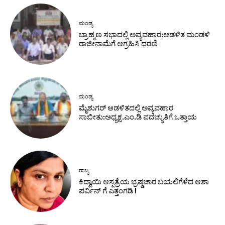
ಮಂಡ್ಯ
ಬ್ರಾಹ್ಮಣ ಸಭಾದಲ್ಲಿ ಅವ್ಯವಹಾರ:ಆಡಳಿತ ಮಂಡಳಿ
ರಾಜೀನಾಮೆಗೆ ಆಗ್ರಹಿಸಿ ಧರಣಿ
ಮಂಡ್ಯ
ಮೈಶುಗರ್ ಆಡಳಿತದಲ್ಲಿ ಅವ್ಯವಹಾರ
ಸಾಬೀತು:ಅಧ್ಯಕ್ಷ.ಎಂ.ಡಿ ಪದಚ್ಯುತಿಗೆ ಒತ್ತಾಯ
ರಾಜ್ಯ
ಕಿದ್ವಾಯಿ ಆಸ್ಪತ್ರೆಯ ಭ್ರಷ್ಡಚಾರ ಬಯಲಿಗೆಳೆದ ಆಶಾ
ಪರ್ವಿನ್ ಗೆ ಎತ್ತಂಗಡಿ !