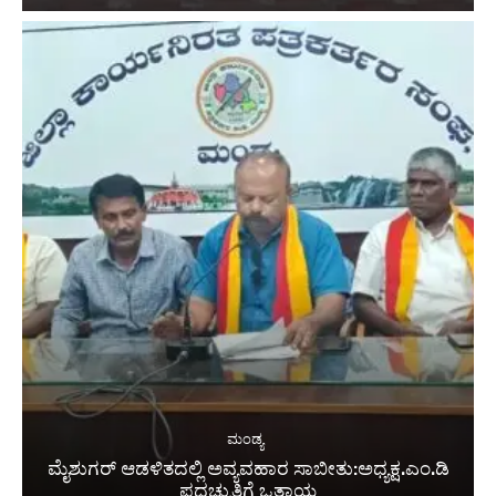
ಮಂಡ್ಯ
ಮೈಶುಗರ್ ಆಡಳಿತದಲ್ಲಿ ಅವ್ಯವಹಾರ ಸಾಬೀತು:ಅಧ್ಯಕ್ಷ.ಎಂ.ಡಿ
ಪದಚ್ಯುತಿಗೆ ಒತ್ತಾಯ