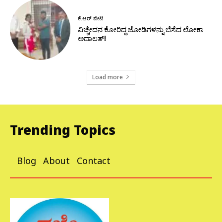
ಕೆ.ಆರ್ ಪೇಟೆ
ವಿಚ್ಚೇದನ ಕೋರಿದ್ದ ಜೋಡಿಗಳನ್ನು ಬೆಸೆದ ಲೋಕಾ
ಅದಾಲತ್!
Load more
Trending Topics
Blog
About
Contact